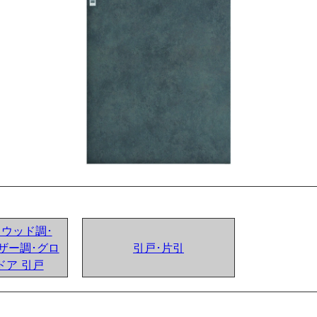
ンドウッド調･
ザー調･グロ
引戸･片引
ドア 引戸