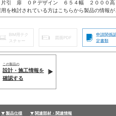
・片引 扉 ０Ｐデザイン ６５４幅 ２０００高
採用を検討されている方はこちらから製品の情報が
BIM用テク
申請関係
図面PDF
スチャー
定書類
この製品の
設計・施工情報を
確認する
製品仕様
関連部材・関連情報