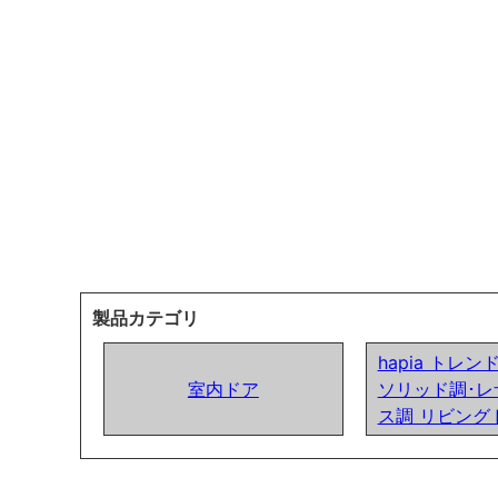
製品カテゴリ
hapia トレ
室内ドア
ソリッド調･レ
ス調 リビング