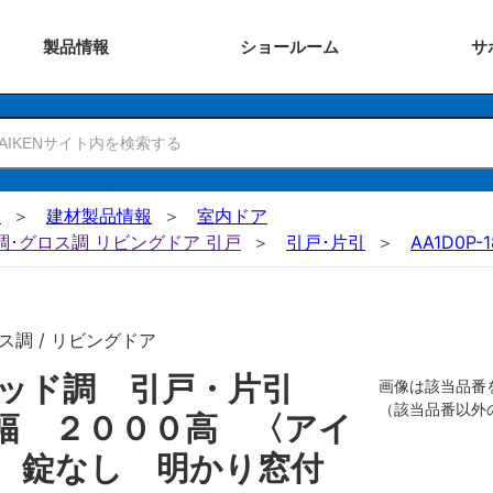
製品
情報
ショー
ルーム
サ
N
建材製品情報
室内ドア
ー調･グロス調 リビングドア 引戸
引戸･片引
AA1D0P-
ス調 / リビングドア
リッド調 引戸・片引
画像は該当品番
（該当品番以外
幅 ２０００高 〈アイ
用 錠なし 明かり窓付