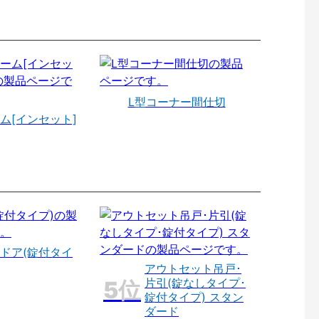
L型コーナー間仕切
ム[インセット]
ドア(錠付タイ
アウトセット吊戸･
片引(錠なしタイプ･
錠付タイプ) スタン
ダード