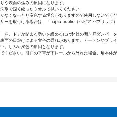
反りや表面の歪みの原因になります。
性洗剤で固く絞ったタオルで拭いてください。
艶がなくなったり変色する場合がありますので使用しないでく
を取付ける場合は、「hapia public（ハピア パブリ
パーを、ドアが閉まる勢いを緩めるには弊社の開き戸ダンパー
、表面の日焼けによる変色の恐れがあります。カーテンやブラ
さい。しみや変色の原因となります。
いでください。引戸の下車が下レールから外れた場合、扉本体