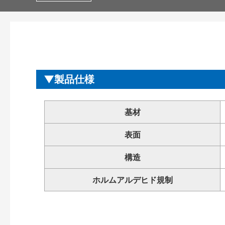
製品仕様
基材
表面
構造
ホルムアルデヒド規制