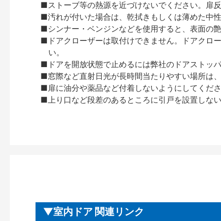
■ストーブ等の熱源を近づけないでください。扉
■汚れが付いた場合は、乾拭きもしくは薄めた中
■シンナー・ベンジンなどを使用すると、表面の
■ドアクローザーは取付けできません。ドアクローザー
い。
■ドアを開放状態で止めるには弊社のドアストッ
■窓際など直射日光が長時間当たりやすい場所は
■扉に油分や薬品など付着しないようにしてくだ
■上り口など段差のあるところに引戸を設置しな
室内ドア 関連リンク