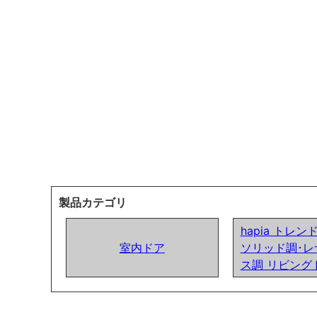
製品カテゴリ
hapia トレ
室内ドア
ソリッド調･レ
ス調 リビング