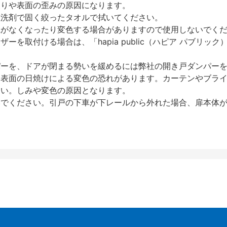
反りや表面の歪みの原因になります。
性洗剤で固く絞ったタオルで拭いてください。
艶がなくなったり変色する場合がありますので使用しないでく
を取付ける場合は、「hapia public（ハピア パブリ
パーを、ドアが閉まる勢いを緩めるには弊社の開き戸ダンパー
、表面の日焼けによる変色の恐れがあります。カーテンやブラ
さい。しみや変色の原因となります。
いでください。引戸の下車が下レールから外れた場合、扉本体