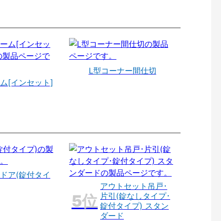
L型コーナー間仕切
ム[インセット]
ドア(錠付タイ
アウトセット吊戸･
片引(錠なしタイプ･
錠付タイプ) スタン
ダード