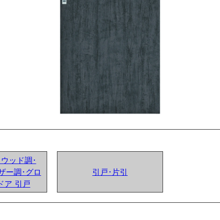
ンドウッド調･
ザー調･グロ
引戸･片引
ドア 引戸