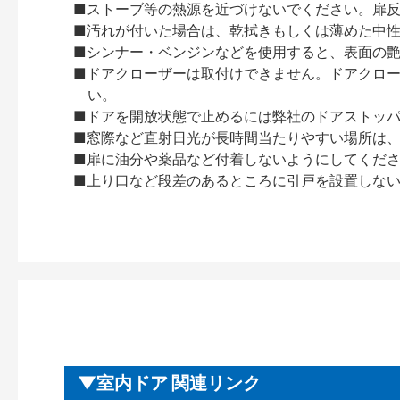
■ストーブ等の熱源を近づけないでください。扉
■汚れが付いた場合は、乾拭きもしくは薄めた中
■シンナー・ベンジンなどを使用すると、表面の
■ドアクローザーは取付けできません。ドアクローザー
い。
■ドアを開放状態で止めるには弊社のドアストッ
■窓際など直射日光が長時間当たりやすい場所は
■扉に油分や薬品など付着しないようにしてくだ
■上り口など段差のあるところに引戸を設置しな
室内ドア 関連リンク