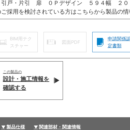
 引戸・片引 扉 ０Ｐデザイン ５９４幅 ２
のご採用を検討されている方はこちらから製品の情
BIM用テク
申請関係
図面PDF
スチャー
定書類
この製品の
設計・施工情報を
確認する
製品仕様
関連部材・関連情報