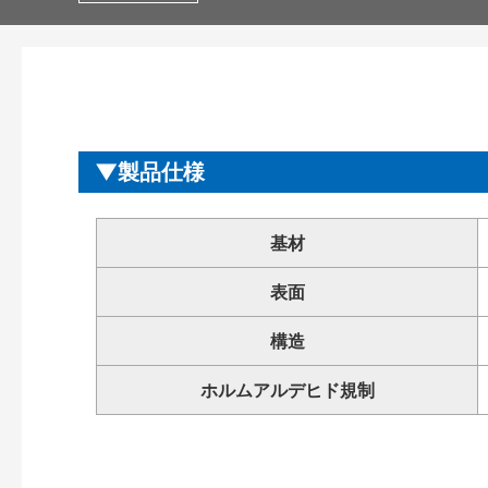
製品仕様
基材
表面
構造
ホルムアルデヒド規制