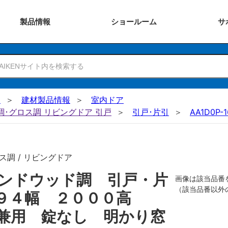
製品
情報
ショー
ルーム
サ
N
建材製品情報
室内ドア
ー調･グロス調 リビングドア 引戸
引戸･片引
AA1D0P-
ス調 / リビングドア
ンドウッド調 引戸・片
画像は該当品番
（該当品番以外
５９４幅 ２０００高
兼用 錠なし 明かり窓