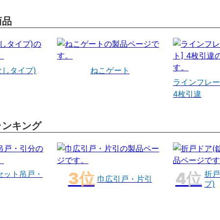
商品
なしタイプ)
ねこゲート
ラインフレー
4枚引違
ランキング
セット吊戸・
折戸
巾広引戸・片引
プ)