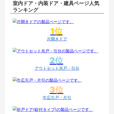
室内ドア・内装ドア・建具ページ人気
ランキング
片開きドア
アウトセット吊戸・引分
巾広引戸・片引