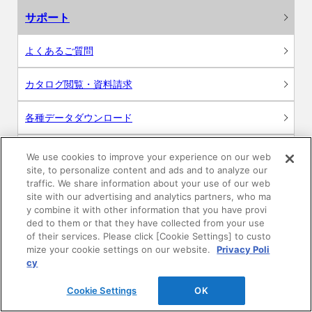
サポート
よくあるご質問
カタログ閲覧・資料請求
各種データダウンロード
WEB見積・各種シミュレーション
We use cookies to improve your experience on our web
site, to personalize content and ads and to analyze our
traffic. We share information about your use of our web
交換用部品の購入
site with our advertising and analytics partners, who ma
y combine it with other information that you have provi
修理・点検
ded to them or that they have collected from your use
of their services. Please click [Cookie Settings] to custo
mize your cookie settings on our website.
Privacy Poli
お問い合わせ
cy
ログイン
Cookie Settings
OK