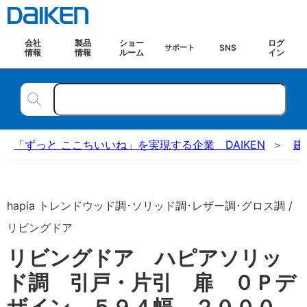
会社
製品
ショー
ログ
SNS
サポート
情報
情報
ルーム
イン
「ずっと ここちいいね」を実現する企業 DAIKEN
建
hapia トレンドウッド調･ソリッド調･レザー調･グロス調 /
リビングドア
リビングドア ハピアソリッ
ド調 引戸・片引 扉 ０Ｐデ