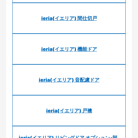
ieria(イエリア) 間仕切戸
ieria(イエリア) 機能ドア
ieria(イエリア) 音配慮ドア
ieria(イエリア) 戸襖
ieria(イエリア) リビングドア オプション･部