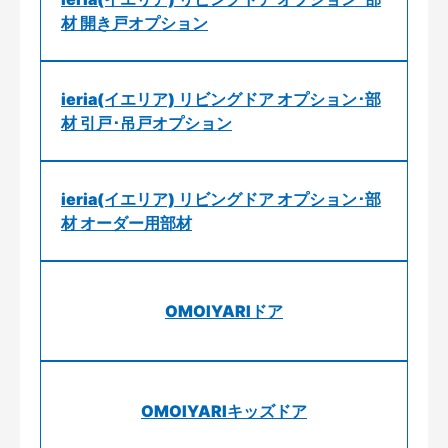
材 開き戸オプション
ieria(イエリア) リビングドア オプション･部
材 引戸･吊戸オプション
ieria(イエリア) リビングドア オプション･部
材 オーダー用部材
OMOIYARIドア
OMOIYARIキッズドア