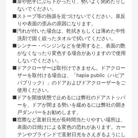
■扉や把手にぶら下がったり、勢いよく閉めたりし
ないでください。
■ストーブ等の熱源を近づけないでください。扉反
りや表面の歪みの原因になります。
■汚れが付いた場合は、乾拭きもしくは薄めた中性
洗剤で固く絞ったタオルで拭いてください。
■シンナー・ベンジンなどを使用すると、表面の艶
がなくなったり変色する場合がありますので使用
しないでください。
■ドアクローザーは取付けできません。ドアクロー
ザーを取付ける場合は、「hapia public（ハピア
パブリック）」のドアおよびドアクローザーをご
使用ください。
■ドアを開放状態で止めるには弊社のドアストッパ
ーを、ドアが閉まる勢いを緩めるには弊社の開き
戸ダンパーをお勧めします。
■窓際など直射日光が長時間当たりやすい場所は、
表面の日焼けによる変色の恐れがあります。カー
テンやブラインドで直射日光をさえぎるようにし