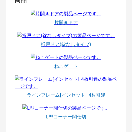
片開きドア
折戸ドア(錠なしタイプ)
ねこゲート
ラインフレーム[インセット] 4枚引違
L型コーナー間仕切