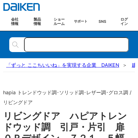
会社
製品
ショー
ログ
SNS
サポート
情報
情報
ルーム
イン
「ずっと ここちいいね」を実現する企業 DAIKEN
建
hapia トレンドウッド調･ソリッド調･レザー調･グロス調 /
リビングドア
リビングドア ハピアトレン
ドウッド調 引戸・片引 扉