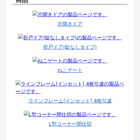
片開きドア
折戸ドア(錠なしタイプ)
ねこゲート
ラインフレーム[インセット] 4枚引違
L型コーナー間仕切