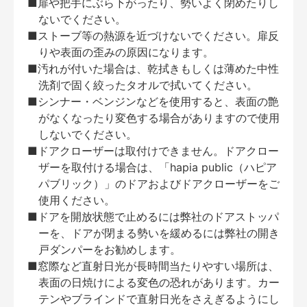
■扉や把手にぶら下がったり、勢いよく閉めたりし
ないでください。
■ストーブ等の熱源を近づけないでください。扉反
りや表面の歪みの原因になります。
■汚れが付いた場合は、乾拭きもしくは薄めた中性
洗剤で固く絞ったタオルで拭いてください。
■シンナー・ベンジンなどを使用すると、表面の艶
がなくなったり変色する場合がありますので使用
しないでください。
■ドアクローザーは取付けできません。ドアクロー
ザーを取付ける場合は、「hapia public（ハピア
パブリック）」のドアおよびドアクローザーをご
使用ください。
■ドアを開放状態で止めるには弊社のドアストッパ
ーを、ドアが閉まる勢いを緩めるには弊社の開き
戸ダンパーをお勧めします。
■窓際など直射日光が長時間当たりやすい場所は、
表面の日焼けによる変色の恐れがあります。カー
テンやブラインドで直射日光をさえぎるようにし