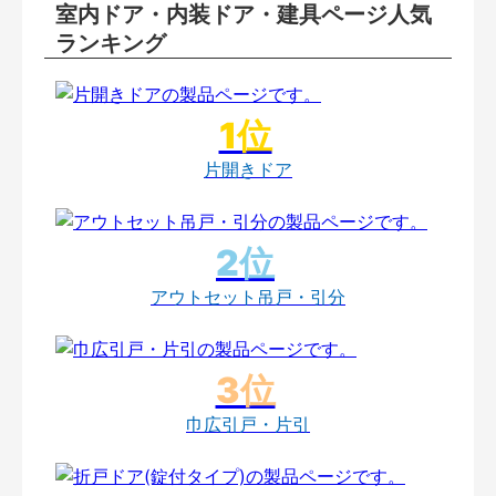
室内ドア・内装ドア・建具ページ人気
ランキング
片開きドア
アウトセット吊戸・引分
巾広引戸・片引