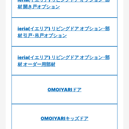
材 開き戸オプション
ieria(イエリア) リビングドア オプション･部
材 引戸･吊戸オプション
ieria(イエリア) リビングドア オプション･部
材 オーダー用部材
OMOIYARIドア
OMOIYARIキッズドア