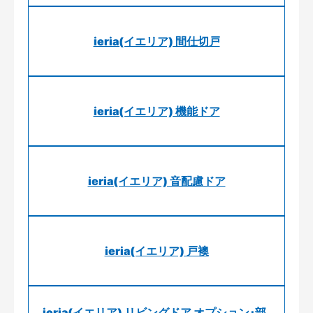
ieria(イエリア) 間仕切戸
ieria(イエリア) 機能ドア
ieria(イエリア) 音配慮ドア
ieria(イエリア) 戸襖
ieria(イエリア) リビングドア オプション･部