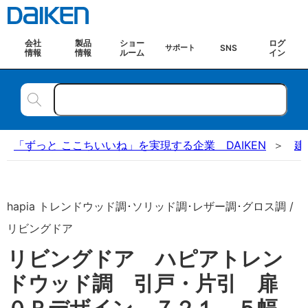
会社
製品
ショー
ログ
SNS
サポート
情報
情報
ルーム
イン
「ずっと ここちいいね」を実現する企業 DAIKEN
建
hapia トレンドウッド調･ソリッド調･レザー調･グロス調 /
リビングドア
リビングドア ハピアトレン
ドウッド調 引戸・片引 扉