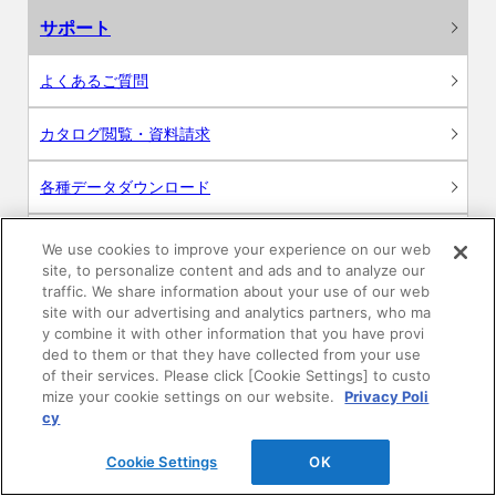
サポート
よくあるご質問
カタログ閲覧・資料請求
各種データダウンロード
WEB見積・各種シミュレーション
We use cookies to improve your experience on our web
site, to personalize content and ads and to analyze our
traffic. We share information about your use of our web
交換用部品の購入
site with our advertising and analytics partners, who ma
y combine it with other information that you have provi
修理・点検
ded to them or that they have collected from your use
of their services. Please click [Cookie Settings] to custo
mize your cookie settings on our website.
Privacy Poli
お問い合わせ
cy
ログイン
Cookie Settings
OK