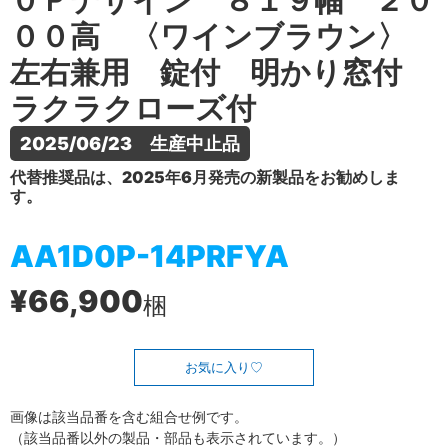
０Ｐデザイン ８１９幅 ２０
００高 〈ワインブラウン〉
左右兼用 錠付 明かり窓付
ラクラクローズ付
2025/06/23　生産中止品
代替推奨品は、2025年6月発売の新製品をお勧めしま
す。
AA1D0P-14PRFYA
¥66,900
梱
お気に入り
画像は該当品番を含む組合せ例です。
（該当品番以外の製品・部品も表示されています。）