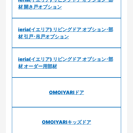
材 開き戸オプション
ieria(イエリア) リビングドア オプション･部
材 引戸･吊戸オプション
ieria(イエリア) リビングドア オプション･部
材 オーダー用部材
OMOIYARIドア
OMOIYARIキッズドア