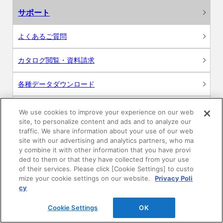
サポート
よくあるご質問
カタログ閲覧・資料請求
各種データダウンロード
WEB見積・各種シミュレーション
We use cookies to improve your experience on our web
site, to personalize content and ads and to analyze our
traffic. We share information about your use of our web
交換用部品の購入
site with our advertising and analytics partners, who ma
y combine it with other information that you have provi
修理・点検
ded to them or that they have collected from your use
of their services. Please click [Cookie Settings] to custo
mize your cookie settings on our website.
Privacy Poli
お問い合わせ
cy
ログイン
Cookie Settings
OK