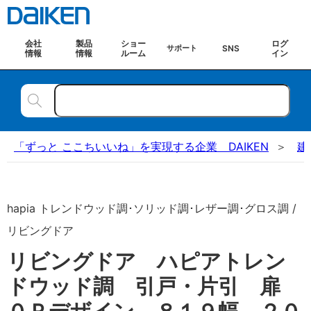
会社
製品
ショー
ログ
SNS
サポート
情報
情報
ルーム
イン
「ずっと ここちいいね」を実現する企業 DAIKEN
建
hapia トレンドウッド調･ソリッド調･レザー調･グロス調 /
リビングドア
リビングドア ハピアトレン
ドウッド調 引戸・片引 扉