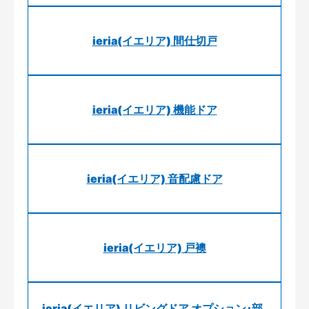
ieria(イエリア) 間仕切戸
ieria(イエリア) 機能ドア
ieria(イエリア) 音配慮ドア
ieria(イエリア) 戸襖
ieria(イエリア) リビングドア オプション･部