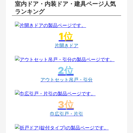
室内ドア・内装ドア・建具ページ人気
ランキング
片開きドア
アウトセット吊戸・引分
巾広引戸・片引