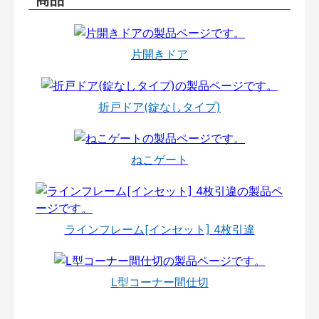
片開きドア
折戸ドア(錠なしタイプ)
ねこゲート
ラインフレーム[インセット] 4枚引違
L型コーナー間仕切