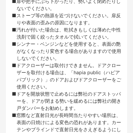
■扉や把手にぶら下がったり、勢いよく閉めたりし
ないでください。
■ストーブ等の熱源を近づけないでください。扉反
りや表面の歪みの原因になります。
■汚れが付いた場合は、乾拭きもしくは薄めた中性
洗剤で固く絞ったタオルで拭いてください。
■シンナー・ベンジンなどを使用すると、表面の艶
がなくなったり変色する場合がありますので使用
しないでください。
■ドアクローザーは取付けできません。ドアクロー
ザーを取付ける場合は、「hapia public（ハピア
パブリック）」のドアおよびドアクローザーをご
使用ください。
■ドアを開放状態で止めるには弊社のドアストッパ
ーを、ドアが閉まる勢いを緩めるには弊社の開き
戸ダンパーをお勧めします。
■窓際など直射日光が長時間当たりやすい場所は、
表面の日焼けによる変色の恐れがあります。カー
テンやブラインドで直射日光をさえぎるようにし