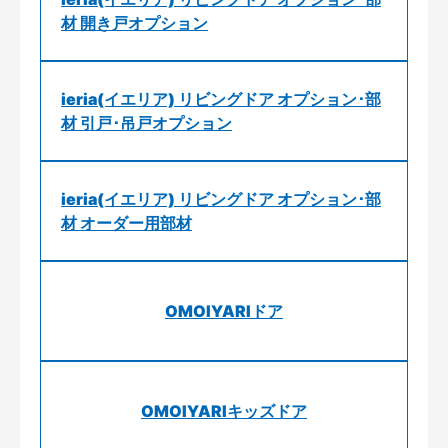
材 開き戸オプション
ieria(イエリア) リビングドア オプション･部
材 引戸･吊戸オプション
ieria(イエリア) リビングドア オプション･部
材 オーダー用部材
OMOIYARIドア
OMOIYARIキッズドア