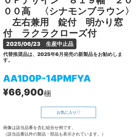
０Ｐデザイン ８１９幅 ２０
００高 〈シナモンブラウン〉
左右兼用 錠付 明かり窓
付 ラクラクローズ付
2025/06/23　生産中止品
代替推奨品は、2025年6月発売の新製品をお勧めしま
す。
AA1D0P-14PMFYA
¥66,900
梱
お気に入り
画像は該当品番を含む組合せ例です。
（該当品番以外の製品・部品も表示されています。）