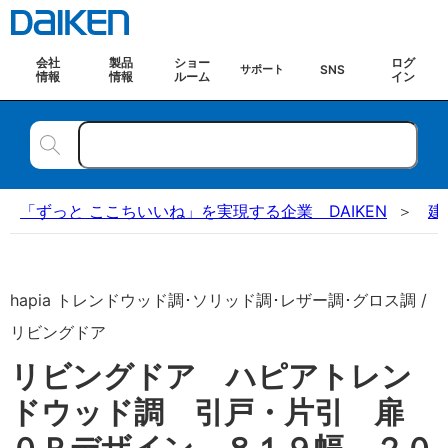
会社
製品
ショー
ログ
SNS
サポート
情報
情報
ルーム
イン
「ずっと ここちいいね」を実現する企業 DAIKEN
建
hapia トレンドウッド調･ソリッド調･レザー調･グロス調 /
リビングドア
リビングドア ハピアトレン
ドウッド調 引戸・片引 扉