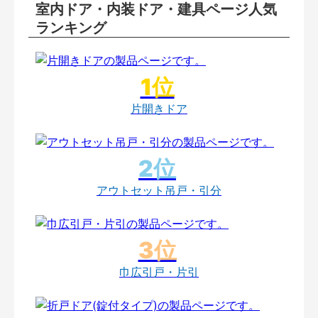
室内ドア・内装ドア・建具ページ人気
ランキング
片開きドア
アウトセット吊戸・引分
巾広引戸・片引