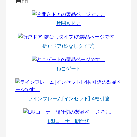
片開きドア
折戸ドア(錠なしタイプ)
ねこゲート
ラインフレーム[インセット] 4枚引違
L型コーナー間仕切