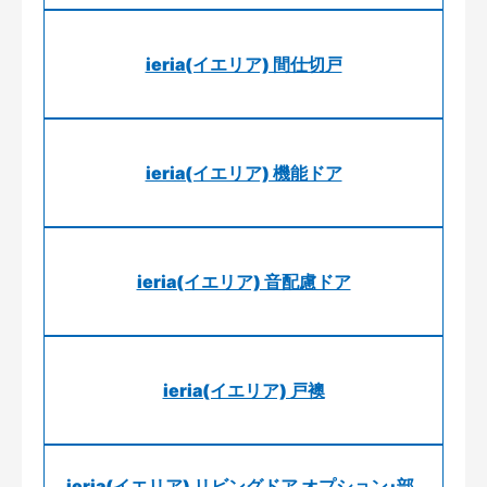
ieria(イエリア) 間仕切戸
ieria(イエリア) 機能ドア
ieria(イエリア) 音配慮ドア
ieria(イエリア) 戸襖
ieria(イエリア) リビングドア オプション･部