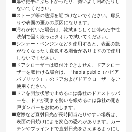
■扉や把手にぶら下がったり、勢いよく閉めたりし
ないでください。
■ストーブ等の熱源を近づけないでください。扉反
りや表面の歪みの原因になります。
■汚れが付いた場合は、乾拭きもしくは薄めた中性
洗剤で固く絞ったタオルで拭いてください。
■シンナー・ベンジンなどを使用すると、表面の艶
がなくなったり変色する場合がありますので使用
しないでください。
■ドアクローザーは取付けできません。ドアクロー
ザーを取付ける場合は、「hapia public（ハピア
パブリック）」のドアおよびドアクローザーをご
使用ください。
■ドアを開放状態で止めるには弊社のドアストッパ
ーを、ドアが閉まる勢いを緩めるには弊社の開き
戸ダンパーをお勧めします。
■窓際など直射日光が長時間当たりやすい場所は、
表面の日焼けによる変色の恐れがあります。カー
テンやブラインドで直射日光をさえぎるようにし