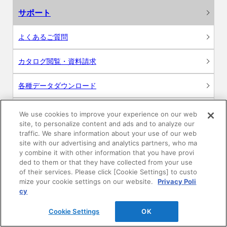
サポート
よくあるご質問
カタログ閲覧・資料請求
各種データダウンロード
WEB見積・各種シミュレーション
We use cookies to improve your experience on our web
site, to personalize content and ads and to analyze our
traffic. We share information about your use of our web
交換用部品の購入
site with our advertising and analytics partners, who ma
y combine it with other information that you have provi
修理・点検
ded to them or that they have collected from your use
of their services. Please click [Cookie Settings] to custo
mize your cookie settings on our website.
Privacy Poli
お問い合わせ
cy
ログイン
Cookie Settings
OK