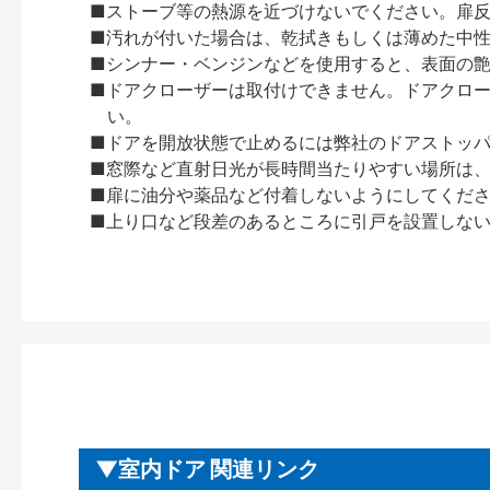
■ストーブ等の熱源を近づけないでください。扉
■汚れが付いた場合は、乾拭きもしくは薄めた中
■シンナー・ベンジンなどを使用すると、表面の
■ドアクローザーは取付けできません。ドアクローザー
い。
■ドアを開放状態で止めるには弊社のドアストッ
■窓際など直射日光が長時間当たりやすい場所は
■扉に油分や薬品など付着しないようにしてくだ
■上り口など段差のあるところに引戸を設置しな
室内ドア 関連リンク