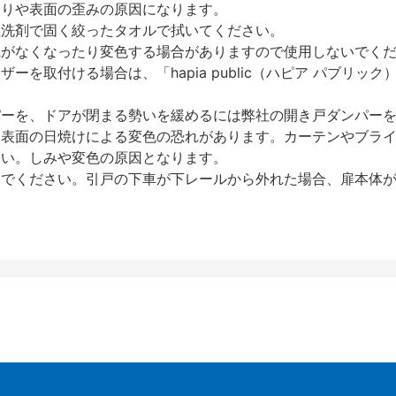
反りや表面の歪みの原因になります。
性洗剤で固く絞ったタオルで拭いてください。
艶がなくなったり変色する場合がありますので使用しないでく
を取付ける場合は、「hapia public（ハピア パブリ
パーを、ドアが閉まる勢いを緩めるには弊社の開き戸ダンパー
、表面の日焼けによる変色の恐れがあります。カーテンやブラ
さい。しみや変色の原因となります。
いでください。引戸の下車が下レールから外れた場合、扉本体