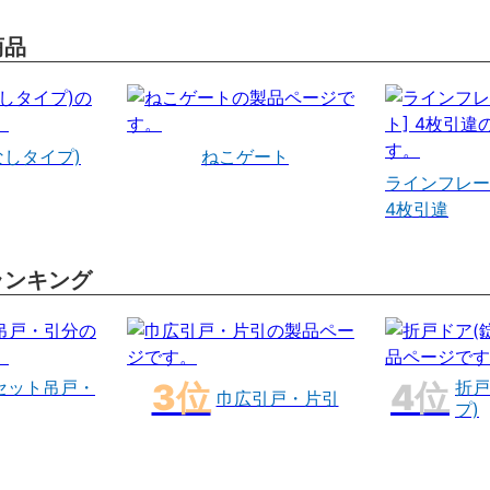
商品
なしタイプ)
ねこゲート
ラインフレー
4枚引違
ランキング
セット吊戸・
折戸
巾広引戸・片引
プ)