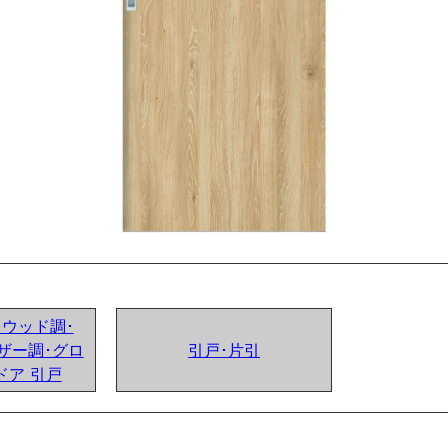
ンドウッド調･
ザー調･グロ
引戸･片引
ドア 引戸