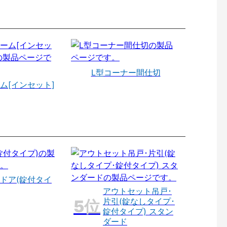
L型コーナー間仕切
ム[インセット]
ドア(錠付タイ
アウトセット吊戸･
片引(錠なしタイプ･
錠付タイプ) スタン
ダード