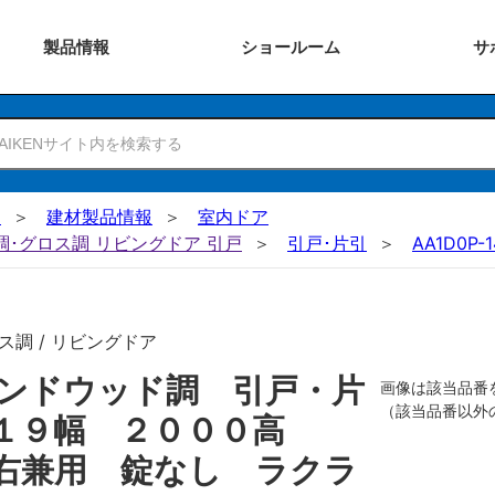
製品
情報
ショー
ルーム
サ
N
建材製品情報
室内ドア
ー調･グロス調 リビングドア 引戸
引戸･片引
AA1D0P-
ス調 / リビングドア
ンドウッド調 引戸・片
画像は該当品番
（該当品番以外
８１９幅 ２０００高
右兼用 錠なし ラクラ