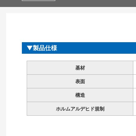
製品仕様
基材
表面
構造
ホルムアルデヒド規制