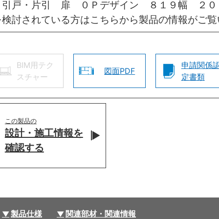
 引戸・片引 扉 ０Ｐデザイン ８１９幅 ２０
を検討されている方はこちらから製品の情報がご覧
BIM用テク
申請関係
図面PDF
スチャー
定書類
この製品の
設計・施工情報を
確認する
製品仕様
関連部材・関連情報