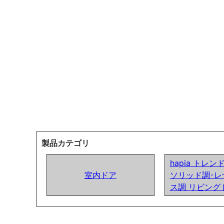
製品カテゴリ
hapia トレ
室内ドア
ソリッド調･レ
ス調 リビング