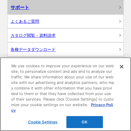
サポート
よくあるご質問
カタログ閲覧・資料請求
各種データダウンロード
WEB見積・各種シミュレーション
We use cookies to improve your experience on our web
site, to personalize content and ads and to analyze our
traffic. We share information about your use of our web
交換用部品の購入
site with our advertising and analytics partners, who ma
y combine it with other information that you have provi
修理・点検
ded to them or that they have collected from your use
of their services. Please click [Cookie Settings] to custo
mize your cookie settings on our website.
Privacy Poli
お問い合わせ
cy
ログイン
Cookie Settings
OK