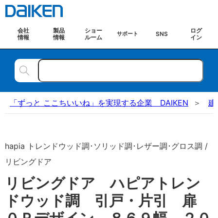
会社
製品
ショー
ログ
SNS
サポート
情報
情報
ルーム
イン
「ずっと ここちいいね」を実現する企業 DAIKEN
建
hapia トレンドウッド調･ソリッド調･レザー調･グロス調 /
リビングドア
リビングドア ハピアトレン
ドウッド調 引戸・片引 扉