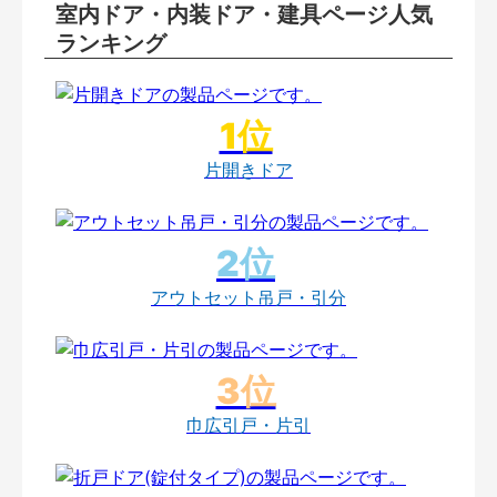
室内ドア・内装ドア・建具ページ人気
ランキング
片開きドア
アウトセット吊戸・引分
巾広引戸・片引