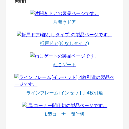
片開きドア
折戸ドア(錠なしタイプ)
ねこゲート
ラインフレーム[インセット] 4枚引違
L型コーナー間仕切