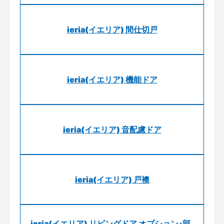
ieria(イエリア) 間仕切戸
ieria(イエリア) 機能ドア
ieria(イエリア) 音配慮ドア
ieria(イエリア) 戸襖
ieria(イエリア) リビングドア オプション･部