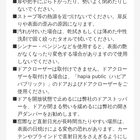
■扉や把手にぶら下がったり、勢いよく閉めたりし
ないでください。
■ストーブ等の熱源を近づけないでください。扉反
りや表面の歪みの原因になります。
■汚れが付いた場合は、乾拭きもしくは薄めた中性
洗剤で固く絞ったタオルで拭いてください。
■シンナー・ベンジンなどを使用すると、表面の艶
がなくなったり変色する場合がありますので使用
しないでください。
■ドアクローザーは取付けできません。ドアクロー
ザーを取付ける場合は、「hapia public（ハピア
パブリック）」のドアおよびドアクローザーをご
使用ください。
■ドアを開放状態で止めるには弊社のドアストッパ
ーを、ドアが閉まる勢いを緩めるには弊社の開き
戸ダンパーをお勧めします。
■窓際など直射日光が長時間当たりやすい場所は、
表面の日焼けによる変色の恐れがあります。カー
テンやブラインドで直射日光をさえぎるようにし