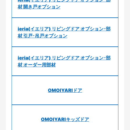
材 開き戸オプション
ieria(イエリア) リビングドア オプション･部
材 引戸･吊戸オプション
ieria(イエリア) リビングドア オプション･部
材 オーダー用部材
OMOIYARIドア
OMOIYARIキッズドア