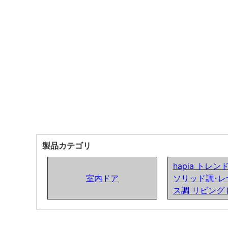
製品カテゴリ
hapia トレ
室内ドア
ソリッド調･レ
ス調 リビング