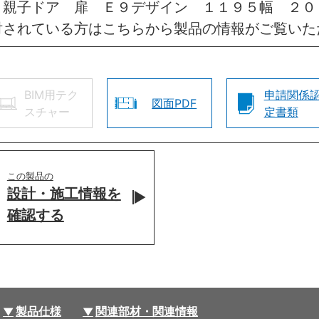
 親子ドア 扉 Ｅ９デザイン １１９５幅 ２
討されている方はこちらから製品の情報がご覧いた
BIM用テク
申請関係
図面PDF
スチャー
定書類
この製品の
設計・施工情報を
確認する
製品仕様
関連部材・関連情報