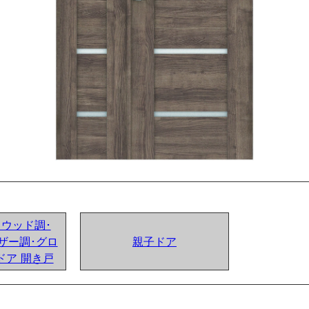
ンドウッド調･
ザー調･グロ
親子ドア
ドア 開き戸