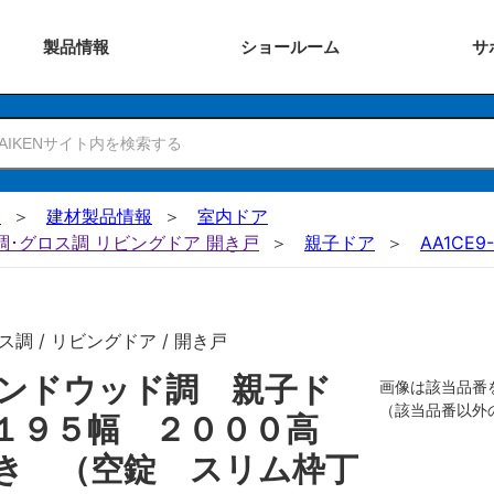
製品
情報
ショー
ルーム
サ
N
建材製品情報
室内ドア
ー調･グロス調 リビングドア 開き戸
親子ドア
AA1CE9-
調 / リビングドア / 開き戸
ンドウッド調 親子ド
画像は該当品番
（該当品番以外
１１９５幅 ２０００高
き （空錠 スリム枠丁