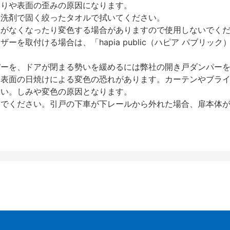
反りや表面の歪みの原因になります。
性洗剤で固く絞ったタオルで拭いてください。
艶がなくなったり変色する場合がありますので使用しないでく
を取付ける場合は、「hapia public（ハピア パブリ
パーを、ドアが閉まる勢いを緩めるには弊社の開き戸ダンパー
、表面の日焼けによる変色の恐れがあります。カーテンやブラ
さい。しみや変色の原因となります。
いでください。引戸の下車が下レールから外れた場合、扉本体