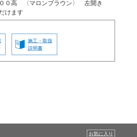
０００高 〈マロンブラウン〉 左開き
だけます
認
施工・取扱
説明書
お気に入り