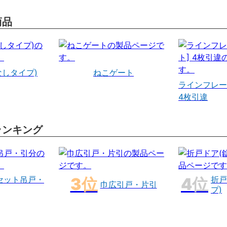
商品
なしタイプ)
ねこゲート
ラインフレー
4枚引違
ランキング
セット吊戸・
折戸
巾広引戸・片引
プ)