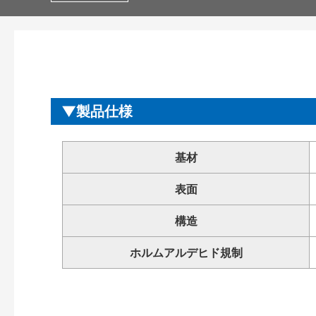
製品仕様
基材
表面
構造
ホルムアルデヒド規制