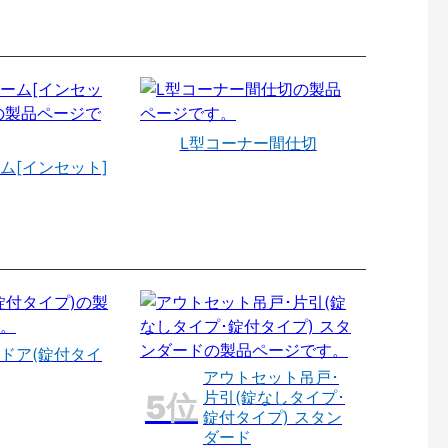
L型コーナー間仕切
ム[インセット]
ドア(錠付タイ
アウトセット吊戸･
片引(錠なしタイプ･
錠付タイプ) スタン
ダード