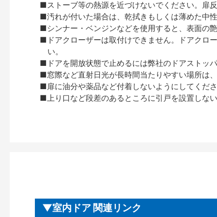
■ストーブ等の熱源を近づけないでください。扉
■汚れが付いた場合は、乾拭きもしくは薄めた中
■シンナー・ベンジンなどを使用すると、表面の
■ドアクローザーは取付けできません。ドアクローザー
い。
■ドアを開放状態で止めるには弊社のドアストッ
■窓際など直射日光が長時間当たりやすい場所は
■扉に油分や薬品など付着しないようにしてくだ
■上り口など段差のあるところに引戸を設置しな
室内ドア 関連リンク