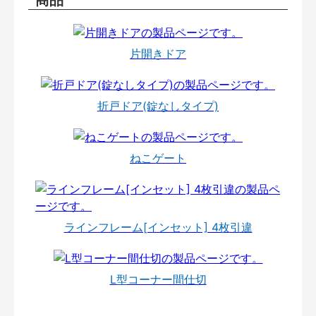
片開きドア
折戸ドア(錠なしタイプ)
ねこゲート
ラインフレーム[インセット] 4枚引違
L型コーナー間仕切