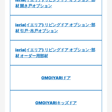
材 開き戸オプション
ieria(イエリア) リビングドア オプション･部
材 引戸･吊戸オプション
ieria(イエリア) リビングドア オプション･部
材 オーダー用部材
OMOIYARIドア
OMOIYARIキッズドア