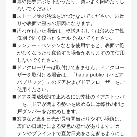
■扉や把手にぶら下がったり、勢いよく閉めたりし
ないでください。
■ストーブ等の熱源を近づけないでください。扉反
りや表面の歪みの原因になります。
■汚れが付いた場合は、乾拭きもしくは薄めた中性
洗剤で固く絞ったタオルで拭いてください。
■シンナー・ベンジンなどを使用すると、表面の艶
がなくなったり変色する場合がありますので使用
しないでください。
■ドアクローザーは取付けできません。ドアクロー
ザーを取付ける場合は、「hapia public（ハピア
パブリック）」のドアおよびドアクローザーをご
使用ください。
■ドアを開放状態で止めるには弊社のドアストッパ
ーを、ドアが閉まる勢いを緩めるには弊社の開き
戸ダンパーをお勧めします。
■窓際など直射日光が長時間当たりやすい場所は、
表面の日焼けによる変色の恐れがあります。カー
テンやブラインドで直射日光をさえぎるようにし