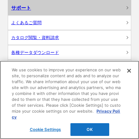
サポート
よくあるご質問
カタログ閲覧・資料請求
各種データダウンロード
WEB見積・各種シミュレーション
We use cookies to improve your experience on our web
site, to personalize content and ads and to analyze our
traffic. We share information about your use of our web
交換用部品の購入
site with our advertising and analytics partners, who ma
y combine it with other information that you have provi
修理・点検
ded to them or that they have collected from your use
of their services. Please click [Cookie Settings] to custo
mize your cookie settings on our website.
Privacy Poli
お問い合わせ
cy
ログイン
Cookie Settings
OK