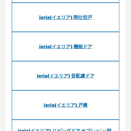
ieria(イエリア) 間仕切戸
ieria(イエリア) 機能ドア
ieria(イエリア) 音配慮ドア
ieria(イエリア) 戸襖
ieria(イエリア) リビングドア オプション･部