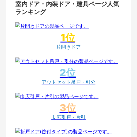
室内ドア・内装ドア・建具ページ人気
ランキング
片開きドア
アウトセット吊戸・引分
巾広引戸・片引