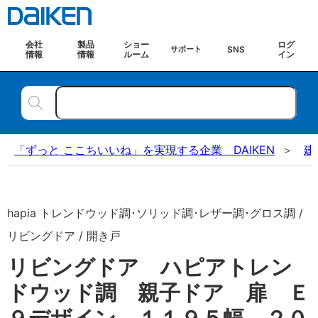
会社
製品
ショー
ログ
SNS
サポート
情報
情報
ルーム
イン
「ずっと ここちいいね」を実現する企業 DAIKEN
建
hapia トレンドウッド調･ソリッド調･レザー調･グロス調 /
リビングドア / 開き戸
リビングドア ハピアトレン
ドウッド調 親子ドア 扉 Ｅ