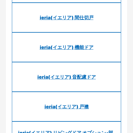
ieria(イエリア) 間仕切戸
ieria(イエリア) 機能ドア
ieria(イエリア) 音配慮ドア
ieria(イエリア) 戸襖
ieria(イエリア) リビングドア オプション･部