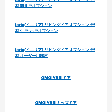
材 開き戸オプション
ieria(イエリア) リビングドア オプション･部
材 引戸･吊戸オプション
ieria(イエリア) リビングドア オプション･部
材 オーダー用部材
OMOIYARIドア
OMOIYARIキッズドア