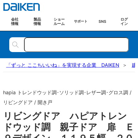
会社
製品
ショー
ログ
SNS
サポート
情報
情報
ルーム
イン
「ずっと ここちいいね」を実現する企業 DAIKEN
建
hapia トレンドウッド調･ソリッド調･レザー調･グロス調 /
リビングドア / 開き戸
リビングドア ハピアトレン
ドウッド調 親子ドア 扉 Ｅ