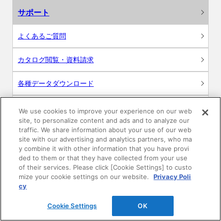
サポート
よくあるご質問
カタログ閲覧・資料請求
各種データダウンロード
WEB見積・各種シミュレーション
We use cookies to improve your experience on our web
site, to personalize content and ads and to analyze our
traffic. We share information about your use of our web
交換用部品の購入
site with our advertising and analytics partners, who ma
y combine it with other information that you have provi
修理・点検
ded to them or that they have collected from your use
of their services. Please click [Cookie Settings] to custo
mize your cookie settings on our website.
Privacy Poli
お問い合わせ
cy
ログイン
Cookie Settings
OK