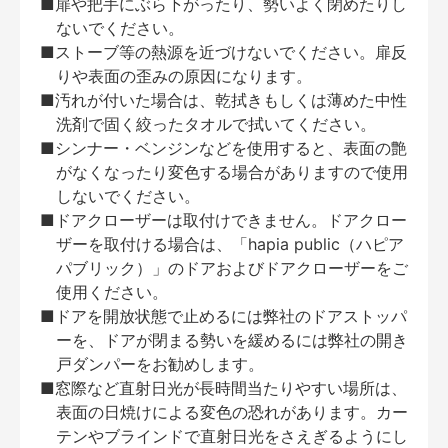
■扉や把手にぶら下がったり、勢いよく閉めたりし
ないでください。
■ストーブ等の熱源を近づけないでください。扉反
りや表面の歪みの原因になります。
■汚れが付いた場合は、乾拭きもしくは薄めた中性
洗剤で固く絞ったタオルで拭いてください。
■シンナー・ベンジンなどを使用すると、表面の艶
がなくなったり変色する場合がありますので使用
しないでください。
■ドアクローザーは取付けできません。ドアクロー
ザーを取付ける場合は、「hapia public（ハピア
パブリック）」のドアおよびドアクローザーをご
使用ください。
■ドアを開放状態で止めるには弊社のドアストッパ
ーを、ドアが閉まる勢いを緩めるには弊社の開き
戸ダンパーをお勧めします。
■窓際など直射日光が長時間当たりやすい場所は、
表面の日焼けによる変色の恐れがあります。カー
テンやブラインドで直射日光をさえぎるようにし