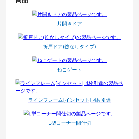
片開きドア
折戸ドア(錠なしタイプ)
ねこゲート
ラインフレーム[インセット] 4枚引違
L型コーナー間仕切