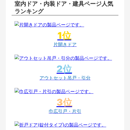
室内ドア・内装ドア・建具ページ人気
ランキング
片開きドア
アウトセット吊戸・引分
巾広引戸・片引