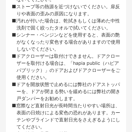
■ストーブ等の熱源を近づけないでください。扉反
りや表面の歪みの原因になります。
■汚れが付いた場合は、乾拭きもしくは薄めた中性
洗剤で固く絞ったタオルで拭いてください。
■シンナー・ベンジンなどを使用すると、表面の艶
がなくなったり変色する場合がありますので使用
しないでください。
■ドアクローザーは取付けできません。ドアクロー
ザーを取付ける場合は、「hapia public（ハピア
パブリック）」のドアおよびドアクローザーをご
使用ください。
■ドアを開放状態で止めるには弊社のドアストッパ
ーを、ドアが閉まる勢いを緩めるには弊社の開き
戸ダンパーをお勧めします。
■窓際など直射日光が長時間当たりやすい場所は、
表面の日焼けによる変色の恐れがあります。カー
テンやブラインドで直射日光をさえぎるようにし
てください。