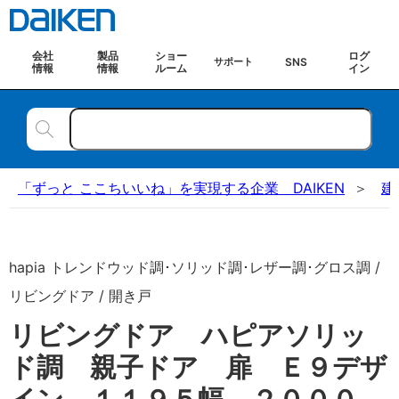
会社
製品
ショー
ログ
SNS
サポート
情報
情報
ルーム
イン
「ずっと ここちいいね」を実現する企業 DAIKEN
建
hapia トレンドウッド調･ソリッド調･レザー調･グロス調 /
リビングドア / 開き戸
リビングドア ハピアソリッ
ド調 親子ドア 扉 Ｅ９デザ