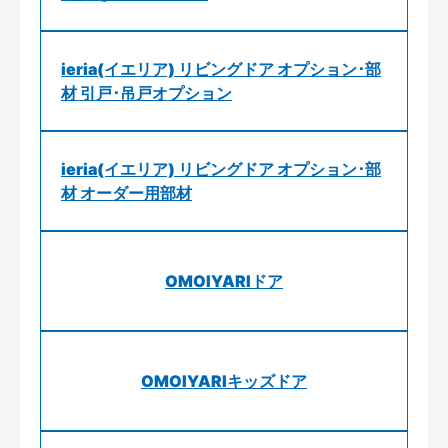
ieria(イエリア) リビングドア オプション･部
材 引戸･吊戸オプション
ieria(イエリア) リビングドア オプション･部
材 オーダー用部材
OMOIYARIドア
OMOIYARIキッズドア