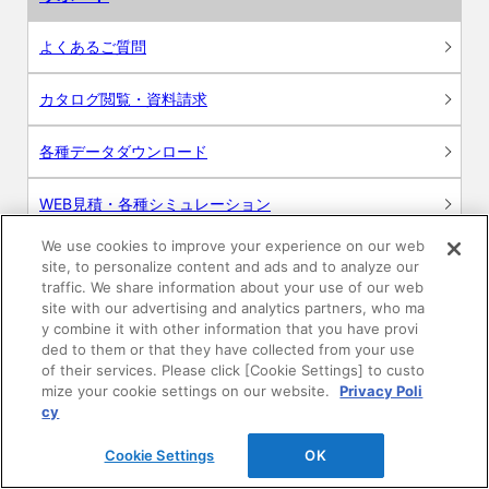
よくあるご質問
カタログ閲覧・資料請求
各種データダウンロード
WEB見積・各種シミュレーション
We use cookies to improve your experience on our web
交換用部品の購入
site, to personalize content and ads and to analyze our
traffic. We share information about your use of our web
修理・点検
site with our advertising and analytics partners, who ma
y combine it with other information that you have provi
ded to them or that they have collected from your use
お問い合わせ
of their services. Please click [Cookie Settings] to custo
mize your cookie settings on our website.
Privacy Poli
ログイン
cy
Cookie Settings
OK
建築・設計関係者様向けサイト