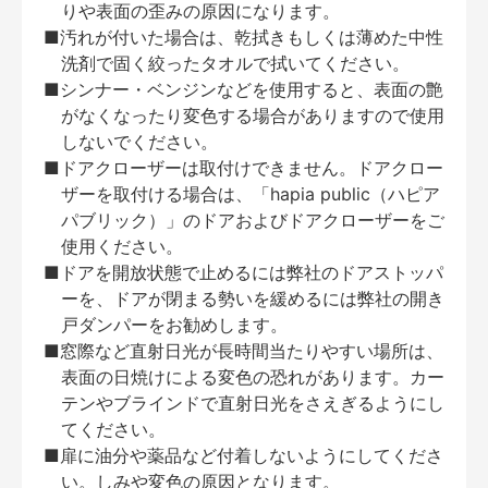
りや表面の歪みの原因になります。
■汚れが付いた場合は、乾拭きもしくは薄めた中性
洗剤で固く絞ったタオルで拭いてください。
■シンナー・ベンジンなどを使用すると、表面の艶
がなくなったり変色する場合がありますので使用
しないでください。
■ドアクローザーは取付けできません。ドアクロー
ザーを取付ける場合は、「hapia public（ハピア
パブリック）」のドアおよびドアクローザーをご
使用ください。
■ドアを開放状態で止めるには弊社のドアストッパ
ーを、ドアが閉まる勢いを緩めるには弊社の開き
戸ダンパーをお勧めします。
■窓際など直射日光が長時間当たりやすい場所は、
表面の日焼けによる変色の恐れがあります。カー
テンやブラインドで直射日光をさえぎるようにし
てください。
■扉に油分や薬品など付着しないようにしてくださ
い。しみや変色の原因となります。