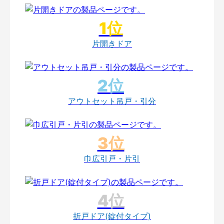
片開きドア
アウトセット吊戸・引分
巾広引戸・片引
折戸ドア(錠付タイプ)