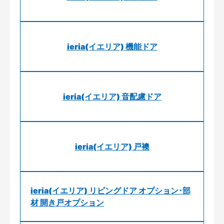
ieria(イエリア) 機能ドア
ieria(イエリア) 音配慮ドア
ieria(イエリア) 戸襖
ieria(イエリア) リビングドア オプション･部
材 開き戸オプション