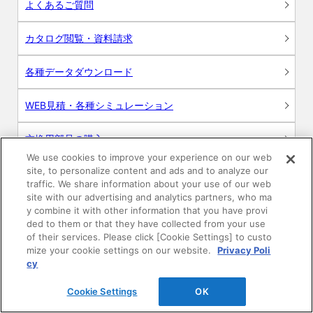
よくあるご質問
カタログ閲覧・資料請求
各種データダウンロード
WEB見積・各種シミュレーション
交換用部品の購入
We use cookies to improve your experience on our web
site, to personalize content and ads and to analyze our
修理・点検
traffic. We share information about your use of our web
site with our advertising and analytics partners, who ma
お問い合わせ
y combine it with other information that you have provi
ded to them or that they have collected from your use
ログイン
of their services. Please click [Cookie Settings] to custo
mize your cookie settings on our website.
Privacy Poli
cy
建築・設計関係者様向けサイト
Cookie Settings
OK
ユーザー登録サービス