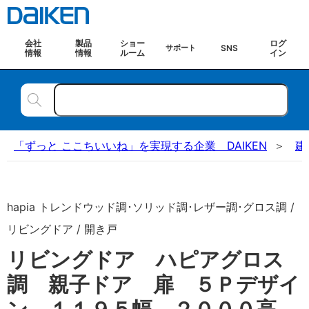
会社
製品
ショー
ログ
SNS
サポート
情報
情報
ルーム
イン
「ずっと ここちいいね」を実現する企業 DAIKEN
建
hapia トレンドウッド調･ソリッド調･レザー調･グロス調 /
リビングドア / 開き戸
リビングドア ハピアグロス
調 親子ドア 扉 ５Ｐデザイ