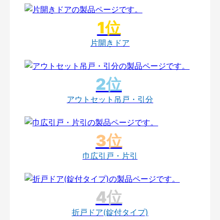
片開きドア
アウトセット吊戸・引分
巾広引戸・片引
折戸ドア(錠付タイプ)