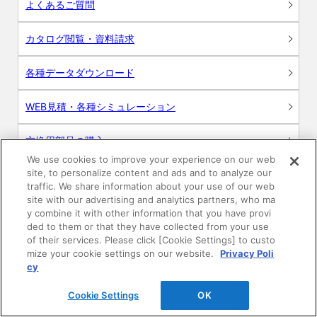
よくあるご質問
カタログ閲覧・資料請求
各種データダウンロード
WEB見積・各種シミュレーション
交換用部品の購入
We use cookies to improve your experience on our web
site, to personalize content and ads and to analyze our
修理・点検
traffic. We share information about your use of our web
site with our advertising and analytics partners, who ma
お問い合わせ
y combine it with other information that you have provi
ded to them or that they have collected from your use
ログイン
of their services. Please click [Cookie Settings] to custo
mize your cookie settings on our website.
Privacy Poli
cy
建築・設計関係者様向けサイト
Cookie Settings
OK
ユーザー登録サービス