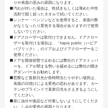
りや表面の歪みの原因になります。
■汚れが付いた場合は、乾拭きもしくは薄めた中性
洗剤で固く絞ったタオルで拭いてください。
■シンナー・ベンジンなどを使用すると、表面の艶
がなくなったり変色する場合がありますので使用
しないでください。
■ドアクローザーは取付けできません。ドアクロー
ザーを取付ける場合は、「hapia public（ハピア
パブリック）」のドアおよびドアクローザーをご
使用ください。
■ドアを開放状態で止めるには弊社のドアストッパ
ーを、ドアが閉まる勢いを緩めるには弊社の開き
戸ダンパーをお勧めします。
■窓際など直射日光が長時間当たりやすい場所は、
表面の日焼けによる変色の恐れがあります。カー
テンやブラインドで直射日光をさえぎるようにし
てください。
■扉に油分や薬品など付着しないようにしてくださ
い。しみや変色の原因となります。