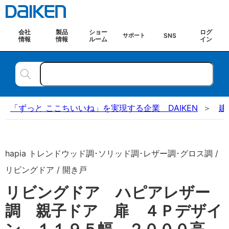
会社
製品
ショー
ログ
SNS
サポート
情報
情報
ルーム
イン
「ずっと ここちいいね」を実現する企業 DAIKEN
建
hapia トレンドウッド調･ソリッド調･レザー調･グロス調 /
リビングドア / 開き戸
リビングドア ハピアレザー
調 親子ドア 扉 ４Ｐデザイ