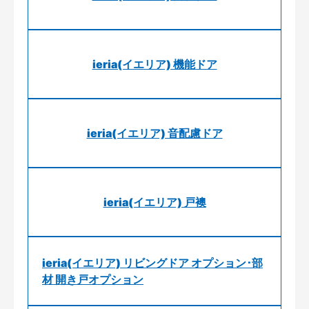
ieria(イエリア) 機能ドア
ieria(イエリア) 音配慮ドア
ieria(イエリア) 戸襖
ieria(イエリア) リビングドア オプション･部
材 開き戸オプション