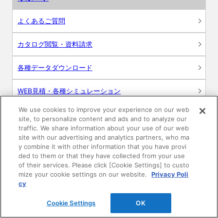
よくあるご質問
カタログ閲覧・資料請求
各種データダウンロード
WEB見積・各種シミュレーション
We use cookies to improve your experience on our web
交換用部品の購入
site, to personalize content and ads and to analyze our
traffic. We share information about your use of our web
修理・点検
site with our advertising and analytics partners, who ma
y combine it with other information that you have provi
ded to them or that they have collected from your use
お問い合わせ
of their services. Please click [Cookie Settings] to custo
mize your cookie settings on our website.
Privacy Poli
ログイン
cy
Cookie Settings
OK
建築・設計関係者様向けサイト