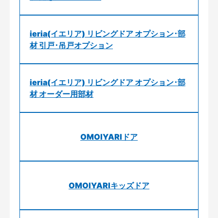
ieria(イエリア) リビングドア オプション･部
材 引戸･吊戸オプション
ieria(イエリア) リビングドア オプション･部
材 オーダー用部材
OMOIYARIドア
OMOIYARIキッズドア