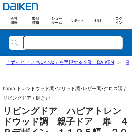
会社
製品
ショー
ログ
SNS
サポート
情報
情報
ルーム
イン
「ずっと ここちいいね」を実現する企業 DAIKEN
建
hapia トレンドウッド調･ソリッド調･レザー調･グロス調 /
リビングドア / 開き戸
リビングドア ハピアトレン
ドウッド調 親子ドア 扉 ４