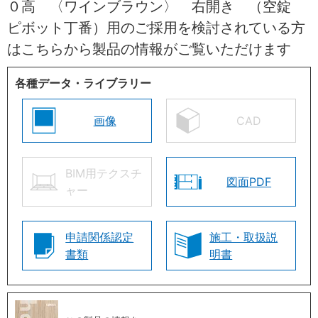
０高 〈ワインブラウン〉 右開き （空錠
ピボット丁番）用のご採用を検討されている方
はこちらから製品の情報がご覧いただけます
各種データ・ライブラリー
画像
CAD
BIM用テクスチ
図面PDF
ャー
申請関係認定
施工・取扱説
書類
明書