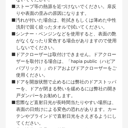
■ストーブ等の熱源を近づけないでください。扉反
りや表面の歪みの原因になります。
■汚れが付いた場合は、乾拭きもしくは薄めた中性
洗剤で固く絞ったタオルで拭いてください。
■シンナー・ベンジンなどを使用すると、表面の艶
がなくなったり変色する場合がありますので使用
しないでください。
■ドアクローザーは取付けできません。ドアクロー
ザーを取付ける場合は、「hapia public（ハピア
パブリック）」のドアおよびドアクローザーをご
使用ください。
■ドアを開放状態で止めるには弊社のドアストッパ
ーを、ドアが閉まる勢いを緩めるには弊社の開き
戸ダンパーをお勧めします。
■窓際など直射日光が長時間当たりやすい場所は、
表面の日焼けによる変色の恐れがあります。カー
テンやブラインドで直射日光をさえぎるようにし
てください。