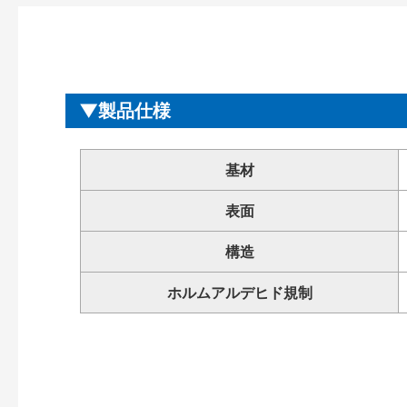
製品仕様
基材
表面
構造
ホルムアルデヒド規制