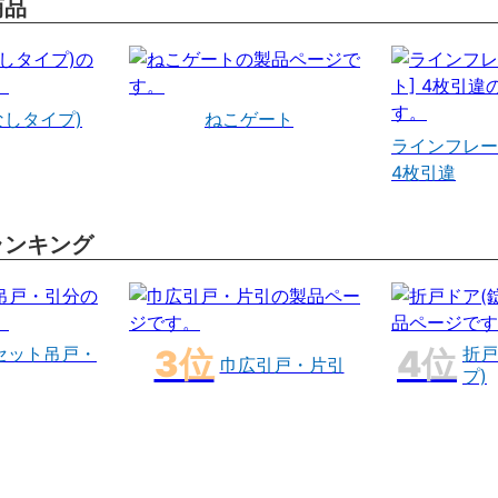
商品
なしタイプ)
ねこゲート
ラインフレー
4枚引違
ランキング
セット吊戸・
折戸
巾広引戸・片引
プ)