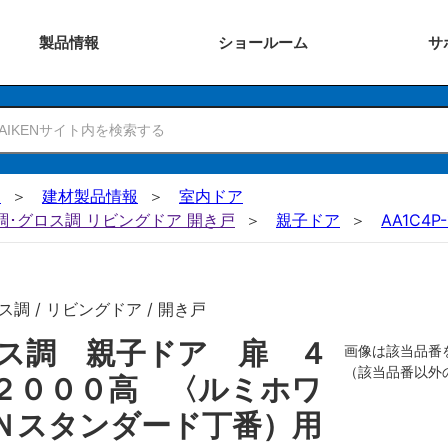
製品
情報
ショー
ルーム
サ
N
建材製品情報
室内ドア
ー調･グロス調 リビングドア 開き戸
親子ドア
AA1C4P
調 / リビングドア / 開き戸
ス調 親子ドア 扉 ４
画像は該当品番
（該当品番以外
２０００高 〈ルミホワ
Ｎスタンダード丁番）用