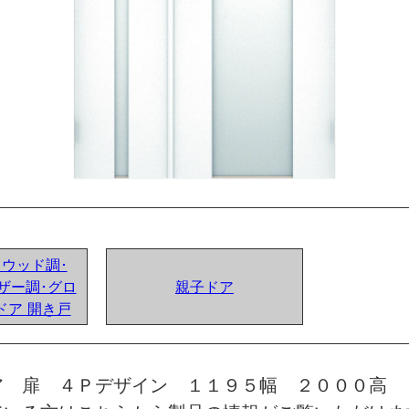
ンドウッド調･
ザー調･グロ
親子ドア
ドア 開き戸
ア 扉 ４Ｐデザイン １１９５幅 ２０００高 