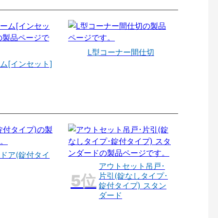
L型コーナー間仕切
ム[インセット]
ドア(錠付タイ
アウトセット吊戸･
片引(錠なしタイプ･
錠付タイプ) スタン
ダード