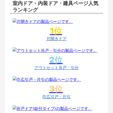
室内ドア・内装ドア・建具ページ人気
ランキング
片開きドア
アウトセット吊戸・引分
巾広引戸・片引