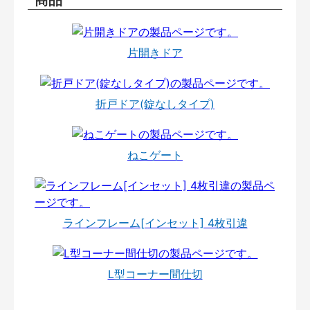
片開きドア
折戸ドア(錠なしタイプ)
ねこゲート
ラインフレーム[インセット] 4枚引違
L型コーナー間仕切