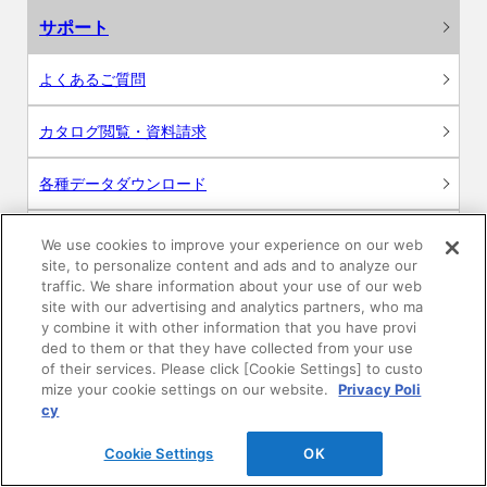
サポート
よくあるご質問
カタログ閲覧・資料請求
各種データダウンロード
WEB見積・各種シミュレーション
We use cookies to improve your experience on our web
site, to personalize content and ads and to analyze our
traffic. We share information about your use of our web
交換用部品の購入
site with our advertising and analytics partners, who ma
y combine it with other information that you have provi
修理・点検
ded to them or that they have collected from your use
of their services. Please click [Cookie Settings] to custo
mize your cookie settings on our website.
Privacy Poli
お問い合わせ
cy
ログイン
Cookie Settings
OK