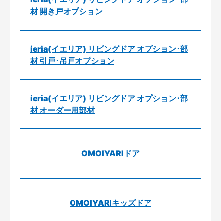
材 開き戸オプション
ieria(イエリア) リビングドア オプション･部
材 引戸･吊戸オプション
ieria(イエリア) リビングドア オプション･部
材 オーダー用部材
OMOIYARIドア
OMOIYARIキッズドア