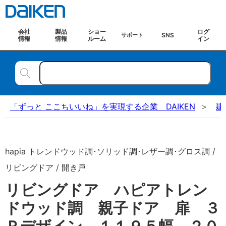
会社
製品
ショー
ログ
SNS
サポート
情報
情報
ルーム
イン
「ずっと ここちいいね」を実現する企業 DAIKEN
建
hapia トレンドウッド調･ソリッド調･レザー調･グロス調 /
リビングドア / 開き戸
リビングドア ハピアトレン
ドウッド調 親子ドア 扉 ３