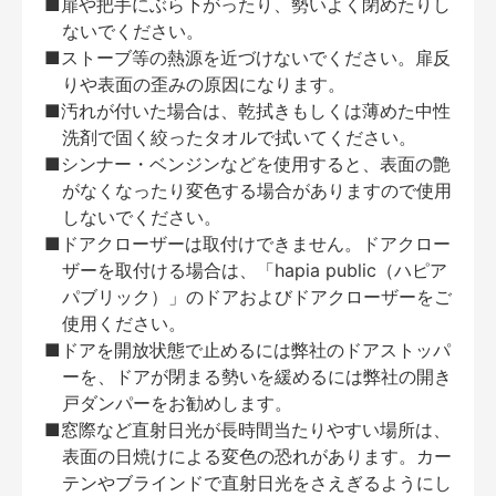
■扉や把手にぶら下がったり、勢いよく閉めたりし
ないでください。
■ストーブ等の熱源を近づけないでください。扉反
りや表面の歪みの原因になります。
■汚れが付いた場合は、乾拭きもしくは薄めた中性
洗剤で固く絞ったタオルで拭いてください。
■シンナー・ベンジンなどを使用すると、表面の艶
がなくなったり変色する場合がありますので使用
しないでください。
■ドアクローザーは取付けできません。ドアクロー
ザーを取付ける場合は、「hapia public（ハピア
パブリック）」のドアおよびドアクローザーをご
使用ください。
■ドアを開放状態で止めるには弊社のドアストッパ
ーを、ドアが閉まる勢いを緩めるには弊社の開き
戸ダンパーをお勧めします。
■窓際など直射日光が長時間当たりやすい場所は、
表面の日焼けによる変色の恐れがあります。カー
テンやブラインドで直射日光をさえぎるようにし