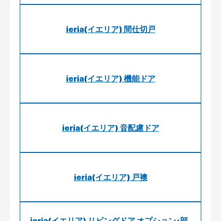
ieria(イエリア) 間仕切戸
ieria(イエリア) 機能ドア
ieria(イエリア) 音配慮ドア
ieria(イエリア) 戸襖
ieria(イエリア) リビングドア オプション･部