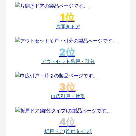
片開きドア
アウトセット吊戸・引分
巾広引戸・片引
折戸ドア(錠付タイプ)