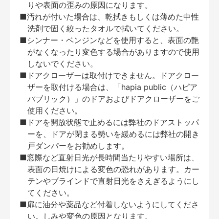
りや表面の歪みの原因になります。
■汚れが付いた場合は、乾拭きもしくは薄めた中性
洗剤で固く絞ったタオルで拭いてください。
■シンナー・ベンジンなどを使用すると、表面の艶
がなくなったり変色する場合がありますので使用
しないでください。
■ドアクローザーは取付けできません。ドアクロー
ザーを取付ける場合は、「hapia public（ハピア
パブリック）」のドアおよびドアクローザーをご
使用ください。
■ドアを開放状態で止めるには弊社のドアストッパ
ーを、ドアが閉まる勢いを緩めるには弊社の開き
戸ダンパーをお勧めします。
■窓際など直射日光が長時間当たりやすい場所は、
表面の日焼けによる変色の恐れがあります。カー
テンやブラインドで直射日光をさえぎるようにし
てください。
■扉に油分や薬品など付着しないようにしてくださ
い。しみや変色の原因となります。