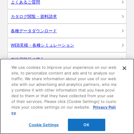
よくあるご質問
カタログ閲覧・資料請求
各種データダウンロード
WEB見積・各種シミュレーション
交換用部品の購入
We use cookies to improve your experience on our web
site, to personalize content and ads and to analyze our
修理・点検
traffic. We share information about your use of our web
site with our advertising and analytics partners, who ma
お問い合わせ
y combine it with other information that you have provi
ded to them or that they have collected from your use
ログイン
of their services. Please click [Cookie Settings] to custo
mize your cookie settings on our website.
Privacy Poli
cy
建築・設計関係者様向けサイト
Cookie Settings
OK
ユーザー登録サービス