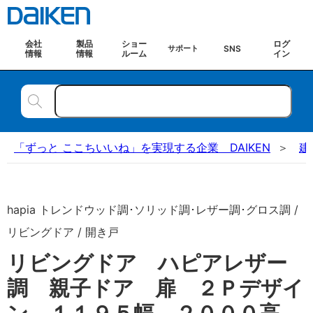
会社
製品
ショー
ログ
SNS
サポート
情報
情報
ルーム
イン
「ずっと ここちいいね」を実現する企業 DAIKEN
建
hapia トレンドウッド調･ソリッド調･レザー調･グロス調 /
リビングドア / 開き戸
リビングドア ハピアレザー
調 親子ドア 扉 ２Ｐデザイ