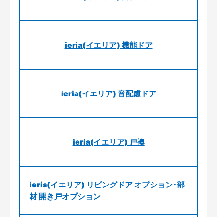
ieria(イエリア) 機能ドア
ieria(イエリア) 音配慮ドア
ieria(イエリア) 戸襖
ieria(イエリア) リビングドア オプション･部
材 開き戸オプション