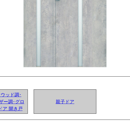
ンドウッド調･
ザー調･グロ
親子ドア
ドア 開き戸