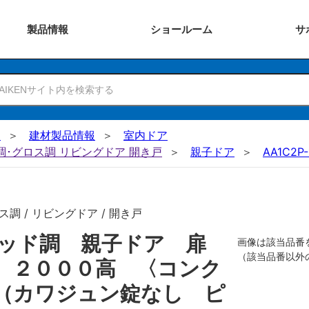
製品
情報
ショー
ルーム
サ
N
建材製品情報
室内ドア
ー調･グロス調 リビングドア 開き戸
親子ドア
AA1C2P-
調 / リビングドア / 開き戸
リッド調 親子ドア 扉
画像は該当品番
（該当品番以外
 ２０００高 〈コンク
（カワジュン錠なし ピ