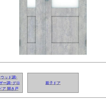
ンドウッド調･
ザー調･グロ
親子ドア
ドア 開き戸