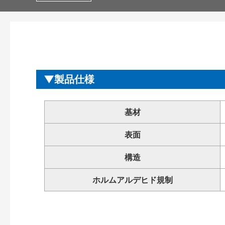
製品仕様
基材
表面
構造
ホルムアルデヒド規制