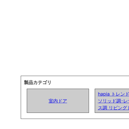
製品カテゴリ
hapia トレ
室内ドア
ソリッド調･レ
ス調 リビング