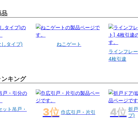
商品
なしタイプ)
ねこゲート
ラインフレー
4枚引違
ランキング
セット吊戸・
折戸
巾広引戸・片引
プ)