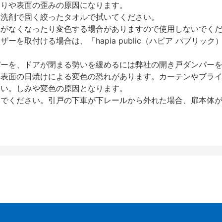
反りや表面の歪みの原因になります。
性洗剤で固く絞ったタオルで拭いてください。
艶がなくなったり変色する場合がありますので使用しないでく
を取付ける場合は、「hapia public（ハピア パブリ
パーを、ドアが閉まる勢いを緩めるには弊社の開き戸ダンパー
、表面の日焼けによる変色の恐れがあります。カーテンやブラ
さい。しみや変色の原因となります。
いでください。引戸の下車が下レールから外れた場合、扉本体