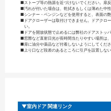
■ストーブ等の熱源を近づけないでください。扉
■汚れが付いた場合は、乾拭きもしくは薄めた中
■シンナー・ベンジンなどを使用すると、表面の
■ドアクローザーは取付けできません。ドアクローザー
い。
■ドアを開放状態で止めるには弊社のドアストッ
■窓際など直射日光が長時間当たりやすい場所は
■扉に油分や薬品など付着しないようにしてくだ
■上り口など段差のあるところに引戸を設置しな
室内ドア 関連リンク