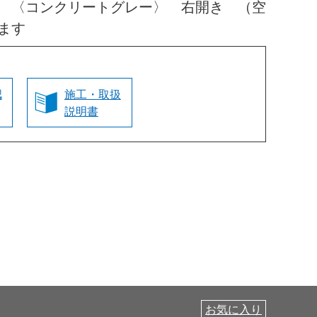
 〈コンクリートグレー〉 右開き （空
ます
認
施工・取扱
説明書
お気に入り