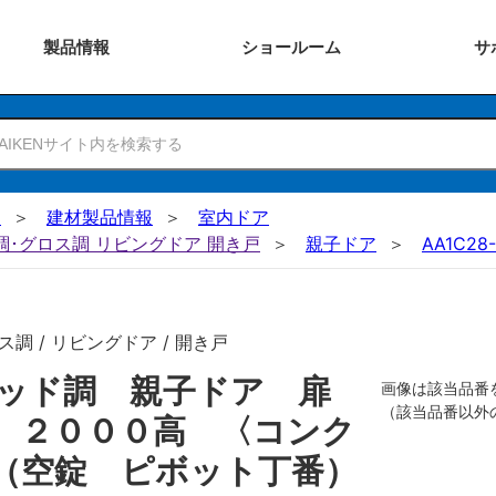
製品
情報
ショー
ルーム
サ
N
建材製品情報
室内ドア
ー調･グロス調 リビングドア 開き戸
親子ドア
AA1C28
調 / リビングドア / 開き戸
リッド調 親子ドア 扉
画像は該当品番
（該当品番以外
 ２０００高 〈コンク
（空錠 ピボット丁番）