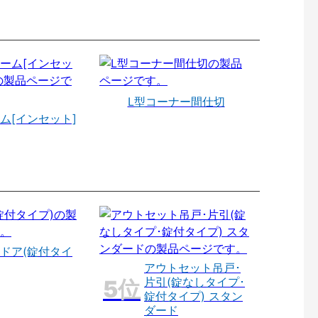
L型コーナー間仕切
ム[インセット]
ドア(錠付タイ
アウトセット吊戸･
片引(錠なしタイプ･
錠付タイプ) スタン
ダード