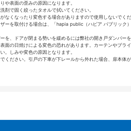
反りや表面の歪みの原因になります。
性洗剤で固く絞ったタオルで拭いてください。
艶がなくなったり変色する場合がありますので使用しないでく
を取付ける場合は、「hapia public（ハピア パブリ
パーを、ドアが閉まる勢いを緩めるには弊社の開き戸ダンパー
、表面の日焼けによる変色の恐れがあります。カーテンやブラ
さい。しみや変色の原因となります。
いでください。引戸の下車が下レールから外れた場合、扉本体