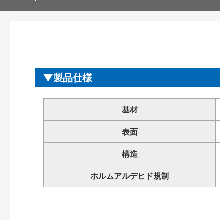
製品仕様
基材
表面
構造
ホルムアルデヒド規制