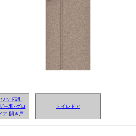
ンドウッド調･
ザー調･グロ
トイレドア
ドア 開き戸