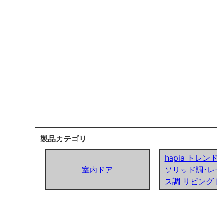
製品カテゴリ
hapia トレ
室内ドア
ソリッド調･レ
ス調 リビング