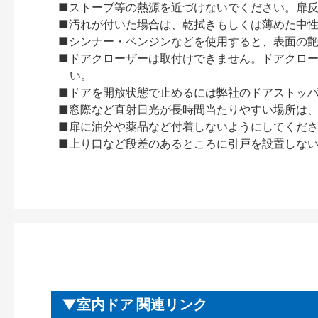
■ストーブ等の熱源を近づけないでください。扉
■汚れが付いた場合は、乾拭きもしくは薄めた中
■シンナー・ベンジンなどを使用すると、表面の
■ドアクローザーは取付けできません。ドアクローザー
い。
■ドアを開放状態で止めるには弊社のドアストッ
■窓際など直射日光が長時間当たりやすい場所は
■扉に油分や薬品など付着しないようにしてくだ
■上り口など段差のあるところに引戸を設置しな
室内ドア 関連リンク