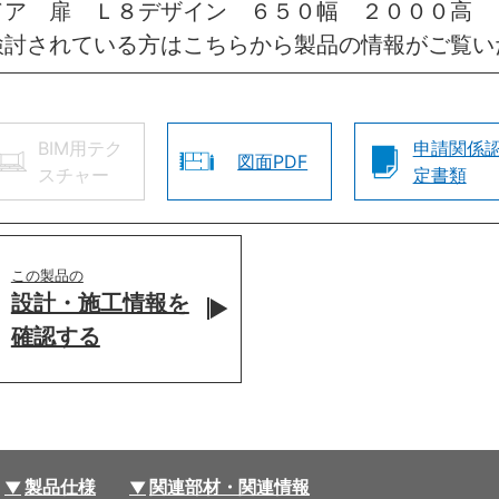
ドア 扉 Ｌ８デザイン ６５０幅 ２０００高 
検討されている方はこちらから製品の情報がご覧い
BIM用テク
申請関係
図面PDF
スチャー
定書類
この製品の
設計・施工情報を
確認する
製品仕様
関連部材・関連情報