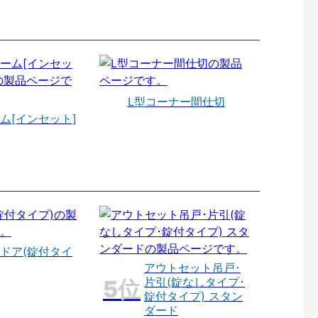
L型コーナー間仕切
ム[インセット]
ドア(錠付タイ
アウトセット吊戸･
片引(錠なしタイプ･
錠付タイプ) スタン
ダード