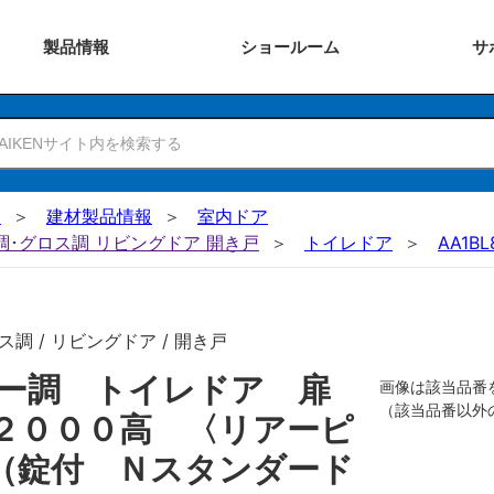
製品
情報
ショー
ルーム
サ
N
建材製品情報
室内ドア
ー調･グロス調 リビングドア 開き戸
トイレドア
AA1BL
調 / リビングドア / 開き戸
ザー調 トイレドア 扉
画像は該当品番
（該当品番以外
２０００高 〈リアーピ
（錠付 Ｎスタンダード