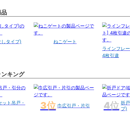
商品
なしタイプ)
ねこゲート
ラインフレー
4枚引違
ランキング
セット吊戸・
折戸
巾広引戸・片引
プ)