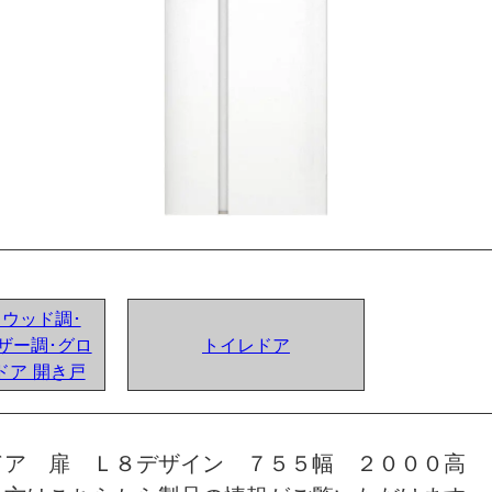
ンドウッド調･
ザー調･グロ
トイレドア
ドア 開き戸
ドア 扉 Ｌ８デザイン ７５５幅 ２０００高 