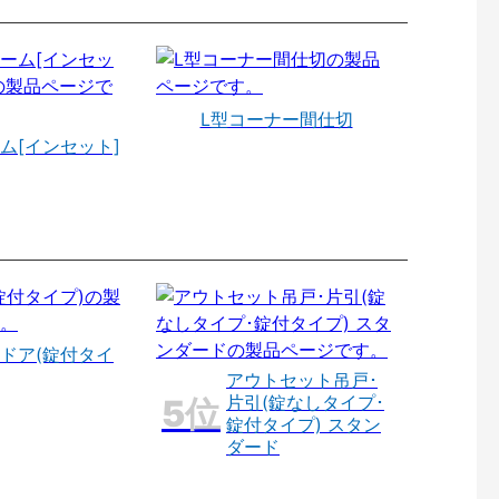
L型コーナー間仕切
ム[インセット]
ドア(錠付タイ
アウトセット吊戸･
片引(錠なしタイプ･
錠付タイプ) スタン
ダード