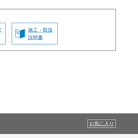
認
施工・取扱
説明書
お気に入り