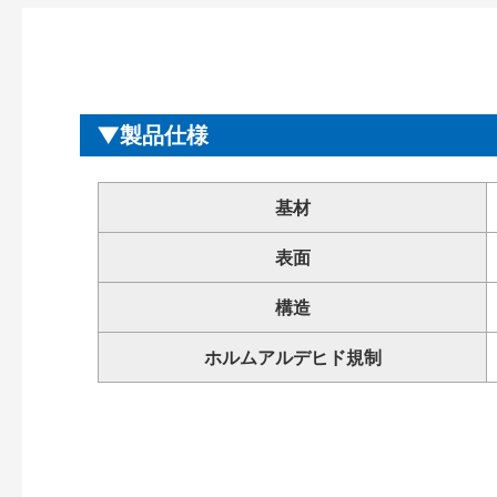
製品仕様
基材
表面
構造
ホルムアルデヒド規制