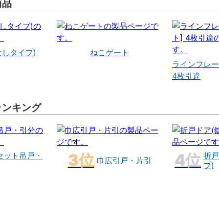
商品
なしタイプ)
ねこゲート
ラインフレー
4枚引違
ランキング
セット吊戸・
折戸
巾広引戸・片引
プ)