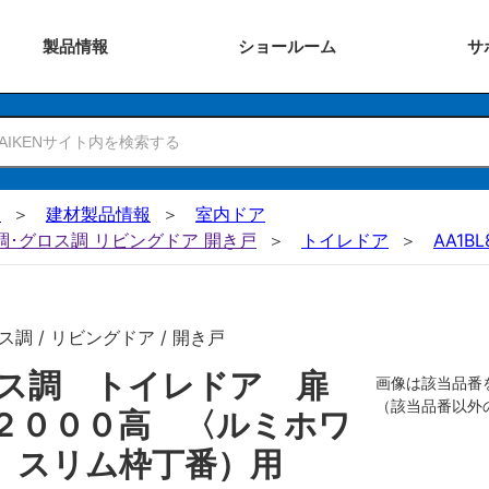
製品
情報
ショー
ルーム
サ
N
建材製品情報
室内ドア
ー調･グロス調 リビングドア 開き戸
トイレドア
AA1BL
調 / リビングドア / 開き戸
ロス調 トイレドア 扉
画像は該当品番
（該当品番以外
２０００高 〈ルミホワ
 スリム枠丁番）用