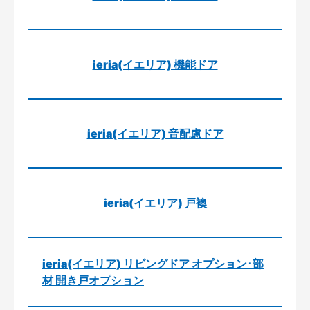
ieria(イエリア) 機能ドア
ieria(イエリア) 音配慮ドア
ieria(イエリア) 戸襖
ieria(イエリア) リビングドア オプション･部
材 開き戸オプション