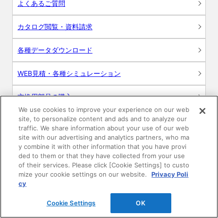
よくあるご質問
カタログ閲覧・資料請求
各種データダウンロード
WEB見積・各種シミュレーション
交換用部品の購入
We use cookies to improve your experience on our web
site, to personalize content and ads and to analyze our
修理・点検
traffic. We share information about your use of our web
site with our advertising and analytics partners, who ma
お問い合わせ
y combine it with other information that you have provi
ded to them or that they have collected from your use
ログイン
of their services. Please click [Cookie Settings] to custo
mize your cookie settings on our website.
Privacy Poli
cy
建築・設計関係者様向けサイト
Cookie Settings
OK
ユーザー登録サービス