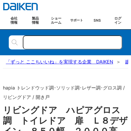
会社
製品
ショー
ログ
SNS
サポート
情報
情報
ルーム
イン
「ずっと ここちいいね」を実現する企業 DAIKEN
建
hapia トレンドウッド調･ソリッド調･レザー調･グロス調 /
リビングドア / 開き戸
リビングドア ハピアグロス
調 トイレドア 扉 Ｌ８デザ