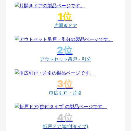
片開きドア
アウトセット吊戸・引分
巾広引戸・片引
折戸ドア(錠付タイプ)