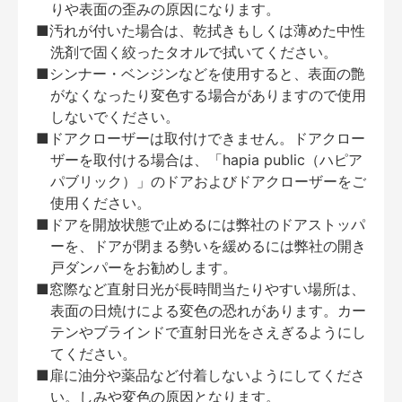
りや表面の歪みの原因になります。
■汚れが付いた場合は、乾拭きもしくは薄めた中性
洗剤で固く絞ったタオルで拭いてください。
■シンナー・ベンジンなどを使用すると、表面の艶
がなくなったり変色する場合がありますので使用
しないでください。
■ドアクローザーは取付けできません。ドアクロー
ザーを取付ける場合は、「hapia public（ハピア
パブリック）」のドアおよびドアクローザーをご
使用ください。
■ドアを開放状態で止めるには弊社のドアストッパ
ーを、ドアが閉まる勢いを緩めるには弊社の開き
戸ダンパーをお勧めします。
■窓際など直射日光が長時間当たりやすい場所は、
表面の日焼けによる変色の恐れがあります。カー
テンやブラインドで直射日光をさえぎるようにし
てください。
■扉に油分や薬品など付着しないようにしてくださ
い。しみや変色の原因となります。