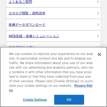
よくあるご質問
カタログ閲覧・資料請求
各種データダウンロード
WEB見積・各種シミュレーション
交換用部品の購入
We use cookies to improve your experience on our web
site, to personalize content and ads and to analyze our
修理・点検
traffic. We share information about your use of our web
site with our advertising and analytics partners, who ma
お問い合わせ
y combine it with other information that you have provi
ded to them or that they have collected from your use
ログイン
of their services. Please click [Cookie Settings] to custo
mize your cookie settings on our website.
Privacy Poli
cy
建築・設計関係者様向けサイト
Cookie Settings
OK
ユーザー登録サービス