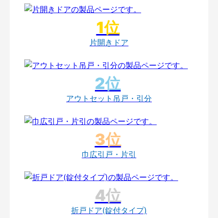
片開きドア
アウトセット吊戸・引分
巾広引戸・片引
折戸ドア(錠付タイプ)