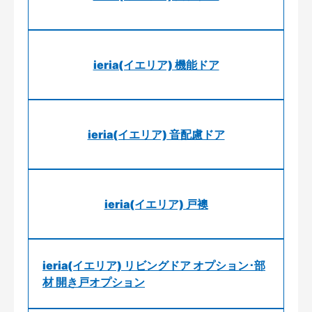
ieria(イエリア) 機能ドア
ieria(イエリア) 音配慮ドア
ieria(イエリア) 戸襖
ieria(イエリア) リビングドア オプション･部
材 開き戸オプション