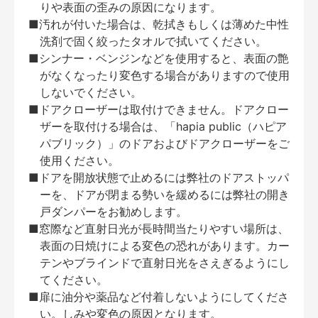
りや表面の歪みの原因になります。
■汚れが付いた場合は、乾拭きもしくは薄めた中性
洗剤で固く絞ったタオルで拭いてください。
■シンナー・ベンジンなどを使用すると、表面の艶
がなくなったり変色する場合がありますので使用
しないでください。
■ドアクローザーは取付けできません。ドアクロー
ザーを取付ける場合は、「hapia public（ハピア
パブリック）」のドアおよびドアクローザーをご
使用ください。
■ドアを開放状態で止めるには弊社のドアストッパ
ーを、ドアが閉まる勢いを緩めるには弊社の開き
戸ダンパーをお勧めします。
■窓際など直射日光が長時間当たりやすい場所は、
表面の日焼けによる変色の恐れがあります。カー
テンやブラインドで直射日光をさえぎるようにし
てください。
■扉に油分や薬品など付着しないようにしてくださ
い。しみや変色の原因となります。