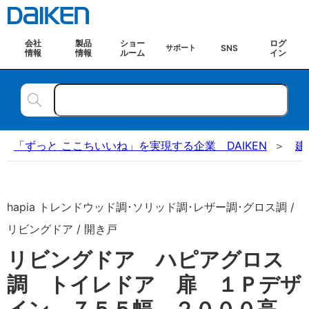
会社
製品
ショー
ログ
SNS
サポート
情報
情報
ルーム
イン
「ずっと ここちいいね」を実現する企業 DAIKEN
建
hapia トレンドウッド調･ソリッド調･レザー調･グロス調 /
リビングドア / 開き戸
リビングドア ハピアグロス
調 トイレドア 扉 １Ｐデザ