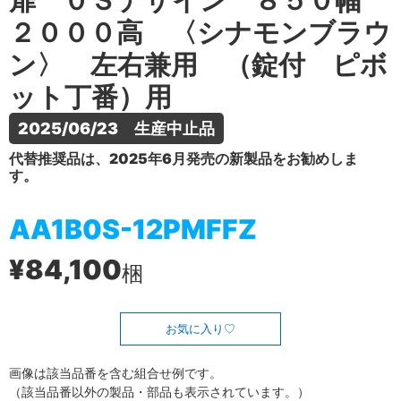
扉 ０Ｓデザイン ８５０幅
２０００高 〈シナモンブラウ
ン〉 左右兼用 （錠付 ピボ
ット丁番）用
2025/06/23　生産中止品
代替推奨品は、2025年6月発売の新製品をお勧めしま
す。
AA1B0S-12PMFFZ
¥84,100
梱
お気に入り
画像は該当品番を含む組合せ例です。
（該当品番以外の製品・部品も表示されています。）