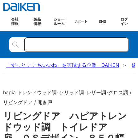
会社
製品
ショー
ログ
SNS
サポート
情報
情報
ルーム
イン
「ずっと ここちいいね」を実現する企業 DAIKEN
建
hapia トレンドウッド調･ソリッド調･レザー調･グロス調 /
リビングドア / 開き戸
リビングドア ハピアトレン
ドウッド調 トイレドア