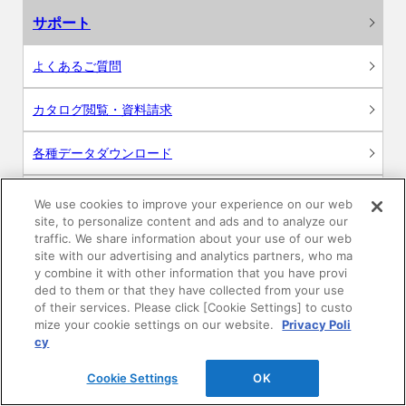
サポート
よくあるご質問
カタログ閲覧・資料請求
各種データダウンロード
WEB見積・各種シミュレーション
We use cookies to improve your experience on our web
site, to personalize content and ads and to analyze our
traffic. We share information about your use of our web
交換用部品の購入
site with our advertising and analytics partners, who ma
y combine it with other information that you have provi
修理・点検
ded to them or that they have collected from your use
of their services. Please click [Cookie Settings] to custo
mize your cookie settings on our website.
Privacy Poli
お問い合わせ
cy
ログイン
Cookie Settings
OK