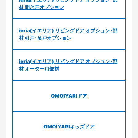
材 開き戸オプション
ieria(イエリア) リビングドア オプション･部
材 引戸･吊戸オプション
ieria(イエリア) リビングドア オプション･部
材 オーダー用部材
OMOIYARIドア
OMOIYARIキッズドア