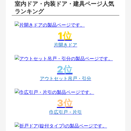
室内ドア・内装ドア・建具ページ人気
ランキング
片開きドア
アウトセット吊戸・引分
巾広引戸・片引