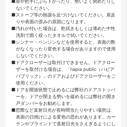
■扉や把手にぶら下がったり、勢いよく閉めたりし
ないでください。
■ストーブ等の熱源を近づけないでください。扉反
りや表面の歪みの原因になります。
■汚れが付いた場合は、乾拭きもしくは薄めた中性
洗剤で固く絞ったタオルで拭いてください。
■シンナー・ベンジンなどを使用すると、表面の艶
がなくなったり変色する場合がありますので使用
しないでください。
■ドアクローザーは取付けできません。ドアクロー
ザーを取付ける場合は、「hapia public（ハピア
パブリック）」のドアおよびドアクローザーをご
使用ください。
■ドアを開放状態で止めるには弊社のドアストッパ
ーを、ドアが閉まる勢いを緩めるには弊社の開き
戸ダンパーをお勧めします。
■窓際など直射日光が長時間当たりやすい場所は、
表面の日焼けによる変色の恐れがあります。カー
テンやブラインドで直射日光をさえぎるようにし