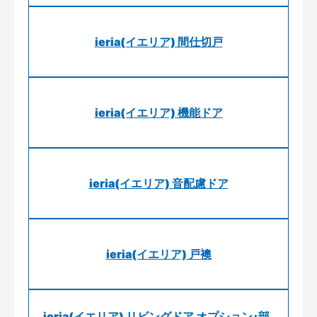
ieria(イエリア) 間仕切戸
ieria(イエリア) 機能ドア
ieria(イエリア) 音配慮ドア
ieria(イエリア) 戸襖
ieria(イエリア) リビングドア オプション･部