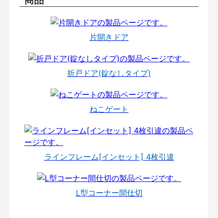
片開きドア
折戸ドア(錠なしタイプ)
ねこゲート
ラインフレーム[インセット] 4枚引違
L型コーナー間仕切