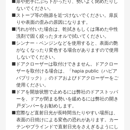
■扉や把手にぶら下がったり、勢いよく閉めたりし
ないでください。
■ストーブ等の熱源を近づけないでください。扉反
りや表面の歪みの原因になります。
■汚れが付いた場合は、乾拭きもしくは薄めた中性
洗剤で固く絞ったタオルで拭いてください。
■シンナー・ベンジンなどを使用すると、表面の艶
がなくなったり変色する場合がありますので使用
しないでください。
■ドアクローザーは取付けできません。ドアクロー
ザーを取付ける場合は、「hapia public（ハピア
パブリック）」のドアおよびドアクローザーをご
使用ください。
■ドアを開放状態で止めるには弊社のドアストッパ
ーを、ドアが閉まる勢いを緩めるには弊社の開き
戸ダンパーをお勧めします。
■窓際など直射日光が長時間当たりやすい場所は、
表面の日焼けによる変色の恐れがあります。カー
テンやブラインドで直射日光をさえぎるようにし