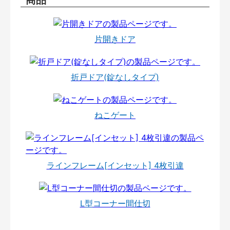
片開きドア
折戸ドア(錠なしタイプ)
ねこゲート
ラインフレーム[インセット] 4枚引違
L型コーナー間仕切