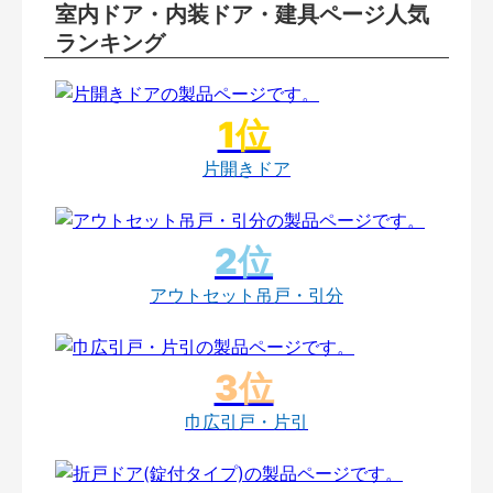
室内ドア・内装ドア・建具ページ人気
ランキング
片開きドア
アウトセット吊戸・引分
巾広引戸・片引