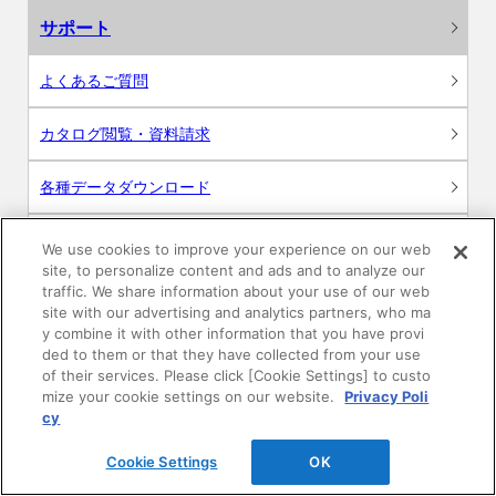
サポート
よくあるご質問
カタログ閲覧・資料請求
各種データダウンロード
WEB見積・各種シミュレーション
We use cookies to improve your experience on our web
site, to personalize content and ads and to analyze our
traffic. We share information about your use of our web
交換用部品の購入
site with our advertising and analytics partners, who ma
y combine it with other information that you have provi
修理・点検
ded to them or that they have collected from your use
of their services. Please click [Cookie Settings] to custo
mize your cookie settings on our website.
Privacy Poli
お問い合わせ
cy
ログイン
Cookie Settings
OK