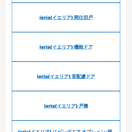
ieria(イエリア) 間仕切戸
ieria(イエリア) 機能ドア
ieria(イエリア) 音配慮ドア
ieria(イエリア) 戸襖
ieria(イエリア) リビングドア オプション･部