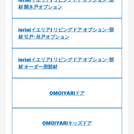
材 開き戸オプション
ieria(イエリア) リビングドア オプション･部
材 引戸･吊戸オプション
ieria(イエリア) リビングドア オプション･部
材 オーダー用部材
OMOIYARIドア
OMOIYARIキッズドア