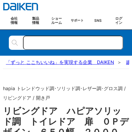
会社
製品
ショー
ログ
SNS
サポート
情報
情報
ルーム
イン
「ずっと ここちいいね」を実現する企業 DAIKEN
建
hapia トレンドウッド調･ソリッド調･レザー調･グロス調 /
リビングドア / 開き戸
リビングドア ハピアソリッ
ド調 トイレドア 扉 ０Ｐデ