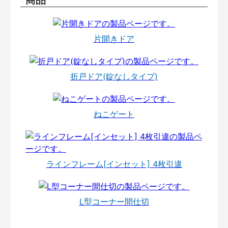
片開きドア
折戸ドア(錠なしタイプ)
ねこゲート
ラインフレーム[インセット] 4枚引違
L型コーナー間仕切