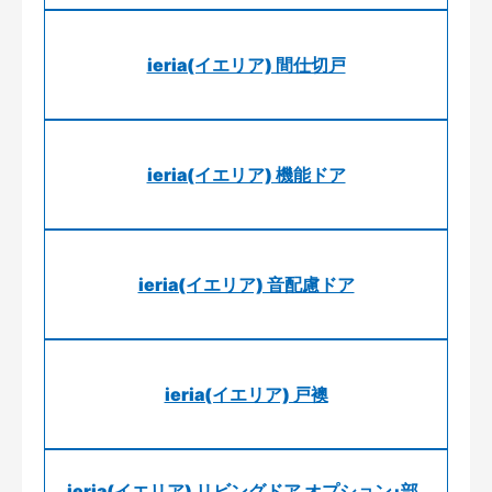
ieria(イエリア) 間仕切戸
ieria(イエリア) 機能ドア
ieria(イエリア) 音配慮ドア
ieria(イエリア) 戸襖
ieria(イエリア) リビングドア オプション･部