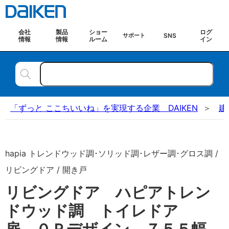
会社
製品
ショー
ログ
SNS
サポート
情報
情報
ルーム
イン
「ずっと ここちいいね」を実現する企業 DAIKEN
建
hapia トレンドウッド調･ソリッド調･レザー調･グロス調 /
リビングドア / 開き戸
リビングドア ハピアトレン
ドウッド調 トイレドア