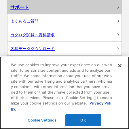
サポート
よくあるご質問
カタログ閲覧・資料請求
各種データダウンロード
WEB見積・各種シミュレーション
We use cookies to improve your experience on our web
site, to personalize content and ads and to analyze our
traffic. We share information about your use of our web
交換用部品の購入
site with our advertising and analytics partners, who ma
y combine it with other information that you have provi
修理・点検
ded to them or that they have collected from your use
of their services. Please click [Cookie Settings] to custo
mize your cookie settings on our website.
Privacy Poli
お問い合わせ
cy
ログイン
Cookie Settings
OK