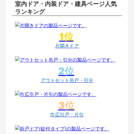
室内ドア・内装ドア・建具ページ人気
ランキング
片開きドア
アウトセット吊戸・引分
巾広引戸・片引