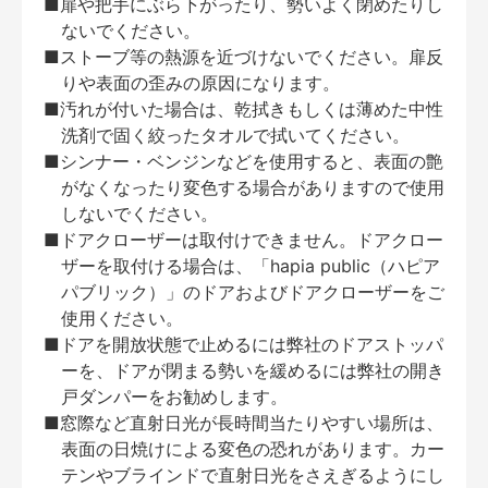
■扉や把手にぶら下がったり、勢いよく閉めたりし
ないでください。
■ストーブ等の熱源を近づけないでください。扉反
りや表面の歪みの原因になります。
■汚れが付いた場合は、乾拭きもしくは薄めた中性
洗剤で固く絞ったタオルで拭いてください。
■シンナー・ベンジンなどを使用すると、表面の艶
がなくなったり変色する場合がありますので使用
しないでください。
■ドアクローザーは取付けできません。ドアクロー
ザーを取付ける場合は、「hapia public（ハピア
パブリック）」のドアおよびドアクローザーをご
使用ください。
■ドアを開放状態で止めるには弊社のドアストッパ
ーを、ドアが閉まる勢いを緩めるには弊社の開き
戸ダンパーをお勧めします。
■窓際など直射日光が長時間当たりやすい場所は、
表面の日焼けによる変色の恐れがあります。カー
テンやブラインドで直射日光をさえぎるようにし