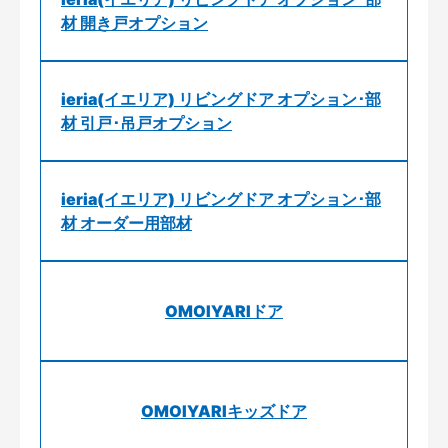
材 開き戸オプション
ieria(イエリア) リビングドア オプション･部
材 引戸･吊戸オプション
ieria(イエリア) リビングドア オプション･部
材 オーダー用部材
OMOIYARIドア
OMOIYARIキッズドア