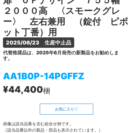
扉 ０Ｐデザイン ７５５幅
２０００高 〈スモークグレ
ー〉 左右兼用 （錠付 ピボ
ット丁番）用
2025/06/23　生産中止品
代替推奨品は、2025年6月発売の新製品をお勧めしま
す。
AA1B0P-14PGFFZ
¥44,400
梱
お気に入り
画像は該当品番を含む組合せ例です。
（該当品番以外の製品・部品も表示されています。）