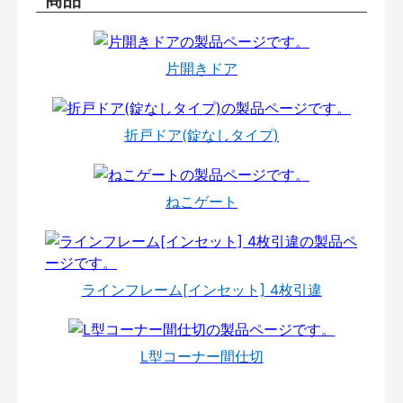
片開きドア
折戸ドア(錠なしタイプ)
ねこゲート
ラインフレーム[インセット] 4枚引違
L型コーナー間仕切