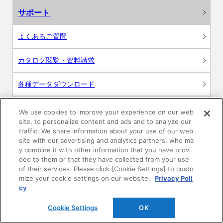
サポート
よくあるご質問
カタログ閲覧・資料請求
各種データダウンロード
WEB見積・各種シミュレーション
We use cookies to improve your experience on our web
site, to personalize content and ads and to analyze our
traffic. We share information about your use of our web
交換用部品の購入
site with our advertising and analytics partners, who ma
y combine it with other information that you have provi
修理・点検
ded to them or that they have collected from your use
of their services. Please click [Cookie Settings] to custo
mize your cookie settings on our website.
Privacy Poli
お問い合わせ
cy
ログイン
Cookie Settings
OK