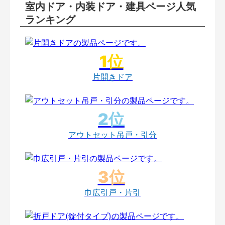
室内ドア・内装ドア・建具ページ人気
ランキング
片開きドア
アウトセット吊戸・引分
巾広引戸・片引