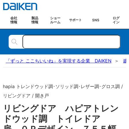
会社
製品
ショー
ログ
SNS
サポート
情報
情報
ルーム
イン
「ずっと ここちいいね」を実現する企業 DAIKEN
建
hapia トレンドウッド調･ソリッド調･レザー調･グロス調 /
リビングドア / 開き戸
リビングドア ハピアトレン
ドウッド調 トイレドア