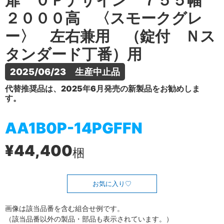
扉 ０Ｐデザイン ７５５幅
２０００高 〈スモークグレ
ー〉 左右兼用 （錠付 Ｎス
タンダード丁番）用
2025/06/23　生産中止品
代替推奨品は、2025年6月発売の新製品をお勧めしま
す。
AA1B0P-14PGFFN
¥44,400
梱
お気に入り
画像は該当品番を含む組合せ例です。
（該当品番以外の製品・部品も表示されています。）