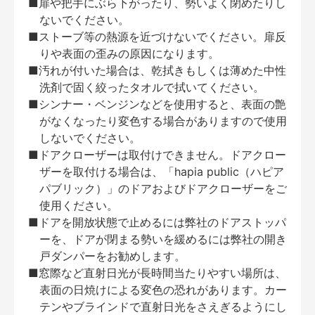
■扉や把手にぶら下がったり、勢いよく閉めたりし
ないでください。
■ストーブ等の熱源を近づけないでください。扉反
りや表面の歪みの原因になります。
■汚れが付いた場合は、乾拭きもしくは薄めた中性
洗剤で固く絞ったタオルで拭いてください。
■シンナー・ベンジンなどを使用すると、表面の艶
がなくなったり変色する場合がありますので使用
しないでください。
■ドアクローザーは取付けできません。ドアクロー
ザーを取付ける場合は、「hapia public（ハピア
パブリック）」のドアおよびドアクローザーをご
使用ください。
■ドアを開放状態で止めるには弊社のドアストッパ
ーを、ドアが閉まる勢いを緩めるには弊社の開き
戸ダンパーをお勧めします。
■窓際など直射日光が長時間当たりやすい場所は、
表面の日焼けによる変色の恐れがあります。カー
テンやブラインドで直射日光をさえぎるようにし