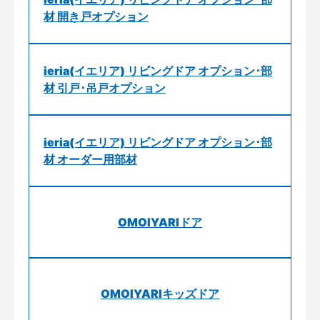
材 開き戸オプション
ieria(イエリア) リビングドア オプション･部
材 引戸･吊戸オプション
ieria(イエリア) リビングドア オプション･部
材 オーダー用部材
OMOIYARIドア
OMOIYARIキッズドア