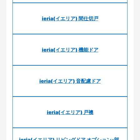
ieria(イエリア) 間仕切戸
ieria(イエリア) 機能ドア
ieria(イエリア) 音配慮ドア
ieria(イエリア) 戸襖
ieria(イエリア) リビングドア オプション･部