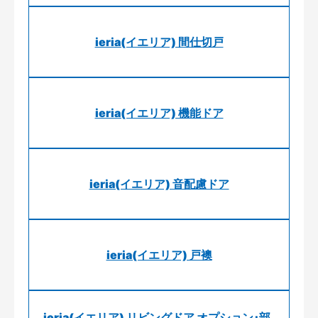
ieria(イエリア) 間仕切戸
ieria(イエリア) 機能ドア
ieria(イエリア) 音配慮ドア
ieria(イエリア) 戸襖
ieria(イエリア) リビングドア オプション･部