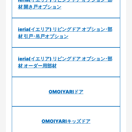
材 開き戸オプション
ieria(イエリア) リビングドア オプション･部
材 引戸･吊戸オプション
ieria(イエリア) リビングドア オプション･部
材 オーダー用部材
OMOIYARIドア
OMOIYARIキッズドア