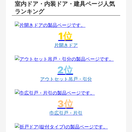
室内ドア・内装ドア・建具ページ人気
ランキング
片開きドア
アウトセット吊戸・引分
巾広引戸・片引