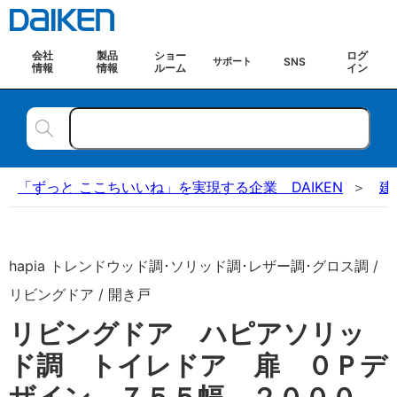
会社
製品
ショー
ログ
SNS
サポート
情報
情報
ルーム
イン
「ずっと ここちいいね」を実現する企業 DAIKEN
建
hapia トレンドウッド調･ソリッド調･レザー調･グロス調 /
リビングドア / 開き戸
リビングドア ハピアソリッ
ド調 トイレドア 扉 ０Ｐデ