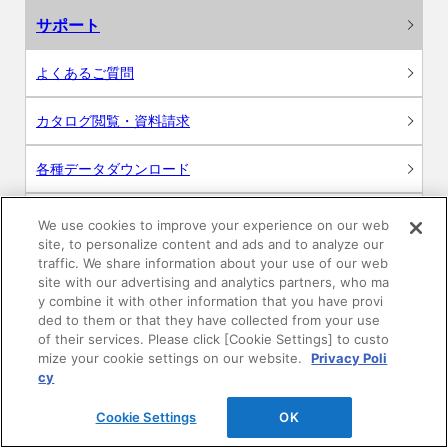
サポート
よくあるご質問
カタログ閲覧・資料請求
各種データダウンロード
WEB見積・各種シミュレーション
We use cookies to improve your experience on our web
site, to personalize content and ads and to analyze our
traffic. We share information about your use of our web
交換用部品の購入
site with our advertising and analytics partners, who ma
y combine it with other information that you have provi
修理・点検
ded to them or that they have collected from your use
of their services. Please click [Cookie Settings] to custo
mize your cookie settings on our website.
Privacy Poli
お問い合わせ
cy
ログイン
Cookie Settings
OK