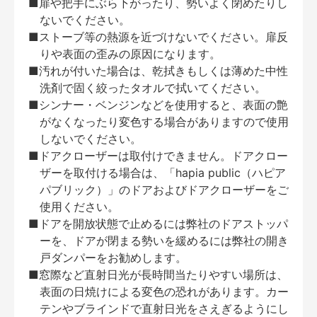
■扉や把手にぶら下がったり、勢いよく閉めたりし
ないでください。
■ストーブ等の熱源を近づけないでください。扉反
りや表面の歪みの原因になります。
■汚れが付いた場合は、乾拭きもしくは薄めた中性
洗剤で固く絞ったタオルで拭いてください。
■シンナー・ベンジンなどを使用すると、表面の艶
がなくなったり変色する場合がありますので使用
しないでください。
■ドアクローザーは取付けできません。ドアクロー
ザーを取付ける場合は、「hapia public（ハピア
パブリック）」のドアおよびドアクローザーをご
使用ください。
■ドアを開放状態で止めるには弊社のドアストッパ
ーを、ドアが閉まる勢いを緩めるには弊社の開き
戸ダンパーをお勧めします。
■窓際など直射日光が長時間当たりやすい場所は、
表面の日焼けによる変色の恐れがあります。カー
テンやブラインドで直射日光をさえぎるようにし