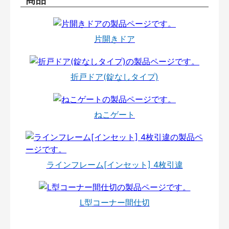
片開きドア
折戸ドア(錠なしタイプ)
ねこゲート
ラインフレーム[インセット] 4枚引違
L型コーナー間仕切