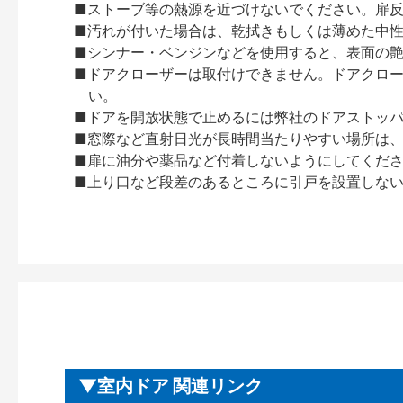
■ストーブ等の熱源を近づけないでください。扉
■汚れが付いた場合は、乾拭きもしくは薄めた中
■シンナー・ベンジンなどを使用すると、表面の
■ドアクローザーは取付けできません。ドアクローザー
い。
■ドアを開放状態で止めるには弊社のドアストッ
■窓際など直射日光が長時間当たりやすい場所は
■扉に油分や薬品など付着しないようにしてくだ
■上り口など段差のあるところに引戸を設置しな
室内ドア 関連リンク