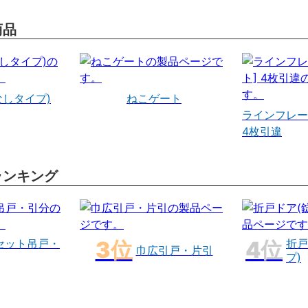
商品
なしタイプ)
ねこゲート
ラインフレー
4枚引違
ランキング
セット吊戸・
折戸
巾広引戸・片引
プ)