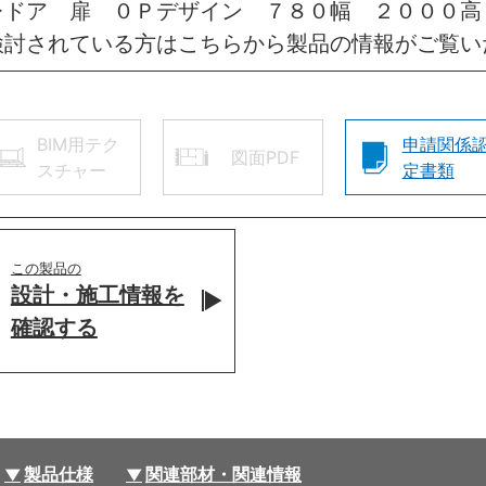
レドア 扉 ０Ｐデザイン ７８０幅 ２０００高
検討されている方はこちらから製品の情報がご覧い
BIM用テク
申請関係
図面PDF
スチャー
定書類
この製品の
設計・施工情報を
確認する
製品仕様
関連部材・関連情報