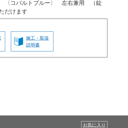
 〈コバルトブルー〉 左右兼用 （錠
ただけます
認
施工・取扱
説明書
お気に入り