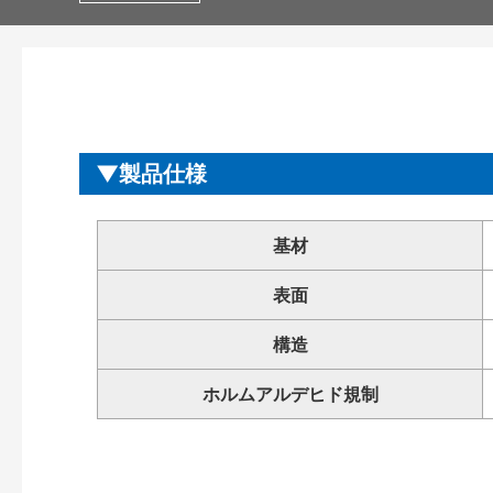
製品仕様
基材
表面
構造
ホルムアルデヒド規制