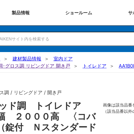
製品
情報
ショー
ルーム
サ
N
建材製品情報
室内ドア
ー調･グロス調 リビングドア 開き戸
トイレドア
AA1B0
調 / リビングドア / 開き戸
リッド調 トイレドア
画像は該当品番
（該当品番以外
幅 ２０００高 〈コバ
（錠付 Ｎスタンダード