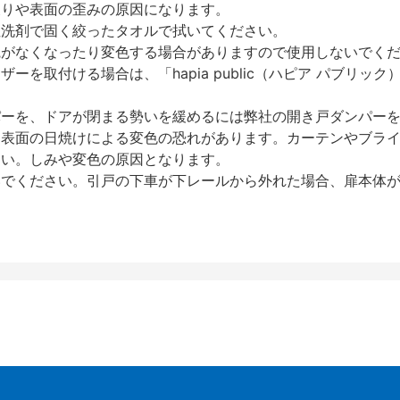
反りや表面の歪みの原因になります。
性洗剤で固く絞ったタオルで拭いてください。
艶がなくなったり変色する場合がありますので使用しないでく
を取付ける場合は、「hapia public（ハピア パブリ
パーを、ドアが閉まる勢いを緩めるには弊社の開き戸ダンパー
、表面の日焼けによる変色の恐れがあります。カーテンやブラ
さい。しみや変色の原因となります。
いでください。引戸の下車が下レールから外れた場合、扉本体