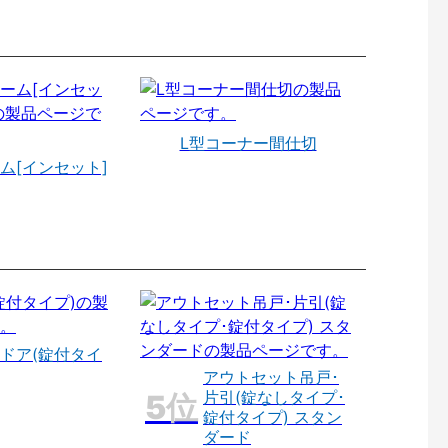
L型コーナー間仕切
ム[インセット]
ドア(錠付タイ
アウトセット吊戸･
片引(錠なしタイプ･
錠付タイプ) スタン
ダード