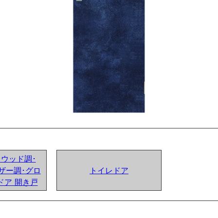
ンドウッド調･
ザー調･グロ
トイレドア
ドア 開き戸