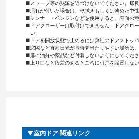
■ストーブ等の熱源を近づけないでください。扉
■汚れが付いた場合は、乾拭きもしくは薄めた中
■シンナー・ベンジンなどを使用すると、表面の
■ドアクローザーは取付けできません。ドアクローザー
い。
■ドアを開放状態で止めるには弊社のドアストッ
■窓際など直射日光が長時間当たりやすい場所は
■扉に油分や薬品など付着しないようにしてくだ
■上り口など段差のあるところに引戸を設置しな
室内ドア 関連リンク