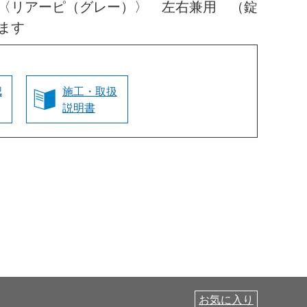
〈リアーピ（グレー）〉 左右兼用 （錠
ます
認
施工・取扱
説明書
お気に入り