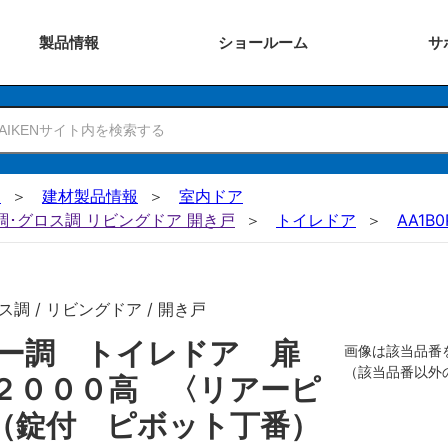
製品
情報
ショー
ルーム
サ
N
建材製品情報
室内ドア
ー調･グロス調 リビングドア 開き戸
トイレドア
AA1B0
調 / リビングドア / 開き戸
ザー調 トイレドア 扉
画像は該当品番
（該当品番以外
２０００高 〈リアーピ
（錠付 ピボット丁番）