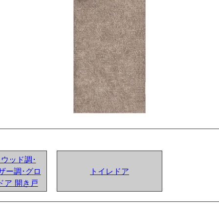
ンドウッド調･
ザー調･グロ
トイレドア
ドア 開き戸