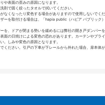
反りや表面の歪みの原因になります。
性洗剤で固く絞ったタオルで拭いてください。
艶がなくなったり変色する場合がありますので使用しないでく
を取付ける場合は、「hapia public（ハピア パブリ
パーを、ドアが閉まる勢いを緩めるには弊社の開き戸ダンパー
、表面の日焼けによる変色の恐れがあります。カーテンやブラ
さい。しみや変色の原因となります。
いでください。引戸の下車が下レールから外れた場合、扉本体