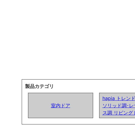
製品カテゴリ
hapia トレ
室内ドア
ソリッド調･レ
ス調 リビング