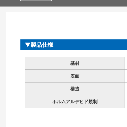
製品仕様
基材
表面
構造
ホルムアルデヒド規制