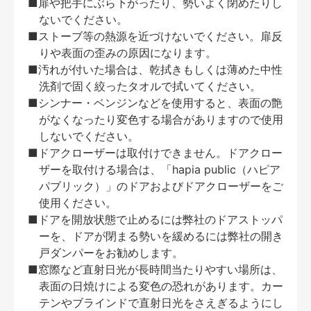
■扉や把手にぶら下がったり、勢いよく閉めたりし
ないでください。
■ストーブ等の熱源を近づけないでください。扉反
りや表面の歪みの原因になります。
■汚れが付いた場合は、乾拭きもしくは薄めた中性
洗剤で固く絞ったタオルで拭いてください。
■シンナー・ベンジンなどを使用すると、表面の艶
がなくなったり変色する場合がありますので使用
しないでください。
■ドアクローザーは取付けできません。ドアクロー
ザーを取付ける場合は、「hapia public（ハピア
パブリック）」のドアおよびドアクローザーをご
使用ください。
■ドアを開放状態で止めるには弊社のドアストッパ
ーを、ドアが閉まる勢いを緩めるには弊社の開き
戸ダンパーをお勧めします。
■窓際など直射日光が長時間当たりやすい場所は、
表面の日焼けによる変色の恐れがあります。カー
テンやブラインドで直射日光をさえぎるようにし