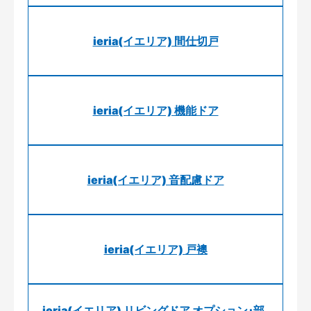
ieria(イエリア) 間仕切戸
ieria(イエリア) 機能ドア
ieria(イエリア) 音配慮ドア
ieria(イエリア) 戸襖
ieria(イエリア) リビングドア オプション･部