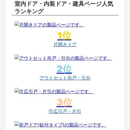
室内ドア・内装ドア・建具ページ人気
ランキング
片開きドア
アウトセット吊戸・引分
巾広引戸・片引