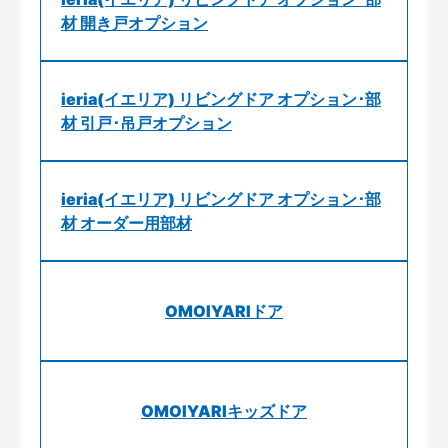
材 開き戸オプション
ieria(イエリア) リビングドア オプション･部
材 引戸･吊戸オプション
ieria(イエリア) リビングドア オプション･部
材 オーダー用部材
OMOIYARIドア
OMOIYARIキッズドア