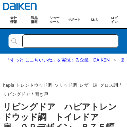
会社
製品
ショー
ログ
SNS
サポート
情報
情報
ルーム
イン
「ずっと ここちいいね」を実現する企業 DAIKEN
建
hapia トレンドウッド調･ソリッド調･レザー調･グロス調 /
リビングドア / 開き戸
リビングドア ハピアトレン
ドウッド調 トイレドア