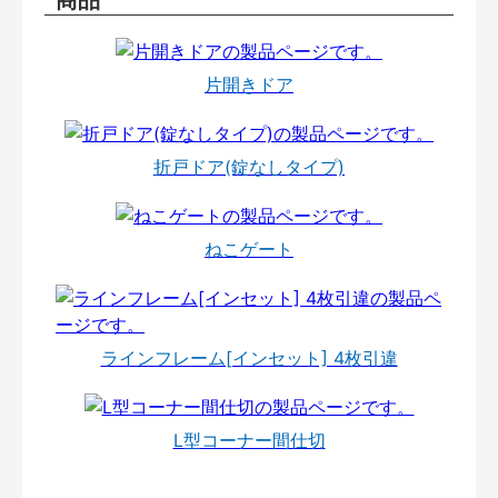
片開きドア
折戸ドア(錠なしタイプ)
ねこゲート
ラインフレーム[インセット] 4枚引違
L型コーナー間仕切