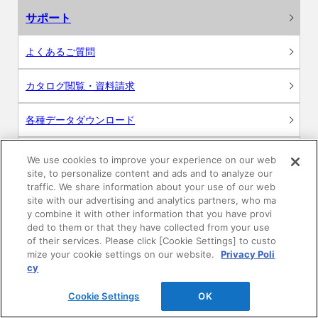
サポート
よくあるご質問
カタログ閲覧・資料請求
各種データダウンロード
WEB見積・各種シミュレーション
We use cookies to improve your experience on our web
site, to personalize content and ads and to analyze our
traffic. We share information about your use of our web
交換用部品の購入
site with our advertising and analytics partners, who ma
y combine it with other information that you have provi
修理・点検
ded to them or that they have collected from your use
of their services. Please click [Cookie Settings] to custo
mize your cookie settings on our website.
Privacy Poli
お問い合わせ
cy
ログイン
Cookie Settings
OK