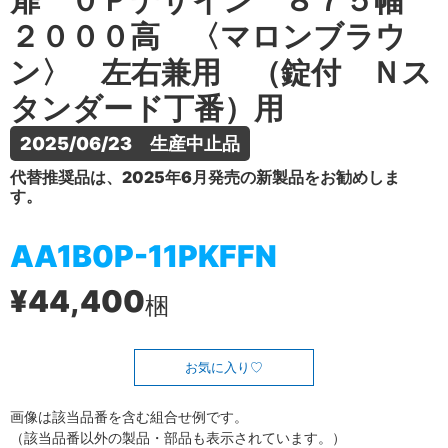
扉 ０Ｐデザイン ８７５幅
２０００高 〈マロンブラウ
ン〉 左右兼用 （錠付 Ｎス
タンダード丁番）用
2025/06/23　生産中止品
代替推奨品は、2025年6月発売の新製品をお勧めしま
す。
AA1B0P-11PKFFN
¥44,400
梱
お気に入り
画像は該当品番を含む組合せ例です。
（該当品番以外の製品・部品も表示されています。）