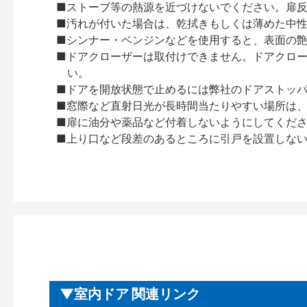
■ストーブ等の熱源を近づけないでください。扉
■汚れが付いた場合は、乾拭きもしくは薄めた中
■シンナー・ベンジンなどを使用すると、表面の
■ドアクローザーは取付けできません。ドアクローザー
い。
■ドアを開放状態で止めるには弊社のドアストッ
■窓際など直射日光が長時間当たりやすい場所は
■扉に油分や薬品など付着しないようにしてくだ
■上り口など段差のあるところに引戸を設置しな
室内ドア 関連リンク