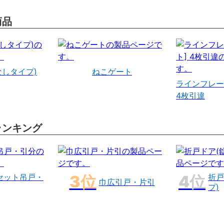
商品
なしタイプ)
ねこゲート
ラインフレー
4枚引違
ランキング
セット吊戸・
折戸
巾広引戸・片引
プ)