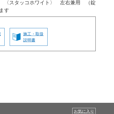
 〈スタッコホワイト〉 左右兼用 （錠
ます
認
施工・取扱
説明書
お気に入り