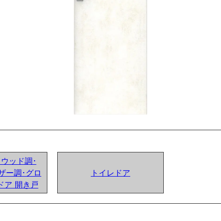
ンドウッド調･
ザー調･グロ
トイレドア
ドア 開き戸