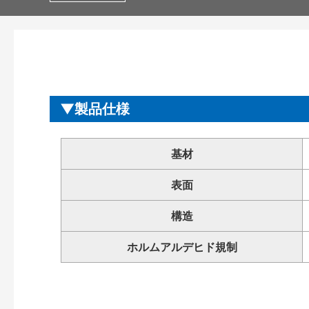
製品仕様
基材
表面
構造
ホルムアルデヒド規制