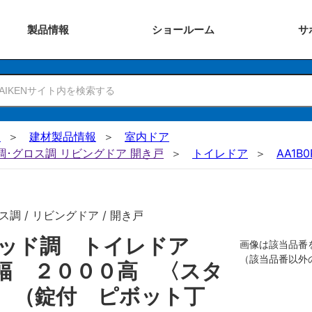
製品
情報
ショー
ルーム
サ
N
建材製品情報
室内ドア
ー調･グロス調 リビングドア 開き戸
トイレドア
AA1B0
調 / リビングドア / 開き戸
リッド調 トイレドア
画像は該当品番
（該当品番以外
幅 ２０００高 〈スタ
 （錠付 ピボット丁