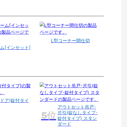
L型コーナー間仕切
ム[インセット]
ドア(錠付タイ
アウトセット吊戸･
片引(錠なしタイプ･
錠付タイプ) スタン
ダード