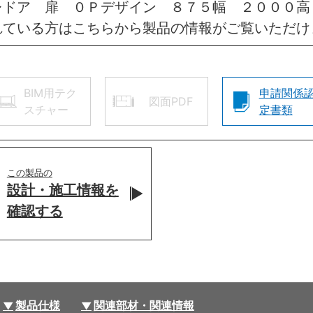
レドア 扉 ０Ｐデザイン ８７５幅 ２０００高
れている方はこちらから製品の情報がご覧いただけ
BIM用テク
申請関係
図面PDF
スチャー
定書類
この製品の
設計・施工情報を
確認する
製品仕様
関連部材・関連情報