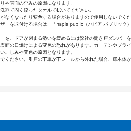
反りや表面の歪みの原因になります。
性洗剤で固く絞ったタオルで拭いてください。
艶がなくなったり変色する場合がありますので使用しないでく
を取付ける場合は、「hapia public（ハピア パブリ
パーを、ドアが閉まる勢いを緩めるには弊社の開き戸ダンパー
、表面の日焼けによる変色の恐れがあります。カーテンやブラ
さい。しみや変色の原因となります。
いでください。引戸の下車が下レールから外れた場合、扉本体