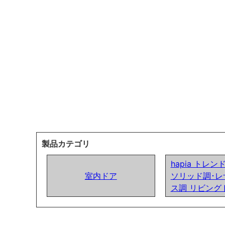
製品カテゴリ
hapia トレ
室内ドア
ソリッド調･レ
ス調 リビング