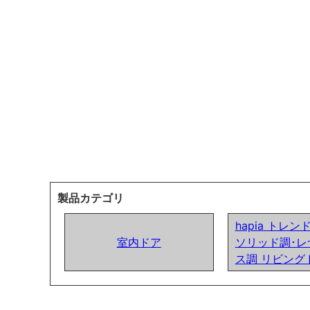
製品カテゴリ
hapia トレ
室内ドア
ソリッド調･レ
ス調 リビング