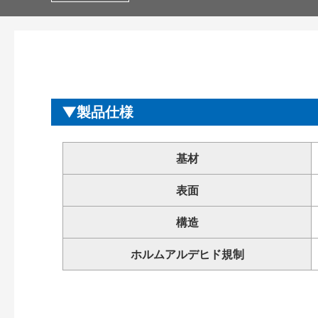
製品仕様
基材
表面
構造
ホルムアルデヒド規制