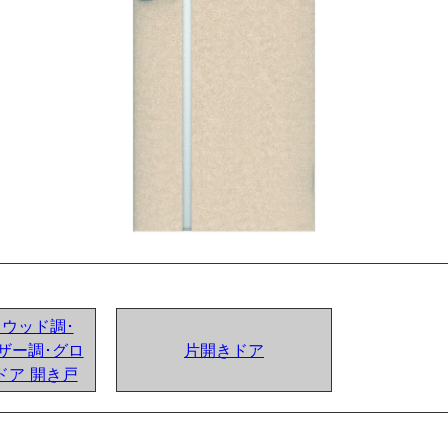
ンドウッド調･
ザー調･グロ
片開きドア
ドア 開き戸