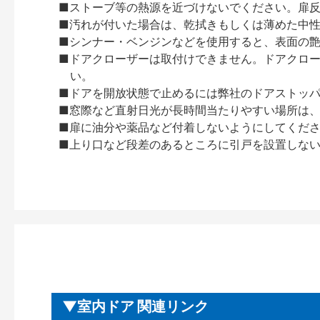
■ストーブ等の熱源を近づけないでください。扉
■汚れが付いた場合は、乾拭きもしくは薄めた中
■シンナー・ベンジンなどを使用すると、表面の
■ドアクローザーは取付けできません。ドアクローザー
い。
■ドアを開放状態で止めるには弊社のドアストッ
■窓際など直射日光が長時間当たりやすい場所は
■扉に油分や薬品など付着しないようにしてくだ
■上り口など段差のあるところに引戸を設置しな
室内ドア 関連リンク