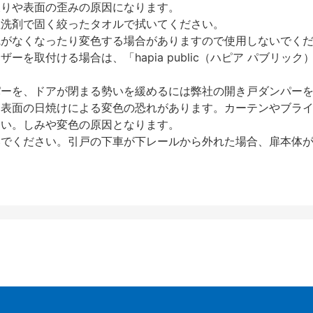
反りや表面の歪みの原因になります。
性洗剤で固く絞ったタオルで拭いてください。
艶がなくなったり変色する場合がありますので使用しないでく
を取付ける場合は、「hapia public（ハピア パブリ
パーを、ドアが閉まる勢いを緩めるには弊社の開き戸ダンパー
、表面の日焼けによる変色の恐れがあります。カーテンやブラ
さい。しみや変色の原因となります。
いでください。引戸の下車が下レールから外れた場合、扉本体