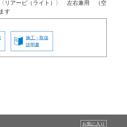
〈リアーピ（ライト）〉 左右兼用 （空
ます
認
施工・取扱
説明書
お気に入り