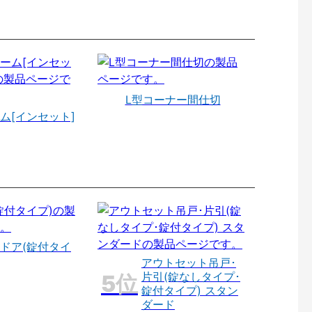
L型コーナー間仕切
ム[インセット]
ドア(錠付タイ
アウトセット吊戸･
片引(錠なしタイプ･
錠付タイプ) スタン
ダード