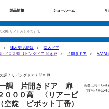
製品
情報
ショー
ルーム
サ
N
建材製品情報
室内ドア
ー調･グロス調 リビングドア 開き戸
片開きドア
AA1AL
調 / リビングドア / 開き戸
ザー調 片開きドア 扉
画像は該当品番
（該当品番以外
２０００高 〈リアーピ
（空錠 ピボット丁番）