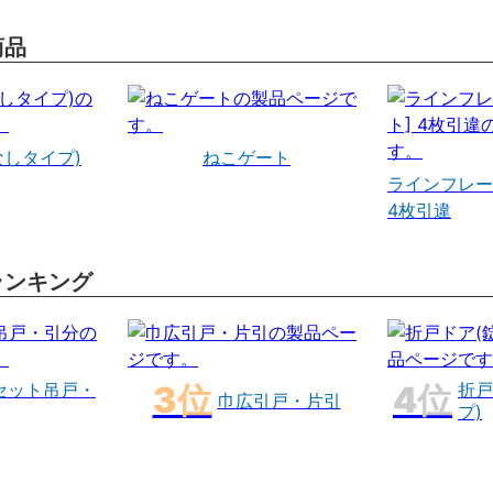
商品
なしタイプ)
ねこゲート
ラインフレー
4枚引違
ランキング
セット吊戸・
折戸
巾広引戸・片引
プ)