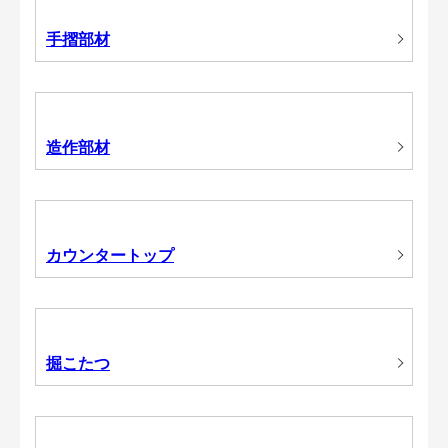
手摺部材
造作部材
カウンタートップ
掘こたつ