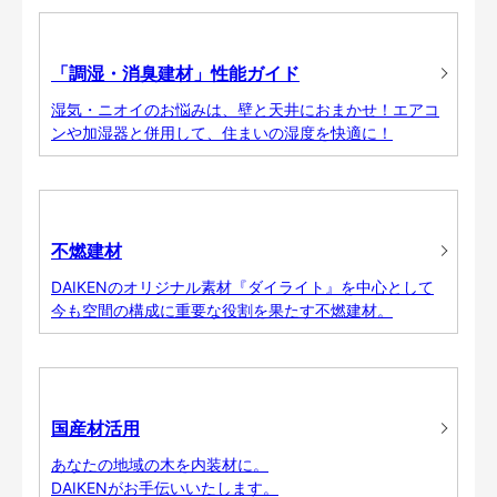
「調湿・消臭建材」性能ガイド
湿気・ニオイのお悩みは、壁と天井におまかせ！エアコ
ンや加湿器と併用して、住まいの湿度を快適に！
不燃建材
DAIKENのオリジナル素材『ダイライト』を中心として
今も空間の構成に重要な役割を果たす不燃建材。
国産材活用
あなたの地域の木を内装材に。
DAIKENがお手伝いいたします。