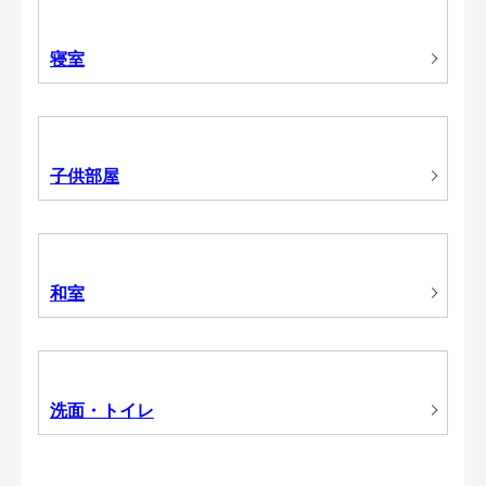
寝室
子供部屋
和室
洗面・トイレ