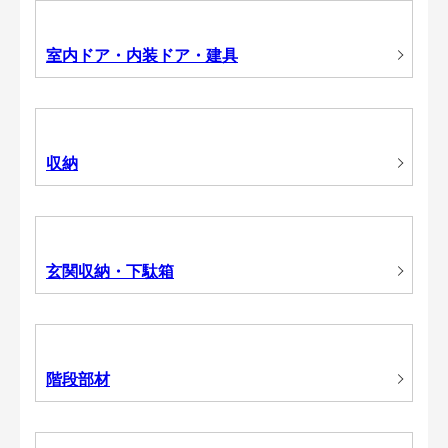
室内ドア・内装ドア・建具
収納
玄関収納・下駄箱
階段部材