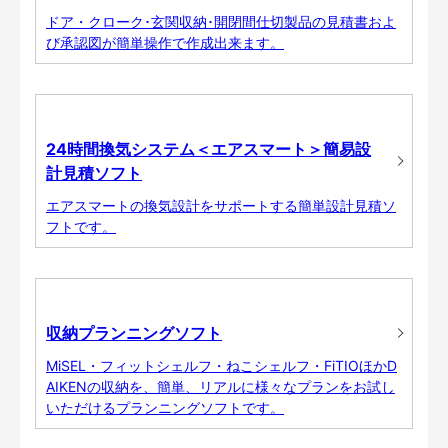
ドア・クローク･玄関収納･開閉間仕切製品の見積書およ
び承認図が簡単操作で作成出来ます。
24時間換気システム＜エアスマート＞簡易設
計見積ソフト
エアスマートの換気設計をサポートする簡単設計見積ソ
フトです。
収納プランニングソフト
MiSEL・フィットシェルフ・ねこシェルフ・FiTIOほかD
AIKENの収納を、簡単、リアルに様々なプランをお試し
いただけるプランニングソフトです。