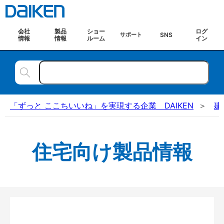
会社
製品
ショー
ログ
SNS
サポート
情報
情報
ルーム
イン
「ずっと ここちいいね」を実現する企業 DAIKEN
建
住宅向け製品情報