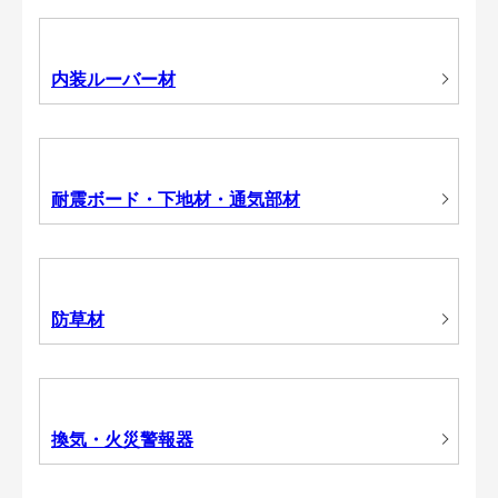
内装ルーバー材
耐震ボード・下地材・通気部材
防草材
換気・火災警報器