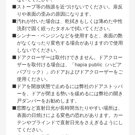
■ストーブ等の熱源を近づけないでください。扉反
りや表面の歪みの原因になります。
■汚れが付いた場合は、乾拭きもしくは薄めた中性
洗剤で固く絞ったタオルで拭いてください。
■シンナー・ベンジンなどを使用すると、表面の艶
がなくなったり変色する場合がありますので使用
しないでください。
■ドアクローザーは取付けできません。ドアクロー
ザーを取付ける場合は、「hapia public（ハピア
パブリック）」のドアおよびドアクローザーをご
使用ください。
■ドアを開放状態で止めるには弊社のドアストッパ
ーを、ドアが閉まる勢いを緩めるには弊社の開き
戸ダンパーをお勧めします。
■窓際など直射日光が長時間当たりやすい場所は、
表面の日焼けによる変色の恐れがあります。カー
テンやブラインドで直射日光をさえぎるようにし
てください。