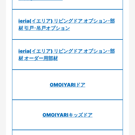
ieria(イエリア) リビングドア オプション･部
材 引戸･吊戸オプション
ieria(イエリア) リビングドア オプション･部
材 オーダー用部材
OMOIYARIドア
OMOIYARIキッズドア