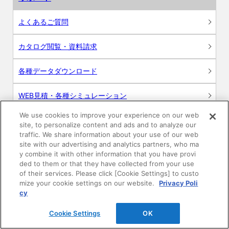
よくあるご質問
カタログ閲覧・資料請求
各種データダウンロード
WEB見積・各種シミュレーション
We use cookies to improve your experience on our web
交換用部品の購入
site, to personalize content and ads and to analyze our
traffic. We share information about your use of our web
修理・点検
site with our advertising and analytics partners, who ma
y combine it with other information that you have provi
ded to them or that they have collected from your use
お問い合わせ
of their services. Please click [Cookie Settings] to custo
mize your cookie settings on our website.
Privacy Poli
ログイン
cy
Cookie Settings
OK
建築・設計関係者様向けサイト