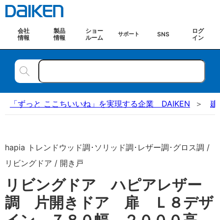
会社
製品
ショー
ログ
SNS
サポート
情報
情報
ルーム
イン
「ずっと ここちいいね」を実現する企業 DAIKEN
建
hapia トレンドウッド調･ソリッド調･レザー調･グロス調 /
リビングドア / 開き戸
リビングドア ハピアレザー
調 片開きドア 扉 Ｌ８デザ