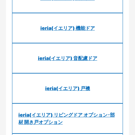
ieria(イエリア) 機能ドア
ieria(イエリア) 音配慮ドア
ieria(イエリア) 戸襖
ieria(イエリア) リビングドア オプション･部
材 開き戸オプション