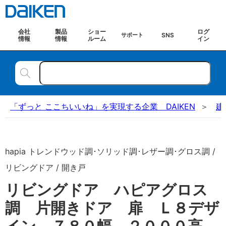
会社
製品
ショー
ログ
SNS
サポート
情報
情報
ルーム
イン
「ずっと ここちいいね」を実現する企業 DAIKEN
建
hapia トレンドウッド調･ソリッド調･レザー調･グロス調 /
リビングドア / 開き戸
リビングドア ハピアグロス
調 片開きドア 扉 Ｌ８デザ