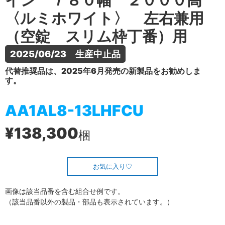
イン ７８０幅 ２０００高
〈ルミホワイト〉 左右兼用
（空錠 スリム枠丁番）用
2025/06/23　生産中止品
代替推奨品は、2025年6月発売の新製品をお勧めしま
す。
AA1AL8-13LHFCU
¥138,300
梱
お気に入り
画像は該当品番を含む組合せ例です。
（該当品番以外の製品・部品も表示されています。）