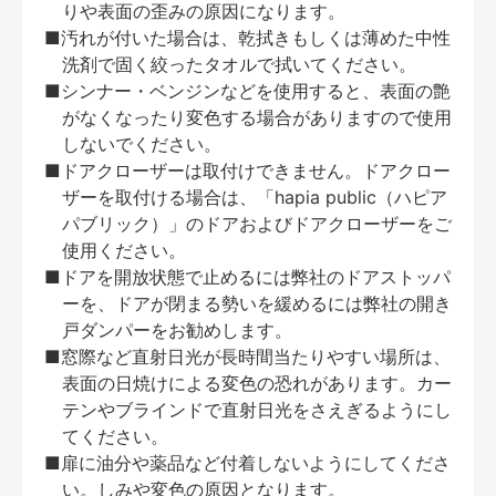
りや表面の歪みの原因になります。
■汚れが付いた場合は、乾拭きもしくは薄めた中性
洗剤で固く絞ったタオルで拭いてください。
■シンナー・ベンジンなどを使用すると、表面の艶
がなくなったり変色する場合がありますので使用
しないでください。
■ドアクローザーは取付けできません。ドアクロー
ザーを取付ける場合は、「hapia public（ハピア
パブリック）」のドアおよびドアクローザーをご
使用ください。
■ドアを開放状態で止めるには弊社のドアストッパ
ーを、ドアが閉まる勢いを緩めるには弊社の開き
戸ダンパーをお勧めします。
■窓際など直射日光が長時間当たりやすい場所は、
表面の日焼けによる変色の恐れがあります。カー
テンやブラインドで直射日光をさえぎるようにし
てください。
■扉に油分や薬品など付着しないようにしてくださ
い。しみや変色の原因となります。