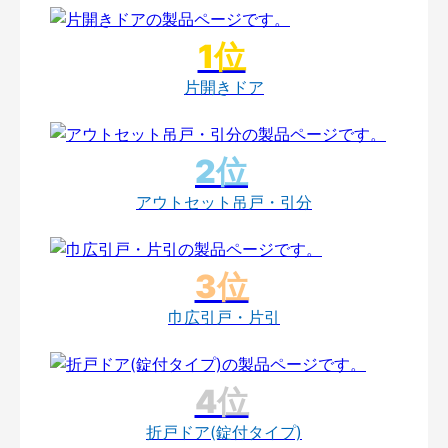
片開きドア
アウトセット吊戸・引分
巾広引戸・片引
折戸ドア(錠付タイプ)