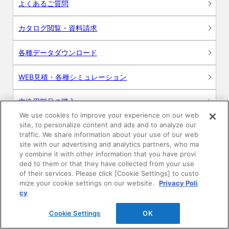
よくあるご質問
カタログ閲覧・資料請求
各種データダウンロード
WEB見積・各種シミュレーション
交換用部品の購入
We use cookies to improve your experience on our web
site, to personalize content and ads and to analyze our
修理・点検
traffic. We share information about your use of our web
site with our advertising and analytics partners, who ma
お問い合わせ
y combine it with other information that you have provi
ded to them or that they have collected from your use
ログイン
of their services. Please click [Cookie Settings] to custo
mize your cookie settings on our website.
Privacy Poli
cy
建築・設計関係者様向けサイト
Cookie Settings
OK
ユーザー登録サービス