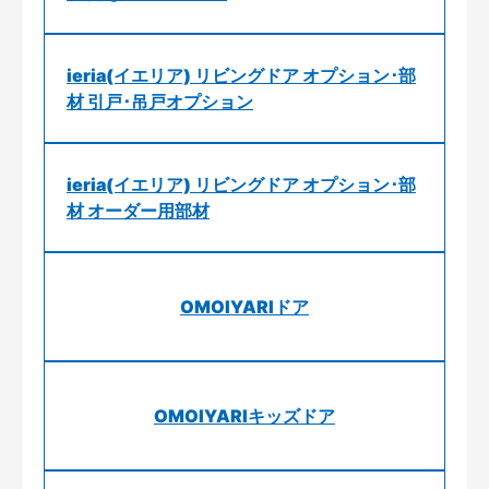
ieria(イエリア) リビングドア オプション･部
材 引戸･吊戸オプション
ieria(イエリア) リビングドア オプション･部
材 オーダー用部材
OMOIYARIドア
OMOIYARIキッズドア