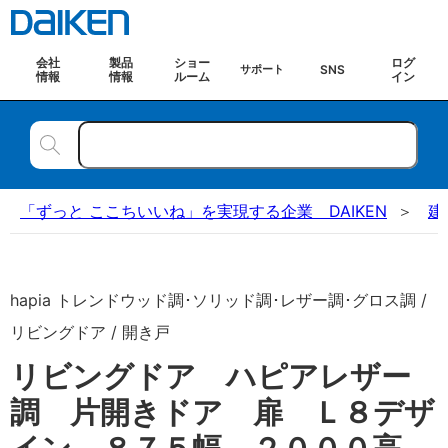
会社
製品
ショー
ログ
SNS
サポート
情報
情報
ルーム
イン
「ずっと ここちいいね」を実現する企業 DAIKEN
建
hapia トレンドウッド調･ソリッド調･レザー調･グロス調 /
リビングドア / 開き戸
リビングドア ハピアレザー
調 片開きドア 扉 Ｌ８デザ