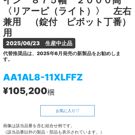
イン ８７５幅 ２０００高
〈リアーピ（ライト）〉 左右
兼用 （錠付 ピボット丁番）
用
2025/06/23　生産中止品
代替推奨品は、2025年6月発売の新製品をお勧めしま
す。
AA1AL8-11XLFFZ
¥105,200
梱
お気に入り
画像は該当品番を含む組合せ例です。
（該当品番以外の製品・部品も表示されています。）