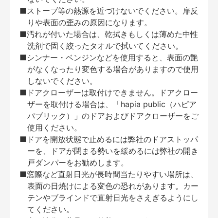
■ストーブ等の熱源を近づけないでください。扉反
りや表面の歪みの原因になります。
■汚れが付いた場合は、乾拭きもしくは薄めた中性
洗剤で固く絞ったタオルで拭いてください。
■シンナー・ベンジンなどを使用すると、表面の艶
がなくなったり変色する場合がありますので使用
しないでください。
■ドアクローザーは取付けできません。ドアクロー
ザーを取付ける場合は、「hapia public（ハピア
パブリック）」のドアおよびドアクローザーをご
使用ください。
■ドアを開放状態で止めるには弊社のドアストッパ
ーを、ドアが閉まる勢いを緩めるには弊社の開き
戸ダンパーをお勧めします。
■窓際など直射日光が長時間当たりやすい場所は、
表面の日焼けによる変色の恐れがあります。カー
テンやブラインドで直射日光をさえぎるようにし
てください。