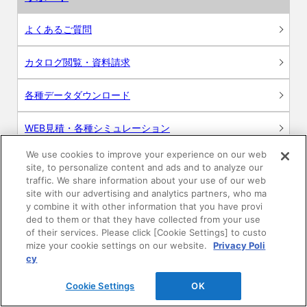
よくあるご質問
カタログ閲覧・資料請求
各種データダウンロード
WEB見積・各種シミュレーション
We use cookies to improve your experience on our web
交換用部品の購入
site, to personalize content and ads and to analyze our
traffic. We share information about your use of our web
修理・点検
site with our advertising and analytics partners, who ma
y combine it with other information that you have provi
ded to them or that they have collected from your use
お問い合わせ
of their services. Please click [Cookie Settings] to custo
mize your cookie settings on our website.
Privacy Poli
ログイン
cy
Cookie Settings
OK
建築・設計関係者様向けサイト