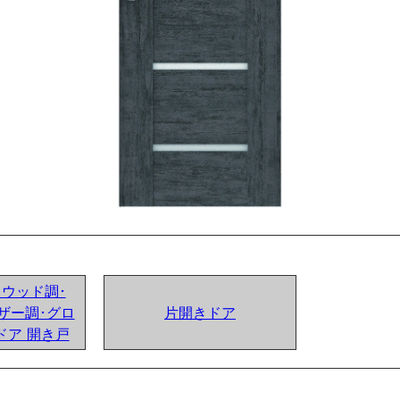
ンドウッド調･
ザー調･グロ
片開きドア
ドア 開き戸