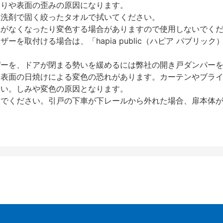
反りや表面の歪みの原因になります。
性洗剤で固く絞ったタオルで拭いてください。
艶がなくなったり変色する場合がありますので使用しないでく
を取付ける場合は、「hapia public（ハピア パブリ
パーを、ドアが閉まる勢いを緩めるには弊社の開き戸ダンパー
、表面の日焼けによる変色の恐れがあります。カーテンやブラ
さい。しみや変色の原因となります。
いでください。引戸の下車が下レールから外れた場合、扉本体