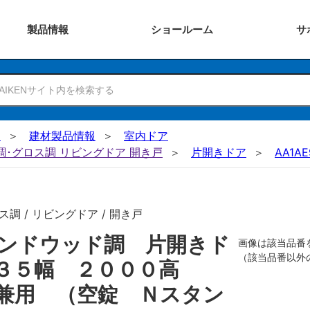
製品
情報
ショー
ルーム
サ
N
建材製品情報
室内ドア
ー調･グロス調 リビングドア 開き戸
片開きドア
AA1AE
調 / リビングドア / 開き戸
ンドウッド調 片開きド
画像は該当品番
（該当品番以外
７３５幅 ２０００高
兼用 （空錠 Ｎスタン