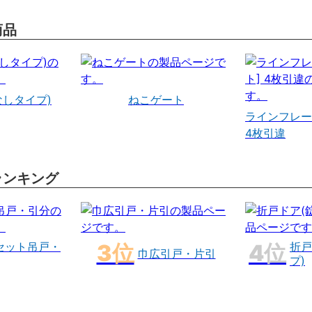
商品
なしタイプ)
ねこゲート
ラインフレー
4枚引違
ランキング
セット吊戸・
折戸
巾広引戸・片引
プ)