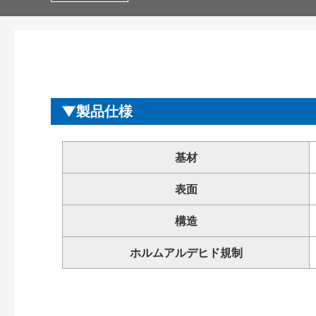
製品仕様
基材
表面
構造
ホルムアルデヒド規制