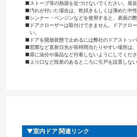
■ストーブ等の熱源を近づけないでください。扉
■汚れが付いた場合は、乾拭きもしくは薄めた中
■シンナー・ベンジンなどを使用すると、表面の
■ドアクローザーは取付けできません。ドアクローザー
い。
■ドアを開放状態で止めるには弊社のドアストッ
■窓際など直射日光が長時間当たりやすい場所は
■扉に油分や薬品など付着しないようにしてくだ
■上り口など段差のあるところに引戸を設置しな
室内ドア 関連リンク