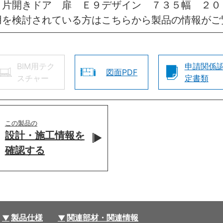
 片開きドア 扉 Ｅ９デザイン ７３５幅 ２
用を検討されている方はこちらから製品の情報がご
BIM用テク
申請関係
図面PDF
スチャー
定書類
この製品の
設計・施工情報を
確認する
製品仕様
関連部材・関連情報