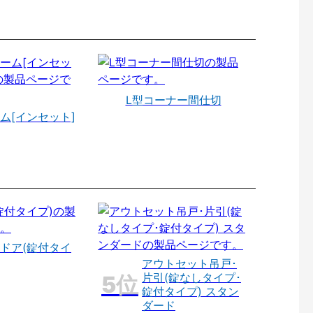
L型コーナー間仕切
ム[インセット]
ドア(錠付タイ
アウトセット吊戸･
片引(錠なしタイプ･
錠付タイプ) スタン
ダード