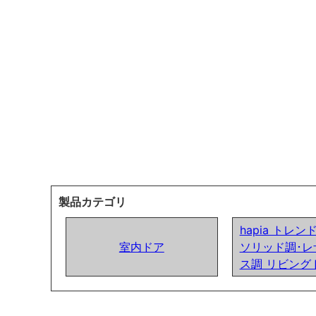
製品カテゴリ
hapia トレ
室内ドア
ソリッド調･レ
ス調 リビング