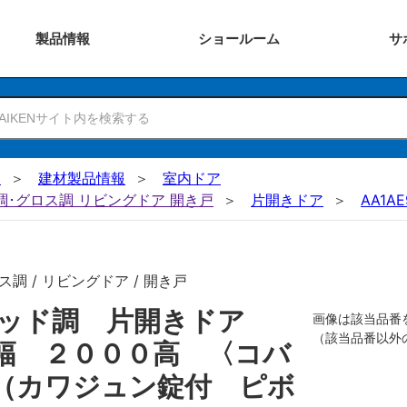
製品
情報
ショー
ルーム
サ
N
建材製品情報
室内ドア
ー調･グロス調 リビングドア 開き戸
片開きドア
AA1AE
調 / リビングドア / 開き戸
リッド調 片開きドア
画像は該当品番
（該当品番以外
幅 ２０００高 〈コバ
（カワジュン錠付 ピボ