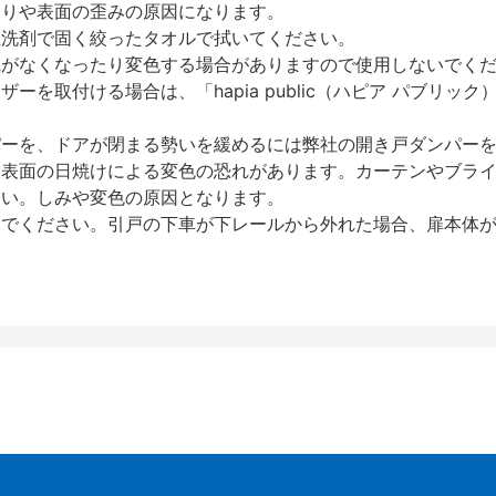
反りや表面の歪みの原因になります。
性洗剤で固く絞ったタオルで拭いてください。
艶がなくなったり変色する場合がありますので使用しないでく
を取付ける場合は、「hapia public（ハピア パブリ
パーを、ドアが閉まる勢いを緩めるには弊社の開き戸ダンパー
、表面の日焼けによる変色の恐れがあります。カーテンやブラ
さい。しみや変色の原因となります。
いでください。引戸の下車が下レールから外れた場合、扉本体