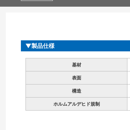
製品仕様
基材
表面
構造
ホルムアルデヒド規制