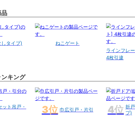
商品
なしタイプ)
ねこゲート
ラインフレー
4枚引違
ランキング
セット吊戸・
折戸
巾広引戸・片引
プ)