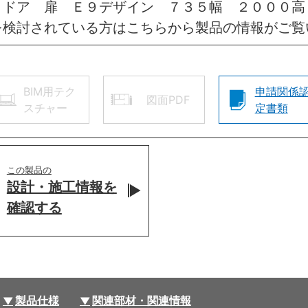
きドア 扉 Ｅ９デザイン ７３５幅 ２０００高
を検討されている方はこちらから製品の情報がご覧
BIM用テク
申請関係
図面PDF
スチャー
定書類
この製品の
設計・施工情報を
確認する
製品仕様
関連部材・関連情報