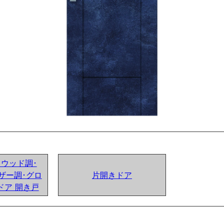
ンドウッド調･
ザー調･グロ
片開きドア
ドア 開き戸