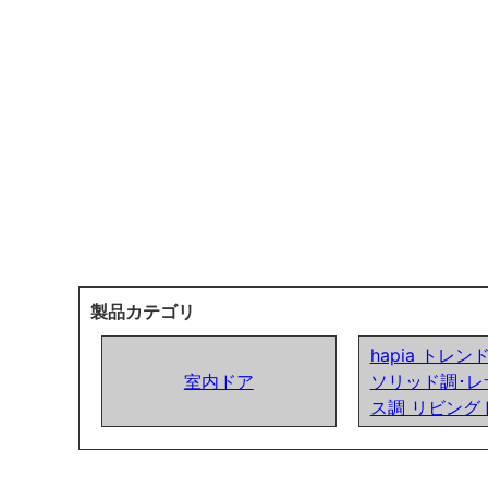
製品カテゴリ
hapia トレ
室内ドア
ソリッド調･レ
ス調 リビング