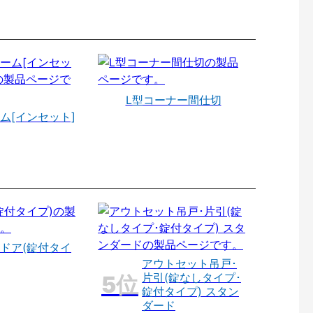
L型コーナー間仕切
ム[インセット]
ドア(錠付タイ
アウトセット吊戸･
片引(錠なしタイプ･
錠付タイプ) スタン
ダード