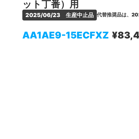
ット丁番）用
代替推奨品は、20
2025/06/23　生産中止品
AA1AE9-15ECFXZ
¥83,