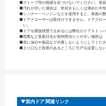
■ストーブ等の熱源を近づけないでください。扉
■汚れが付いた場合は、乾拭きもしくは薄めた中
■シンナー・ベンジンなどを使用すると、表面の
■ドアクローザーは取付けできません。ドアクローザー
い。
■ドアを開放状態で止めるには弊社のドアストッ
■窓際など直射日光が長時間当たりやすい場所は
■扉に油分や薬品など付着しないようにしてくだ
■上り口など段差のあるところに引戸を設置しな
室内ドア 関連リンク