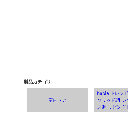
製品カテゴリ
hapia トレ
室内ドア
ソリッド調･レ
ス調 リビング