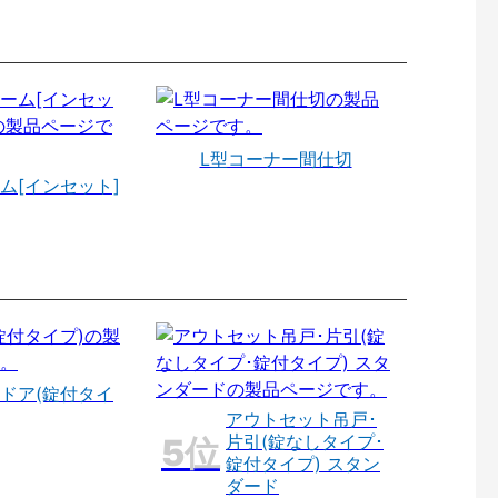
L型コーナー間仕切
ム[インセット]
ドア(錠付タイ
アウトセット吊戸･
片引(錠なしタイプ･
錠付タイプ) スタン
ダード