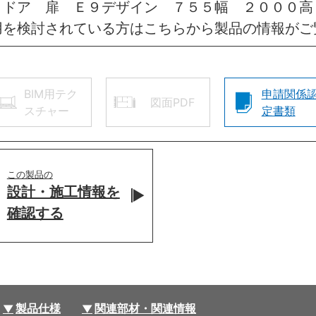
きドア 扉 Ｅ９デザイン ７５５幅 ２０００
用を検討されている方はこちらから製品の情報がご
BIM用テク
申請関係
図面PDF
スチャー
定書類
この製品の
設計・施工情報を
確認する
製品仕様
関連部材・関連情報