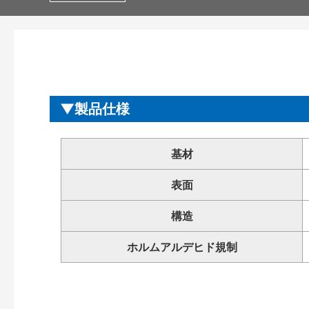
製品仕様
基材
表面
構造
ホルムアルデヒド規制