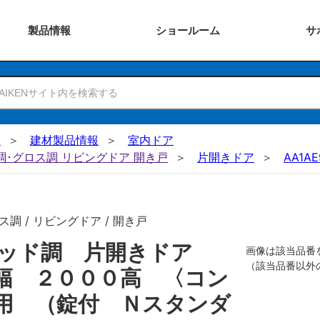
製品
情報
ショー
ルーム
サ
N
建材製品情報
室内ドア
ー調･グロス調 リビングドア 開き戸
片開きドア
AA1AE
調 / リビングドア / 開き戸
リッド調 片開きドア
画像は該当品番
（該当品番以外
幅 ２０００高 〈コン
用 （錠付 Ｎスタンダ