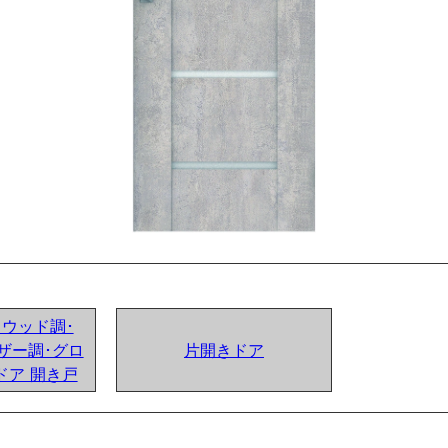
ンドウッド調･
ザー調･グロ
片開きドア
ドア 開き戸