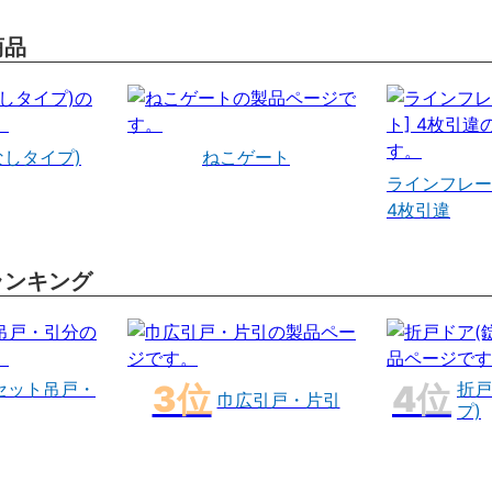
商品
なしタイプ)
ねこゲート
ラインフレー
4枚引違
ランキング
セット吊戸・
折戸
巾広引戸・片引
プ)