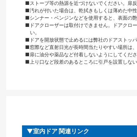
■ストーブ等の熱源を近づけないでください。扉
■汚れが付いた場合は、乾拭きもしくは薄めた中
■シンナー・ベンジンなどを使用すると、表面の
■ドアクローザーは取付けできません。ドアクローザー
い。
■ドアを開放状態で止めるには弊社のドアストッ
■窓際など直射日光が長時間当たりやすい場所は
■扉に油分や薬品など付着しないようにしてくだ
■上り口など段差のあるところに引戸を設置しな
室内ドア 関連リンク