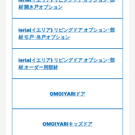
材 開き戸オプション
ieria(イエリア) リビングドア オプション･部
材 引戸･吊戸オプション
ieria(イエリア) リビングドア オプション･部
材 オーダー用部材
OMOIYARIドア
OMOIYARIキッズドア