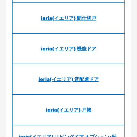
ieria(イエリア) 間仕切戸
ieria(イエリア) 機能ドア
ieria(イエリア) 音配慮ドア
ieria(イエリア) 戸襖
ieria(イエリア) リビングドア オプション･部