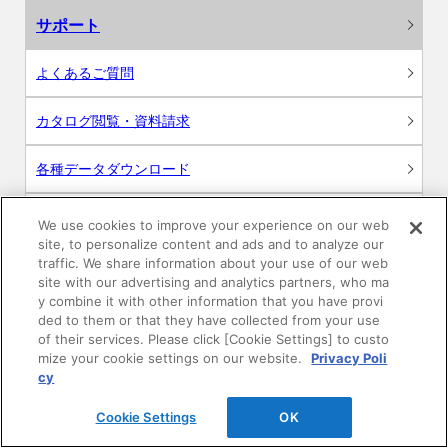
サポート
よくあるご質問
カタログ閲覧・資料請求
各種データダウンロード
WEB見積・各種シミュレーション
We use cookies to improve your experience on our web
site, to personalize content and ads and to analyze our
traffic. We share information about your use of our web
交換用部品の購入
site with our advertising and analytics partners, who ma
y combine it with other information that you have provi
修理・点検
ded to them or that they have collected from your use
of their services. Please click [Cookie Settings] to custo
mize your cookie settings on our website.
Privacy Poli
お問い合わせ
cy
ログイン
Cookie Settings
OK