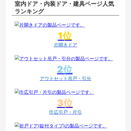
室内ドア・内装ドア・建具ページ人気
ランキング
片開きドア
アウトセット吊戸・引分
巾広引戸・片引