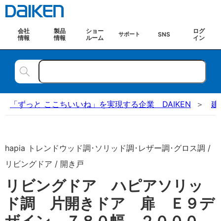
会社
製品
ショー
ログ
SNS
サポート
情報
情報
ルーム
イン
「ずっと ここちいいね」を実現する企業 DAIKEN
建
hapia トレンドウッド調･ソリッド調･レザー調･グロス調 /
リビングドア / 開き戸
リビングドア ハピアソリッ
ド調 片開きドア 扉 Ｅ９デ