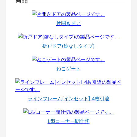
片開きドア
折戸ドア(錠なしタイプ)
ねこゲート
ラインフレーム[インセット] 4枚引違
L型コーナー間仕切