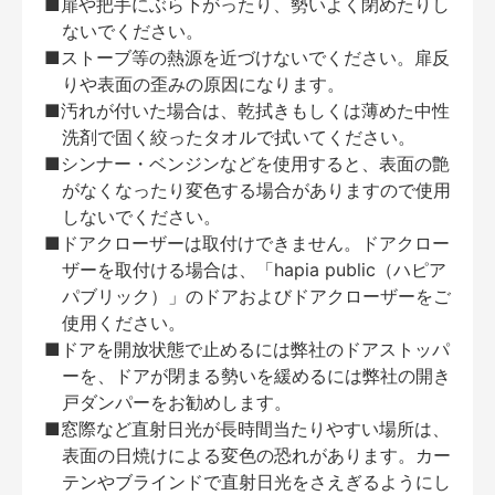
■扉や把手にぶら下がったり、勢いよく閉めたりし
ないでください。
■ストーブ等の熱源を近づけないでください。扉反
りや表面の歪みの原因になります。
■汚れが付いた場合は、乾拭きもしくは薄めた中性
洗剤で固く絞ったタオルで拭いてください。
■シンナー・ベンジンなどを使用すると、表面の艶
がなくなったり変色する場合がありますので使用
しないでください。
■ドアクローザーは取付けできません。ドアクロー
ザーを取付ける場合は、「hapia public（ハピア
パブリック）」のドアおよびドアクローザーをご
使用ください。
■ドアを開放状態で止めるには弊社のドアストッパ
ーを、ドアが閉まる勢いを緩めるには弊社の開き
戸ダンパーをお勧めします。
■窓際など直射日光が長時間当たりやすい場所は、
表面の日焼けによる変色の恐れがあります。カー
テンやブラインドで直射日光をさえぎるようにし