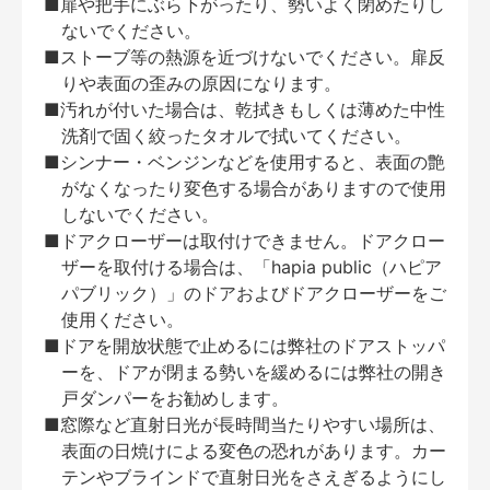
■扉や把手にぶら下がったり、勢いよく閉めたりし
ないでください。
■ストーブ等の熱源を近づけないでください。扉反
りや表面の歪みの原因になります。
■汚れが付いた場合は、乾拭きもしくは薄めた中性
洗剤で固く絞ったタオルで拭いてください。
■シンナー・ベンジンなどを使用すると、表面の艶
がなくなったり変色する場合がありますので使用
しないでください。
■ドアクローザーは取付けできません。ドアクロー
ザーを取付ける場合は、「hapia public（ハピア
パブリック）」のドアおよびドアクローザーをご
使用ください。
■ドアを開放状態で止めるには弊社のドアストッパ
ーを、ドアが閉まる勢いを緩めるには弊社の開き
戸ダンパーをお勧めします。
■窓際など直射日光が長時間当たりやすい場所は、
表面の日焼けによる変色の恐れがあります。カー
テンやブラインドで直射日光をさえぎるようにし