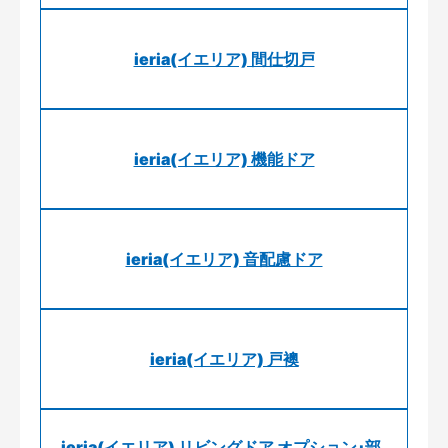
ieria(イエリア) 間仕切戸
ieria(イエリア) 機能ドア
ieria(イエリア) 音配慮ドア
ieria(イエリア) 戸襖
ieria(イエリア) リビングドア オプション･部