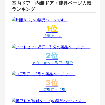
室内ドア・内装ドア・建具ページ人気
ランキング
片開きドア
アウトセット吊戸・引分
巾広引戸・片引