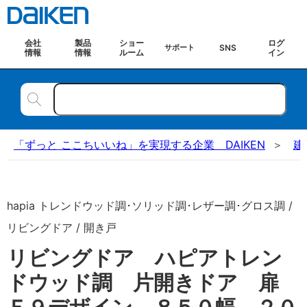
会社
製品
ショー
ログ
SNS
サポート
情報
情報
ルーム
イン
「ずっと ここちいいね」を実現する企業 DAIKEN
建
hapia トレンドウッド調･ソリッド調･レザー調･グロス調 /
リビングドア / 開き戸
リビングドア ハピアトレン
ドウッド調 片開きドア 扉