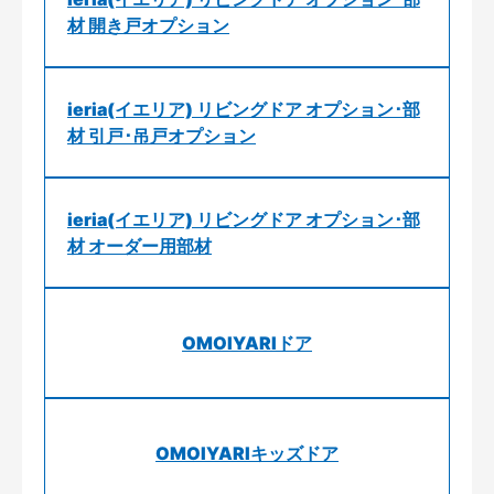
材 開き戸オプション
ieria(イエリア) リビングドア オプション･部
材 引戸･吊戸オプション
ieria(イエリア) リビングドア オプション･部
材 オーダー用部材
OMOIYARIドア
OMOIYARIキッズドア