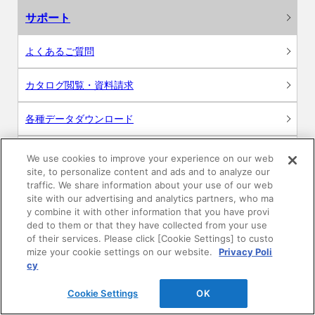
サポート
よくあるご質問
カタログ閲覧・資料請求
各種データダウンロード
WEB見積・各種シミュレーション
We use cookies to improve your experience on our web
site, to personalize content and ads and to analyze our
traffic. We share information about your use of our web
交換用部品の購入
site with our advertising and analytics partners, who ma
y combine it with other information that you have provi
修理・点検
ded to them or that they have collected from your use
of their services. Please click [Cookie Settings] to custo
mize your cookie settings on our website.
Privacy Poli
お問い合わせ
cy
ログイン
Cookie Settings
OK