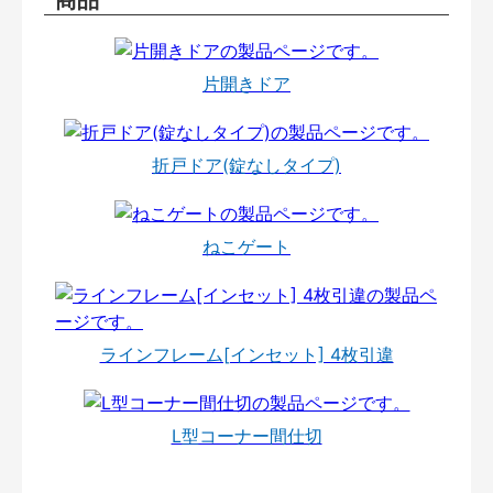
片開きドア
折戸ドア(錠なしタイプ)
ねこゲート
ラインフレーム[インセット] 4枚引違
L型コーナー間仕切