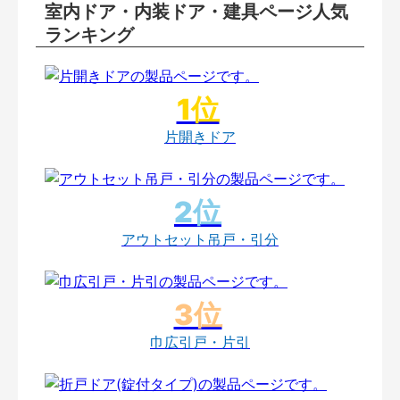
室内ドア・内装ドア・建具ページ人気
ランキング
片開きドア
アウトセット吊戸・引分
巾広引戸・片引