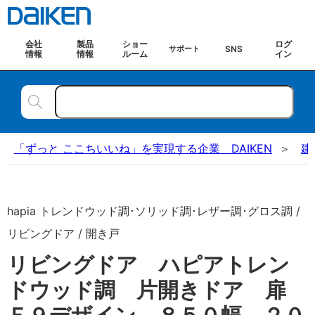
会社
製品
ショー
ログ
SNS
サポート
情報
情報
ルーム
イン
「ずっと ここちいいね」を実現する企業 DAIKEN
建
hapia トレンドウッド調･ソリッド調･レザー調･グロス調 /
リビングドア / 開き戸
リビングドア ハピアトレン
ドウッド調 片開きドア 扉