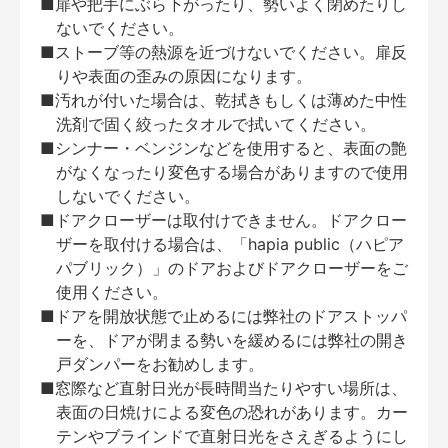
■扉や把手にぶら下がったり、勢いよく閉めたりし
ないでください。
■ストーブ等の熱源を近づけないでください。扉反
りや表面の歪みの原因になります。
■汚れが付いた場合は、乾拭きもしくは薄めた中性
洗剤で固く絞ったタオルで拭いてください。
■シンナー・ベンジンなどを使用すると、表面の艶
がなくなったり変色する場合がありますので使用
しないでください。
■ドアクローザーは取付けできません。ドアクロー
ザーを取付ける場合は、「hapia public（ハピア
パブリック）」のドアおよびドアクローザーをご
使用ください。
■ドアを開放状態で止めるには弊社のドアストッパ
ーを、ドアが閉まる勢いを緩めるには弊社の開き
戸ダンパーをお勧めします。
■窓際など直射日光が長時間当たりやすい場所は、
表面の日焼けによる変色の恐れがあります。カー
テンやブラインドで直射日光をさえぎるようにし