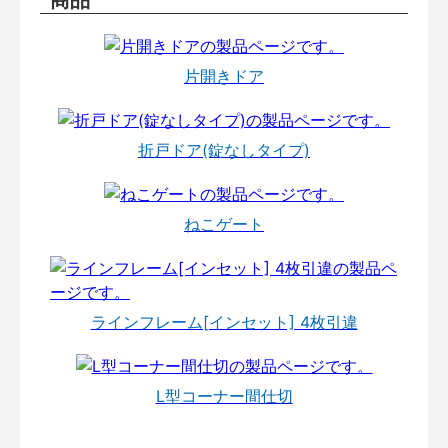
片開きドア
折戸ドア(錠なしタイプ)
ねこゲート
ラインフレーム[インセット] 4枚引違
L型コーナー間仕切