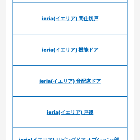
ieria(イエリア) 間仕切戸
ieria(イエリア) 機能ドア
ieria(イエリア) 音配慮ドア
ieria(イエリア) 戸襖
ieria(イエリア) リビングドア オプション･部