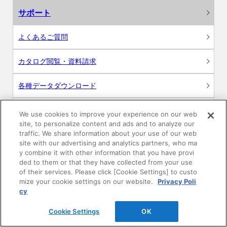
サポート
よくあるご質問
カタログ閲覧・資料請求
各種データダウンロード
WEB見積・各種シミュレーション
We use cookies to improve your experience on our web
site, to personalize content and ads and to analyze our
traffic. We share information about your use of our web
交換用部品の購入
site with our advertising and analytics partners, who ma
y combine it with other information that you have provi
修理・点検
ded to them or that they have collected from your use
of their services. Please click [Cookie Settings] to custo
mize your cookie settings on our website.
Privacy Poli
お問い合わせ
cy
ログイン
Cookie Settings
OK