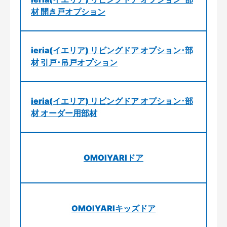
材 開き戸オプション
ieria(イエリア) リビングドア オプション･部
材 引戸･吊戸オプション
ieria(イエリア) リビングドア オプション･部
材 オーダー用部材
OMOIYARIドア
OMOIYARIキッズドア