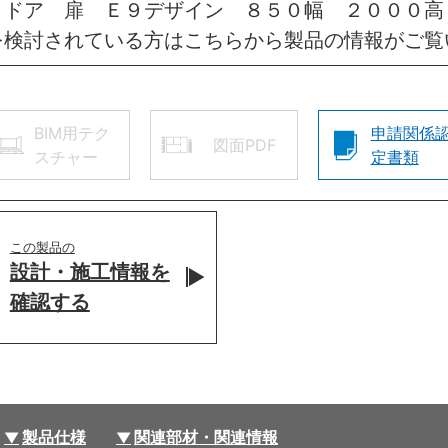
きドア 扉 Ｅ９デザイン ８５０幅 ２０００高
を検討されている方はこちらから製品の情報がご覧
BIM用テク
申請関係
図面PDF
スチャー
定書類
この製品の
設計・施工情報を
確認する
製品仕様
関連部材・関連情報