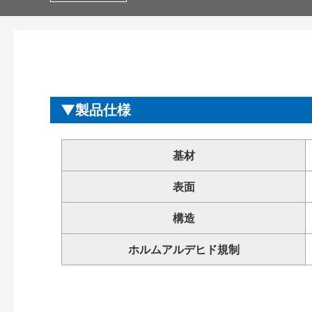
製品仕様
基材
表面
構造
ホルムアルデヒド規制