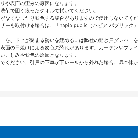
反りや表面の歪みの原因になります。
性洗剤で固く絞ったタオルで拭いてください。
艶がなくなったり変色する場合がありますので使用しないでく
を取付ける場合は、「hapia public（ハピア パブリ
パーを、ドアが閉まる勢いを緩めるには弊社の開き戸ダンパー
、表面の日焼けによる変色の恐れがあります。カーテンやブラ
さい。しみや変色の原因となります。
いでください。引戸の下車が下レールから外れた場合、扉本体