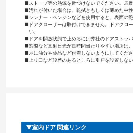
■ストーブ等の熱源を近づけないでください。扉
■汚れが付いた場合は、乾拭きもしくは薄めた中
■シンナー・ベンジンなどを使用すると、表面の
■ドアクローザーは取付けできません。ドアクローザー
い。
■ドアを開放状態で止めるには弊社のドアストッ
■窓際など直射日光が長時間当たりやすい場所は
■扉に油分や薬品など付着しないようにしてくだ
■上り口など段差のあるところに引戸を設置しな
室内ドア 関連リンク