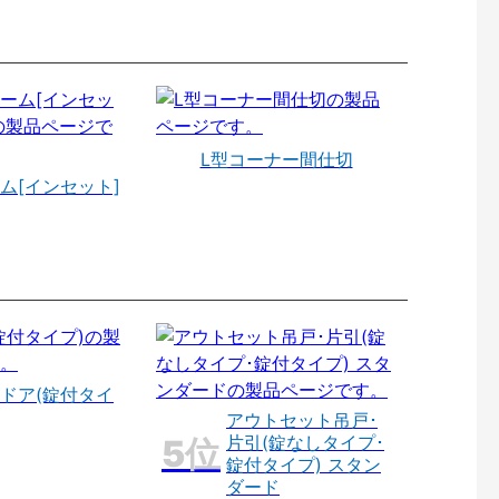
L型コーナー間仕切
ム[インセット]
ドア(錠付タイ
アウトセット吊戸･
片引(錠なしタイプ･
錠付タイプ) スタン
ダード