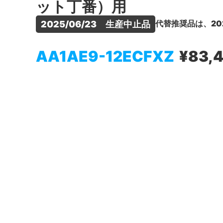
ット丁番）用
代替推奨品は、20
2025/06/23　生産中止品
AA1AE9-12ECFXZ
¥83,