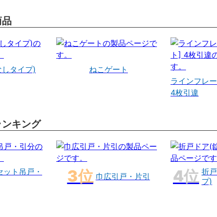
商品
なしタイプ)
ねこゲート
ラインフレー
4枚引違
ランキング
セット吊戸・
折戸
巾広引戸・片引
プ)