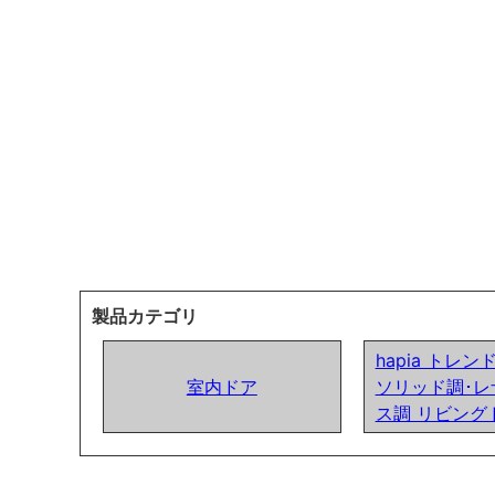
製品カテゴリ
hapia トレ
室内ドア
ソリッド調･レ
ス調 リビング