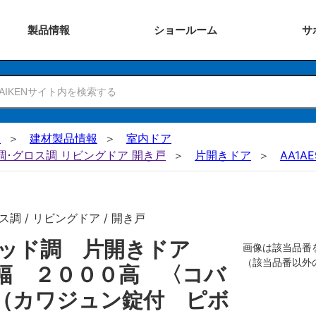
製品
情報
ショー
ルーム
サ
N
建材製品情報
室内ドア
ー調･グロス調 リビングドア 開き戸
片開きドア
AA1AE
調 / リビングドア / 開き戸
リッド調 片開きドア
画像は該当品番
（該当品番以外
幅 ２０００高 〈コバ
（カワジュン錠付 ピボ