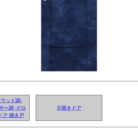
ンドウッド調･
ザー調･グロ
片開きドア
ドア 開き戸