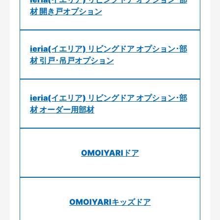
材 開き戸オプション
ieria(イエリア) リビングドア オプション･部
材 引戸･吊戸オプション
ieria(イエリア) リビングドア オプション･部
材 オーダー用部材
OMOIYARIドア
OMOIYARIキッズドア