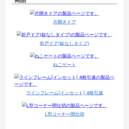
片開きドア
折戸ドア(錠なしタイプ)
ねこゲート
ラインフレーム[インセット] 4枚引違
L型コーナー間仕切