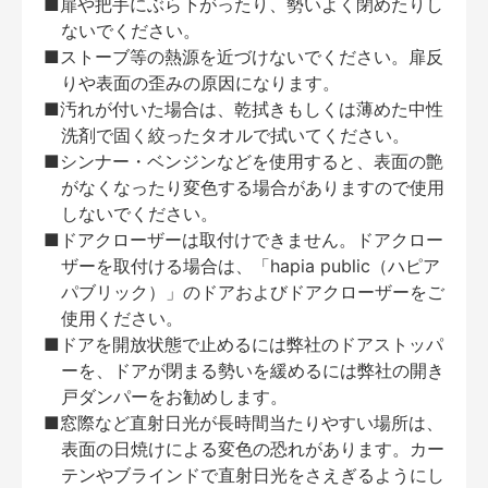
■扉や把手にぶら下がったり、勢いよく閉めたりし
ないでください。
■ストーブ等の熱源を近づけないでください。扉反
りや表面の歪みの原因になります。
■汚れが付いた場合は、乾拭きもしくは薄めた中性
洗剤で固く絞ったタオルで拭いてください。
■シンナー・ベンジンなどを使用すると、表面の艶
がなくなったり変色する場合がありますので使用
しないでください。
■ドアクローザーは取付けできません。ドアクロー
ザーを取付ける場合は、「hapia public（ハピア
パブリック）」のドアおよびドアクローザーをご
使用ください。
■ドアを開放状態で止めるには弊社のドアストッパ
ーを、ドアが閉まる勢いを緩めるには弊社の開き
戸ダンパーをお勧めします。
■窓際など直射日光が長時間当たりやすい場所は、
表面の日焼けによる変色の恐れがあります。カー
テンやブラインドで直射日光をさえぎるようにし