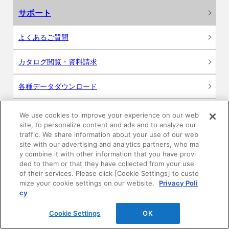
サポート
よくあるご質問
カタログ閲覧・資料請求
各種データダウンロード
WEB見積・各種シミュレーション
We use cookies to improve your experience on our web
site, to personalize content and ads and to analyze our
traffic. We share information about your use of our web
交換用部品の購入
site with our advertising and analytics partners, who ma
y combine it with other information that you have provi
修理・点検
ded to them or that they have collected from your use
of their services. Please click [Cookie Settings] to custo
mize your cookie settings on our website.
Privacy Poli
お問い合わせ
cy
ログイン
Cookie Settings
OK