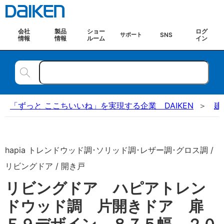
会社
製品
ショー
ログ
SNS
サポート
情報
情報
ルーム
イン
「ずっと ここちいいね」を実現する企業 DAIKEN
建
hapia トレンドウッド調･ソリッド調･レザー調･グロス調 /
リビングドア / 開き戸
リビングドア ハピアトレン
ドウッド調 片開きドア 扉