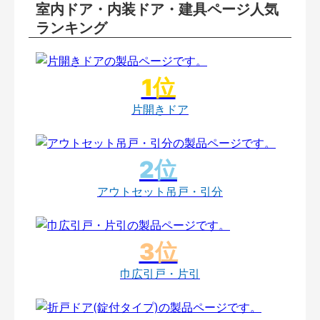
室内ドア・内装ドア・建具ページ人気
ランキング
片開きドア
アウトセット吊戸・引分
巾広引戸・片引