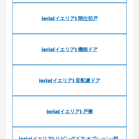
ieria(イエリア) 間仕切戸
ieria(イエリア) 機能ドア
ieria(イエリア) 音配慮ドア
ieria(イエリア) 戸襖
ieria(イエリア) リビングドア オプション･部