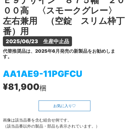
Ｅ９デザイン ８７５幅 ２０
００高 〈スモークグレー〉
左右兼用 （空錠 スリム枠丁
番）用
2025/06/23　生産中止品
代替推奨品は、2025年6月発売の新製品をお勧めしま
す。
AA1AE9-11PGFCU
¥81,900
梱
お気に入り
画像は該当品番を含む組合せ例です。
（該当品番以外の製品・部品も表示されています。）