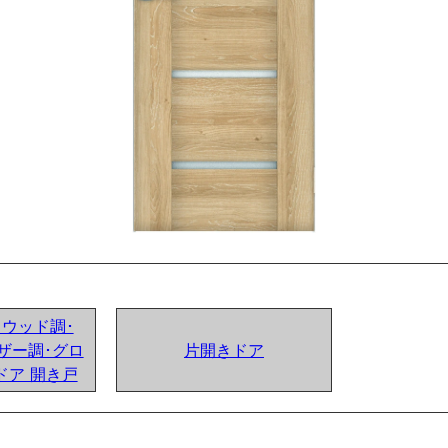
ンドウッド調･
ザー調･グロ
片開きドア
ドア 開き戸