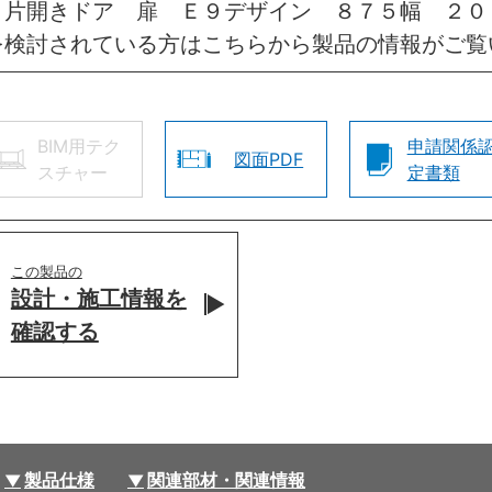
 片開きドア 扉 Ｅ９デザイン ８７５幅 ２０
を検討されている方はこちらから製品の情報がご覧
BIM用テク
申請関係
図面PDF
スチャー
定書類
この製品の
設計・施工情報を
確認する
製品仕様
関連部材・関連情報