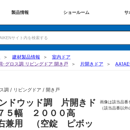
製品
情報
ショー
ルーム
サ
N
建材製品情報
室内ドア
ー調･グロス調 リビングドア 開き戸
片開きドア
AA1AE
調 / リビングドア / 開き戸
ンドウッド調 片開きド
画像は該当品番
（該当品番以外
８７５幅 ２０００高
右兼用 （空錠 ピボッ