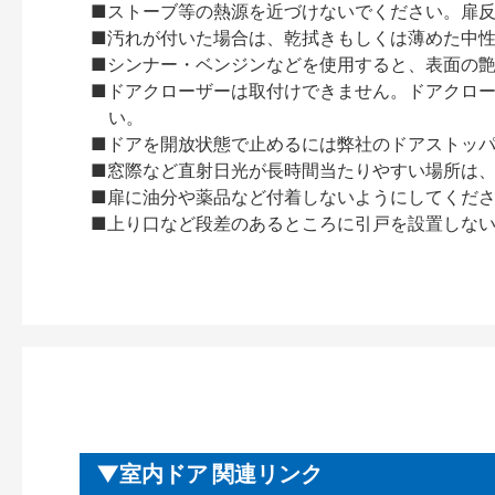
■ストーブ等の熱源を近づけないでください。扉
■汚れが付いた場合は、乾拭きもしくは薄めた中
■シンナー・ベンジンなどを使用すると、表面の
■ドアクローザーは取付けできません。ドアクローザー
い。
■ドアを開放状態で止めるには弊社のドアストッ
■窓際など直射日光が長時間当たりやすい場所は
■扉に油分や薬品など付着しないようにしてくだ
■上り口など段差のあるところに引戸を設置しな
室内ドア 関連リンク