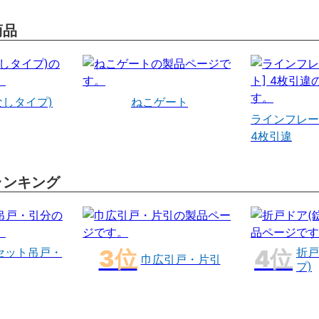
商品
なしタイプ)
ねこゲート
ラインフレー
4枚引違
ランキング
セット吊戸・
折戸
巾広引戸・片引
プ)