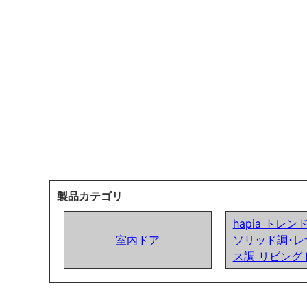
製品カテゴリ
hapia トレ
室内ドア
ソリッド調･レ
ス調 リビング