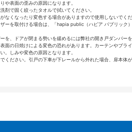
反りや表面の歪みの原因になります。
性洗剤で固く絞ったタオルで拭いてください。
艶がなくなったり変色する場合がありますので使用しないでく
を取付ける場合は、「hapia public（ハピア パブリ
パーを、ドアが閉まる勢いを緩めるには弊社の開き戸ダンパー
、表面の日焼けによる変色の恐れがあります。カーテンやブラ
さい。しみや変色の原因となります。
いでください。引戸の下車が下レールから外れた場合、扉本体