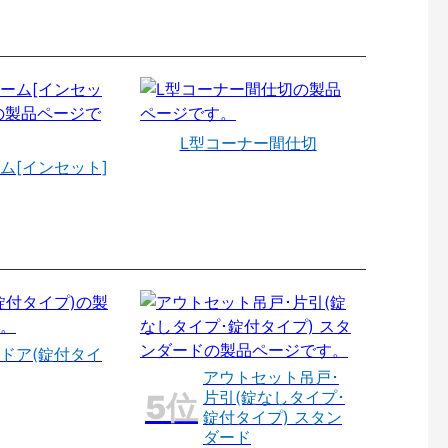
L型コーナー間仕切
ム[インセット]
ドア(錠付タイ
アウトセット吊戸･
片引(錠なしタイプ･
錠付タイプ) スタン
ダード