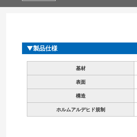
製品仕様
基材
表面
構造
ホルムアルデヒド規制