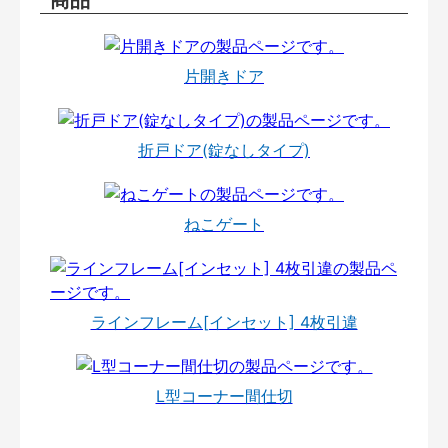
片開きドア
折戸ドア(錠なしタイプ)
ねこゲート
ラインフレーム[インセット] 4枚引違
L型コーナー間仕切