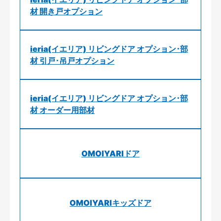
材 開き戸オプション
ieria(イエリア) リビングドア オプション･部
材 引戸･吊戸オプション
ieria(イエリア) リビングドア オプション･部
材 オーダー用部材
OMOIYARIドア
OMOIYARIキッズドア