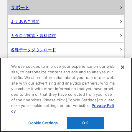
サポート
よくあるご質問
カタログ閲覧・資料請求
各種データダウンロード
WEB見積・各種シミュレーション
We use cookies to improve your experience on our web
site, to personalize content and ads and to analyze our
traffic. We share information about your use of our web
交換用部品の購入
site with our advertising and analytics partners, who ma
y combine it with other information that you have provi
修理・点検
ded to them or that they have collected from your use
of their services. Please click [Cookie Settings] to custo
mize your cookie settings on our website.
Privacy Poli
お問い合わせ
cy
ログイン
Cookie Settings
OK