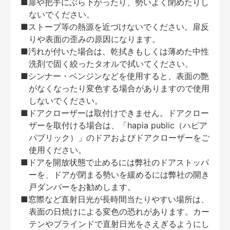
■扉や把手にぶら下がったり、勢いよく閉めたりし
ないでください。
■ストーブ等の熱源を近づけないでください。扉反
りや表面の歪みの原因になります。
■汚れが付いた場合は、乾拭きもしくは薄めた中性
洗剤で固く絞ったタオルで拭いてください。
■シンナー・ベンジンなどを使用すると、表面の艶
がなくなったり変色する場合がありますので使用
しないでください。
■ドアクローザーは取付けできません。ドアクロー
ザーを取付ける場合は、「hapia public（ハピア
パブリック）」のドアおよびドアクローザーをご
使用ください。
■ドアを開放状態で止めるには弊社のドアストッパ
ーを、ドアが閉まる勢いを緩めるには弊社の開き
戸ダンパーをお勧めします。
■窓際など直射日光が長時間当たりやすい場所は、
表面の日焼けによる変色の恐れがあります。カー
テンやブラインドで直射日光をさえぎるようにし