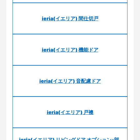
ieria(イエリア) 間仕切戸
ieria(イエリア) 機能ドア
ieria(イエリア) 音配慮ドア
ieria(イエリア) 戸襖
ieria(イエリア) リビングドア オプション･部