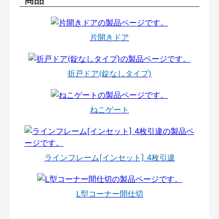
片開きドア
折戸ドア(錠なしタイプ)
ねこゲート
ラインフレーム[インセット] 4枚引違
L型コーナー間仕切