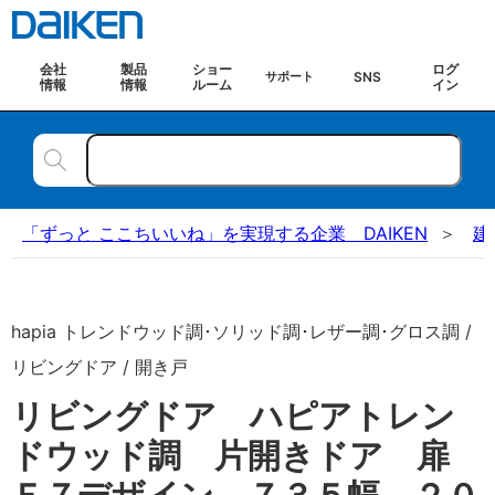
会社
製品
ショー
ログ
SNS
サポート
情報
情報
ルーム
イン
「ずっと ここちいいね」を実現する企業 DAIKEN
建
hapia トレンドウッド調･ソリッド調･レザー調･グロス調 /
リビングドア / 開き戸
リビングドア ハピアトレン
ドウッド調 片開きドア 扉