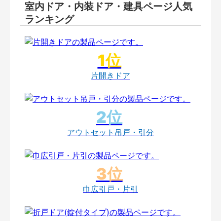
室内ドア・内装ドア・建具ページ人気
ランキング
片開きドア
アウトセット吊戸・引分
巾広引戸・片引